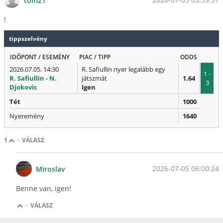
tom21
!
tippszelvény
IDŐPONT / ESEMÉNY
PIAC / TIPP
ODDS
2026.07.05. 14:30
R. Safiullin nyer legalább egy
1 -
R. Safiullin - N.
játszmát
1.64
3
Djokovic
Igen
Tét
1000
Nyeremény
1640
1
·
VÁLASZ
2026-07-05 06:00:24
Miroslav
Benne van, igen!
·
VÁLASZ