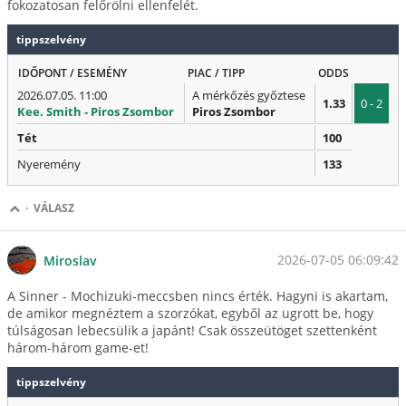
fokozatosan felőrölni ellenfelét.
tippszelvény
IDŐPONT / ESEMÉNY
PIAC / TIPP
ODDS
2026.07.05. 11:00
A mérkőzés győztese
1.33
0 - 2
Kee. Smith - Piros Zsombor
Piros Zsombor
Tét
100
Nyeremény
133
·
VÁLASZ
2026-07-05 06:09:42
Miroslav
A Sinner - Mochizuki-meccsben nincs érték. Hagyni is akartam,
de amikor megnéztem a szorzókat, egyből az ugrott be, hogy
túlságosan lebecsülik a japánt! Csak összeütöget szettenként
három-három game-et!
tippszelvény