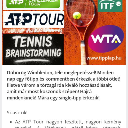
Dübörög Wimbledon, tele meglepetéssel! Minden
nap egy főtipp és kommentben érkezik a többi ötlet!
Illetve várom a törzsgárda kiváló hozzászólásait,
amit már most köszönök szépen! Hajrá
mindenkinek! Mára egy single-tipp érkezik!
Sziasztok!
Az ATP Tour nagyon feszített, nagyon kemény
munka! A játékosok hétről-hétre utaznak,