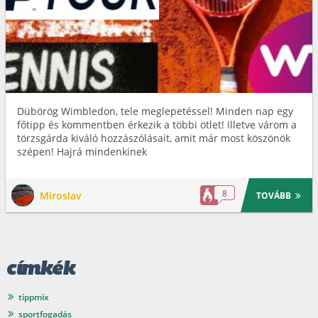
Dübörög Wimbledon, tele meglepetéssel! Minden nap egy
főtipp és kommentben érkezik a többi ötlet! Illetve várom a
törzsgárda kiváló hozzászólásait, amit már most köszönök
szépen! Hajrá mindenkinek
8
Miroslav
TOVÁBB
címkék
tippmix
sportfogadás