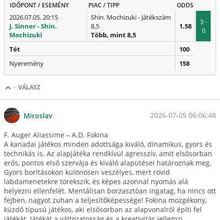
IDŐPONT / ESEMÉNY
PIAC / TIPP
ODDS
2026.07.05. 20:15
Shin. Mochizuki - Játékszám
3 -
J. Sinner - Shin.
8,5
1.58
0
Mochizuki
Több, mint 8,5
Tét
100
Nyeremény
158
·
VÁLASZ
2026-07-05 06:06:48
Miroslav
F. Auger Aliassime – A.D. Fokina
A kanadai játékos minden adottsága kiváló, dinamikus, gyors és
technikás is. Az alapjátéka rendkívül agresszív, amit elsősorban
erős, pontos első szervája és kiváló alapütései határoznak meg.
Gyors borításokon különösen veszélyes, mert rövid
labdamenetekre törekszik, és képes azonnal nyomás alá
helyezni ellenfelét. Mentálisan borzasztóan ingatag, ha nincs ott
fejben, nagyot zuhan a teljesítőképessége! Fokina mozgékony,
küzdő típusú játékos, aki elsősorban az alapvonalról építi fel
játékát. Játékát a változatosság és a kreativitás jellemzi,