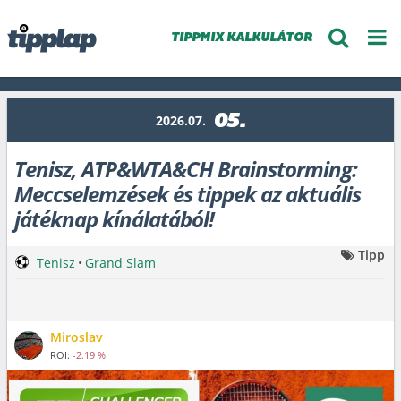
TIPPMIX KALKULÁTOR
05.
2026.07.
Tenisz, ATP&WTA&CH Brainstorming:
Meccselemzések és tippek az aktuális
játéknap kínálatából!
Tipp
Tenisz
•
Grand Slam
Miroslav
ROI:
-2.19 %