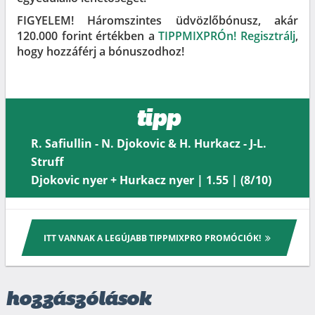
FIGYELEM! Háromszintes üdvözlőbónusz, akár
120.000 forint értékben a
TIPPMIXPRÓn! Regisztrálj
,
hogy hozzáférj a bónuszodhoz!
tipp
R. Safiullin - N. Djokovic & H. Hurkacz - J-L.
Struff
Djokovic nyer + Hurkacz nyer | 1.55 | (8/10)
ITT VANNAK A LEGÚJABB TIPPMIXPRO PROMÓCIÓK!
hozzászólások