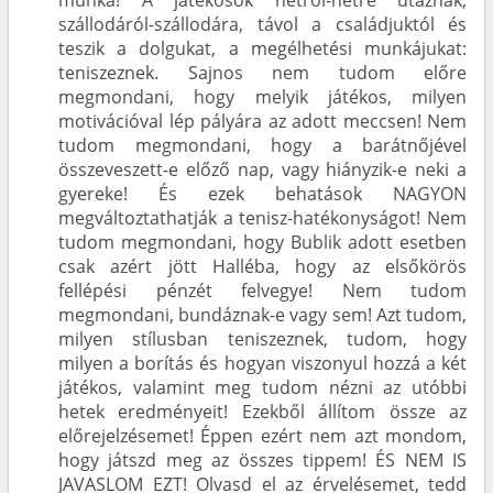
szállodáról-szállodára, távol a családjuktól és
teszik a dolgukat, a megélhetési munkájukat:
teniszeznek. Sajnos nem tudom előre
megmondani, hogy melyik játékos, milyen
motivációval lép pályára az adott meccsen! Nem
tudom megmondani, hogy a barátnőjével
összeveszett-e előző nap, vagy hiányzik-e neki a
gyereke! És ezek behatások NAGYON
megváltoztathatják a tenisz-hatékonyságot! Nem
tudom megmondani, hogy Bublik adott esetben
csak azért jött Halléba, hogy az elsőkörös
fellépési pénzét felvegye! Nem tudom
megmondani, bundáznak-e vagy sem! Azt tudom,
milyen stílusban teniszeznek, tudom, hogy
milyen a borítás és hogyan viszonyul hozzá a két
játékos, valamint meg tudom nézni az utóbbi
hetek eredményeit! Ezekből állítom össze az
előrejelzésemet! Éppen ezért nem azt mondom,
hogy játszd meg az összes tippem! ÉS NEM IS
JAVASLOM EZT! Olvasd el az érvelésemet, tedd