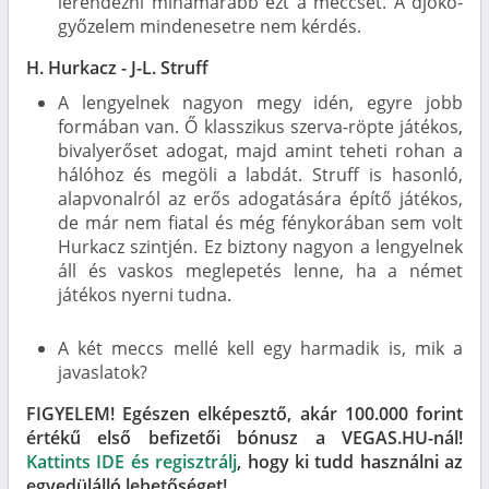
lerendezni mihamarabb ezt a meccset. A djoko-
győzelem mindenesetre nem kérdés.
H. Hurkacz - J-L. Struff
A lengyelnek nagyon megy idén, egyre jobb
formában van. Ő klasszikus szerva-röpte játékos,
bivalyerőset adogat, majd amint teheti rohan a
hálóhoz és megöli a labdát. Struff is hasonló,
alapvonalról az erős adogatására építő játékos,
de már nem fiatal és még fénykorában sem volt
Hurkacz szintjén. Ez biztony nagyon a lengyelnek
áll és vaskos meglepetés lenne, ha a német
játékos nyerni tudna.
A két meccs mellé kell egy harmadik is, mik a
javaslatok?
FIGYELEM! Egészen elképesztő, akár 100.000 forint
értékű első befizetői bónusz a VEGAS.HU-nál!
Kattints IDE és regisztrálj
, hogy ki tudd használni az
egyedülálló lehetőséget!