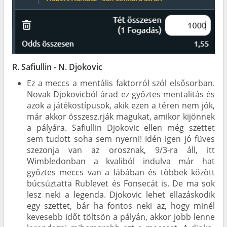
R. Safiullin - N. Djokovic
Ez a meccs a mentális faktorról szól elsősorban.
Novak Djokovicból árad ez győztes mentalitás és
azok a játékostípusok, akik ezen a téren nem jók,
már akkor összesz.rják magukat, amikor kijönnek
a pályára. Safiullin Djokovic ellen még szettet
sem tudott soha sem nyerni! Idén igen jó füves
szezonja van az orosznak, 9/3-ra áll, itt
Wimbledonban a kvaliból indulva már hat
győztes meccs van a lábában és többek között
búcsúztatta Rublevet és Fonsecát is. De ma sok
lesz neki a legenda. Djokovic lehet ellazáskodik
egy szettet, bár ha fontos neki az, hogy minél
kevesebb időt töltsön a pályán, akkor jobb lenne