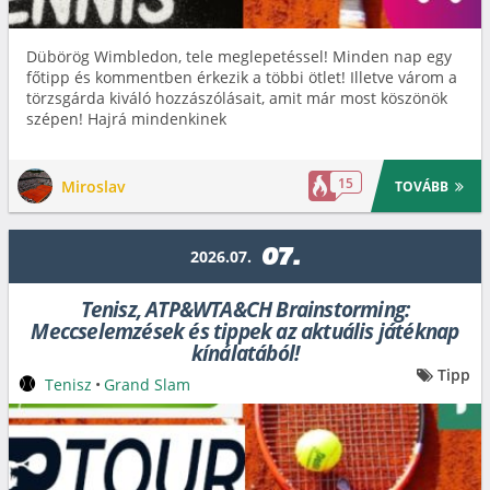
Dübörög Wimbledon, tele meglepetéssel! Minden nap egy
főtipp és kommentben érkezik a többi ötlet! Illetve várom a
törzsgárda kiváló hozzászólásait, amit már most köszönök
szépen! Hajrá mindenkinek
15
Miroslav
TOVÁBB
07.
2026.07.
Tenisz, ATP&WTA&CH Brainstorming:
Meccselemzések és tippek az aktuális játéknap
kínálatából!
Tipp
Tenisz
•
Grand Slam