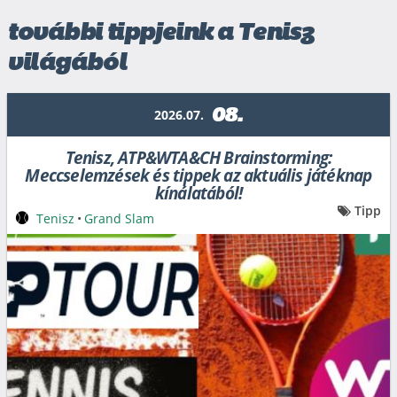
további tippjeink a Tenisz
világából
08.
2026.07.
Tenisz, ATP&WTA&CH Brainstorming:
Meccselemzések és tippek az aktuális játéknap
kínálatából!
Tipp
Tenisz
•
Grand Slam