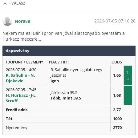
·
VÁLASZ
2026-07-05 07:16:26
Nora88
Nekem ma ez! Bár Tpron van jóval alacsonyabb overszám a
Hurkacz meccsre...
tippszelvény
IDŐPONT / ESEMÉNY
PIAC / TIPP
ODDS
2026.07.05. 14:30
R. Safiullin nyer legalább egy
1 -
R. Safiullin - N.
játszmát
1.65
3
Djokovic
Igen
2026.07.05. 17:45
Játékszám 39,5
H. Hurkacz - J-L.
1.68
Több, mint 39,5
Struff
Eredő odds
2.77
Tét
1000
Nyeremény
2770