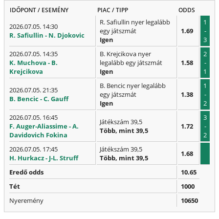
IDŐPONT / ESEMÉNY
PIAC / TIPP
ODDS
R. Safiullin nyer legalább
1
2026.07.05. 14:30
egy játszmát
1.69
-
R. Safiullin - N. Djokovic
Igen
3
2026.07.05. 14:35
B. Krejcikova nyer
2
K. Muchova - B.
legalább egy játszmát
1.58
-
Krejcikova
Igen
1
B. Bencic nyer legalább
1
2026.07.05. 21:35
egy játszmát
1.38
-
B. Bencic - C. Gauff
Igen
2
2026.07.05. 16:45
3
Játékszám 39,5
F. Auger-Aliassime - A.
1.72
-
Több, mint 39,5
Davidovich Fokina
2
2026.07.05. 17:45
Játékszám 39,5
1.68
H. Hurkacz - J-L. Struff
Több, mint 39,5
Eredő odds
10.65
Tét
1000
Nyeremény
10650