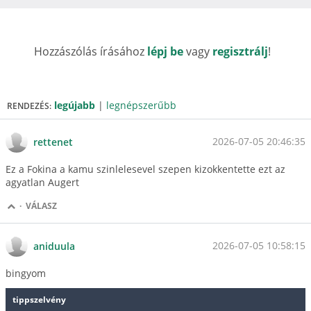
Hozzászólás írásához
lépj be
vagy
regisztrálj
!
legújabb
|
legnépszerűbb
RENDEZÉS:
2026-07-05 20:46:35
rettenet
Ez a Fokina a kamu szinlelesevel szepen kizokkentette ezt az
agyatlan Augert
·
VÁLASZ
2026-07-05 10:58:15
aniduula
bingyom
tippszelvény