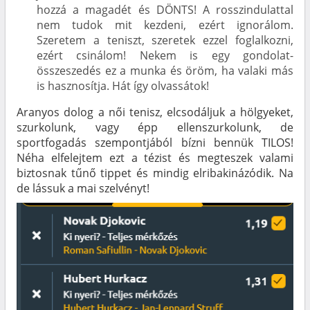
hozzá a magadét és DÖNTS! A rosszindulattal
nem tudok mit kezdeni, ezért ignorálom.
Szeretem a teniszt, szeretek ezzel foglalkozni,
ezért csinálom! Nekem is egy gondolat-
összeszedés ez a munka és öröm, ha valaki más
is hasznosítja. Hát így olvassátok!
Aranyos dolog a női tenisz, elcsodáljuk a hölgyeket,
szurkolunk, vagy épp ellenszurkolunk, de
sportfogadás szempontjából bízni bennük TILOS!
Néha elfelejtem ezt a tézist és megteszek valami
biztosnak tűnő tippet és mindig elribakinázódik. Na
de lássuk a mai szelvényt!