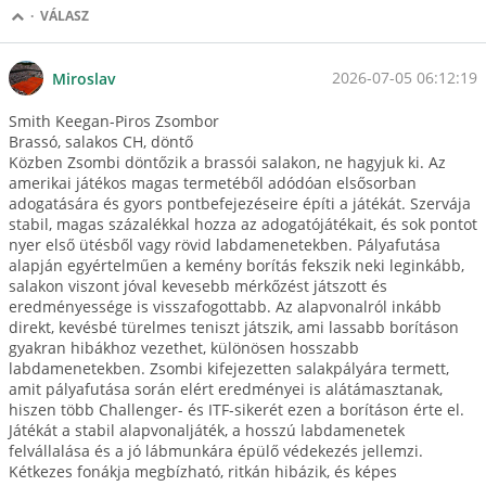
·
VÁLASZ
2026-07-05 06:12:19
Miroslav
Smith Keegan-Piros Zsombor
Brassó, salakos CH, döntő
Közben Zsombi döntőzik a brassói salakon, ne hagyjuk ki. Az
amerikai játékos magas termetéből adódóan elsősorban
adogatására és gyors pontbefejezéseire építi a játékát. Szervája
stabil, magas százalékkal hozza az adogatójátékait, és sok pontot
nyer első ütésből vagy rövid labdamenetekben. Pályafutása
alapján egyértelműen a kemény borítás fekszik neki leginkább,
salakon viszont jóval kevesebb mérkőzést játszott és
eredményessége is visszafogottabb. Az alapvonalról inkább
direkt, kevésbé türelmes teniszt játszik, ami lassabb borításon
gyakran hibákhoz vezethet, különösen hosszabb
labdamenetekben. Zsombi kifejezetten salakpályára termett,
amit pályafutása során elért eredményei is alátámasztanak,
hiszen több Challenger- és ITF-sikerét ezen a borításon érte el.
Játékát a stabil alapvonaljáték, a hosszú labdamenetek
felvállalása és a jó lábmunkára épülő védekezés jellemzi.
Kétkezes fonákja megbízható, ritkán hibázik, és képes