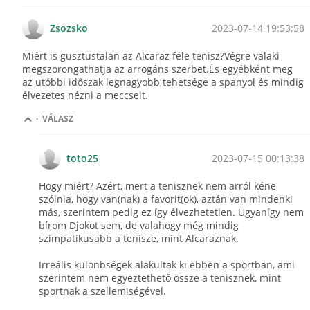
2023-07-14 19:53:58
Zsozsko
Miért is gusztustalan az Alcaraz féle tenisz?Végre valaki
megszorongathatja az arrogáns szerbet.És egyébként meg
az utóbbi időszak legnagyobb tehetsége a spanyol és mindig
élvezetes nézni a meccseit.
·
VÁLASZ
2023-07-15 00:13:38
toto25
Hogy miért? Azért, mert a tenisznek nem arról kéne
szólnia, hogy van(nak) a favorit(ok), aztán van mindenki
más, szerintem pedig ez így élvezhetetlen. Ugyanígy nem
bírom Djokot sem, de valahogy még mindig
szimpatikusabb a tenisze, mint Alcaraznak.
Irreális különbségek alakultak ki ebben a sportban, ami
szerintem nem egyeztethető össze a tenisznek, mint
sportnak a szellemiségével.