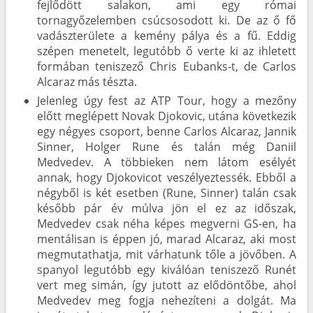
fejlődött salakon, ami egy római
tornagyőzelemben csúcsosodott ki. De az ő fő
vadászterülete a kemény pálya és a fű. Eddig
szépen menetelt, legutóbb ő verte ki az ihletett
formában teniszező Chris Eubanks-t, de Carlos
Alcaraz más tészta.
Jelenleg úgy fest az ATP Tour, hogy a mezőny
előtt meglépett Novak Djokovic, utána következik
egy négyes csoport, benne Carlos Alcaraz, Jannik
Sinner, Holger Rune és talán még Daniil
Medvedev. A többieken nem látom esélyét
annak, hogy Djokovicot veszélyeztessék. Ebből a
négyből is két esetben (Rune, Sinner) talán csak
később pár év múlva jön el ez az időszak,
Medvedev csak néha képes megverni GS-en, ha
mentálisan is éppen jó, marad Alcaraz, aki most
megmutathatja, mit várhatunk tőle a jövőben. A
spanyol legutóbb egy kiválóan teniszező Runét
vert meg simán, így jutott az elődöntőbe, ahol
Medvedev meg fogja nehezíteni a dolgát. Ma