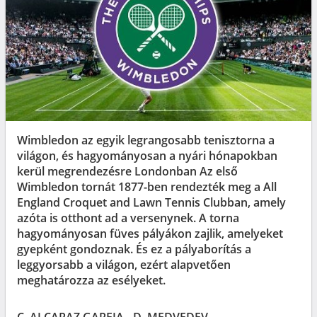
Wimbledon az egyik legrangosabb tenisztorna a
világon, és hagyományosan a nyári hónapokban
kerül megrendezésre Londonban Az első
Wimbledon tornát 1877-ben rendezték meg a All
England Croquet and Lawn Tennis Clubban, amely
azóta is otthont ad a versenynek. A torna
hagyományosan füves pályákon zajlik, amelyeket
gyepként gondoznak. És ez a pályaborítás a
leggyorsabb a világon, ezért alapvetően
meghatározza az esélyeket.
C. ALCARAZ GARFIA - D. MEDVEDEV