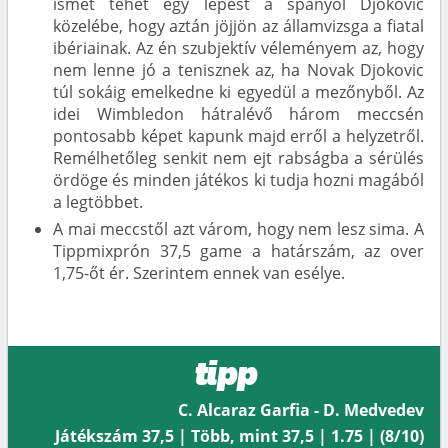
ismét tehet egy lépést a spanyol Djokovic
közelébe, hogy aztán jöjjön az államvizsga a fiatal
ibériainak. Az én szubjektív véleményem az, hogy
nem lenne jó a tenisznek az, ha Novak Djokovic
túl sokáig emelkedne ki egyedül a mezőnyből. Az
idei Wimbledon hátralévő három meccsén
pontosabb képet kapunk majd erről a helyzetről.
Remélhetőleg senkit nem ejt rabságba a sérülés
ördöge és minden játékos ki tudja hozni magából
a legtöbbet.
A mai meccstől azt várom, hogy nem lesz sima. A
Tippmixprón 37,5 game a határszám, az over
1,75-őt ér. Szerintem ennek van esélye.
tipp
C. Alcaraz Garfia - D. Medvedev
Játékszám 37,5 | Több, mint 37,5 | 1.75 | (8/10)