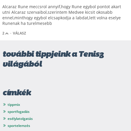
Alcaraz Rune meccsrol annyif,hogy Rune egybol pontot akart
utni Alcaraz szervaibol,szerintem Medvee kicsit okosabb
ennel,minthogy egybol elcsapkodja a labdat,lett volna eselye
Runenak ha turelmesebb
2
·
VÁLASZ
további tippjeink a Tenisz
világából
címkék
tippmix
sportfogadás
esélylatolgatás
sportelemzés