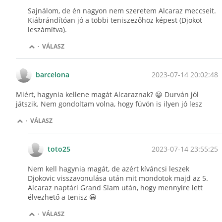
Sajnálom, de én nagyon nem szeretem Alcaraz meccseit.
Kiábrándítóan jó a többi teniszezőhöz képest (Djokot
leszámítva).
·
VÁLASZ
2023-07-14 20:02:48
barcelona
Miért, hagynia kellene magát Alcaraznak? 😀 Durván jól
játszik. Nem gondoltam volna, hogy füvön is ilyen jó lesz
·
VÁLASZ
2023-07-14 23:55:25
toto25
Nem kell hagynia magát, de azért kíváncsi leszek
Djokovic visszavonulása után mit mondotok majd az 5.
Alcaraz naptári Grand Slam után, hogy mennyire lett
élvezhető a tenisz 😀
·
VÁLASZ