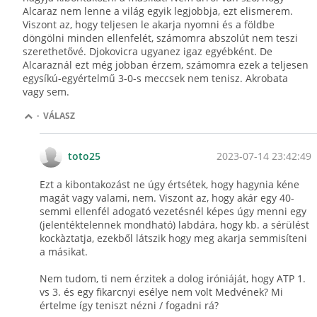
Alcaraz nem lenne a világ egyik legjobbja, ezt elismerem.
Viszont az, hogy teljesen le akarja nyomni és a földbe
döngölni minden ellenfelét, számomra abszolút nem teszi
szerethetővé. Djokovicra ugyanez igaz egyébként. De
Alcaraznál ezt még jobban érzem, számomra ezek a teljesen
egysíkú-egyértelmű 3-0-s meccsek nem tenisz. Akrobata
vagy sem.
·
VÁLASZ
2023-07-14 23:42:49
toto25
Ezt a kibontakozást ne úgy értsétek, hogy hagynia kéne
magát vagy valami, nem. Viszont az, hogy akár egy 40-
semmi ellenfél adogató vezetésnél képes úgy menni egy
(jelentéktelennek mondható) labdára, hogy kb. a sérülést
kockàztatja, ezekből látszik hogy meg akarja semmisíteni
a másikat.
Nem tudom, ti nem érzitek a dolog iróniáját, hogy ATP 1.
vs 3. és egy fikarcnyi esélye nem volt Medvének? Mi
értelme így teniszt nézni / fogadni rá?