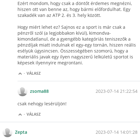
Ezért mondom, hogy csak a döntőt érdemes megnézni,
hiszen ott van benne az, hogy bármi előfordulhat. Egy
szakadék van az ATP 2. és 3. hely között.
Hogy miért lehet ez? Sajnos ez a sport is már csak a
pénzről szól (a legjobbakon kívül), kimondva-
kimondatlanul, de a gyengébb kategóriás teniszezők a
pénzdíjak miatt indulnak el egy-egy tornán, hiszen reális
esélyük úgysincsen. Összességében szomorú, hogy a
materiális javak egy ilyen nagyszerű lelkületű sportot is
képesek ilyennyire megrontani.
·
VÁLASZ
2023-07-14 21:22:54
zsoma88
csak nehogy lesérüljön!
·
VÁLASZ
2023-07-14 14:01:28
Zepta