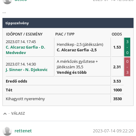
...
tippszelvény
IDŐPONT / ESEMÉNY
PIAC / TIPP
ODDS
2023.07.14. 17:45
3
Hendikep -2,5 (játékszám)
C. Alcaraz Garfia - D.
1.53
-
C. Alcaraz Garfia -2,5
Medvedev
0
A mérkőzés győztese +
0
2023.07.14. 14:30
Játékszám 35,5
2.31
-
J. Sinner - N. Djokovic
Vendég és több
3
Eredő odds
3.53
Tét
1000
Kihagyott nyeremény
3530
·
VÁLASZ
2023-07-14 09:22:20
rettenet