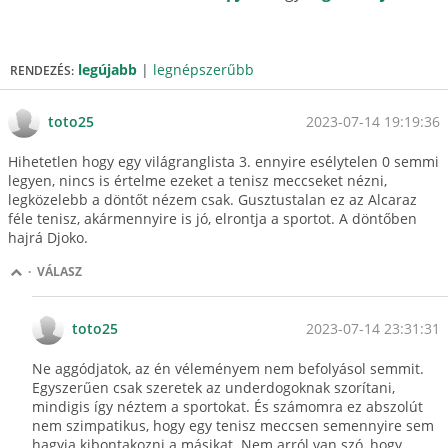
legújabb
|
legnépszerűbb
RENDEZÉS:
2023-07-14 19:19:36
toto25
Hihetetlen hogy egy világranglista 3. ennyire esélytelen 0 semmi
legyen, nincs is értelme ezeket a tenisz meccseket nézni,
legközelebb a döntőt nézem csak. Gusztustalan ez az Alcaraz
féle tenisz, akármennyire is jó, elrontja a sportot. A döntőben
hajrá Djoko.
·
VÁLASZ
2023-07-14 23:31:31
toto25
Ne aggódjatok, az én véleményem nem befolyásol semmit.
Egyszerűen csak szeretek az underdogoknak szorítani,
mindigis így néztem a sportokat. És számomra ez abszolút
nem szimpatikus, hogy egy tenisz meccsen semennyire sem
hagyja kibontakozni a másikat. Nem arról van szó, hogy