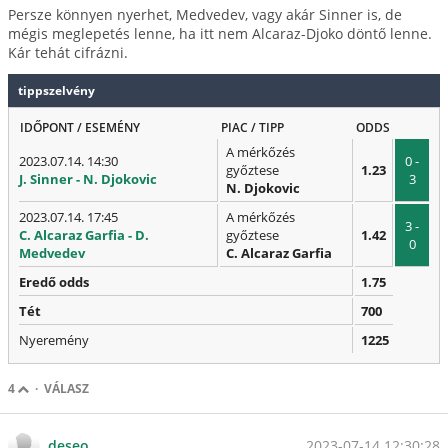
Persze könnyen nyerhet, Medvedev, vagy akár Sinner is, de
mégis meglepetés lenne, ha itt nem Alcaraz-Djoko döntő lenne.
Kár tehát cifrázni.
tippszelvény
IDŐPONT / ESEMÉNY
PIAC / TIPP
ODDS
A mérkőzés
2023.07.14. 14:30
0 -
győztese
1.23
J. Sinner - N. Djokovic
3
N. Djokovic
2023.07.14. 17:45
A mérkőzés
3 -
C. Alcaraz Garfia - D.
győztese
1.42
0
Medvedev
C. Alcaraz Garfia
Eredő odds
1.75
Tét
700
Nyeremény
1225
4
·
VÁLASZ
2023-07-14 12:30:28
deseo