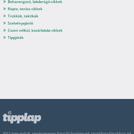
Beharangozó, labdarúgó-cikkek
Röpte, tenisz-cikkek
Trükkök, taktikák
Szelvényajánló
Csont nélkül, kosárlabda-cikkek
Tippjáték
2011-ben indult, rendszeresen frissülő honlapunk sportfogadásokhoz ad