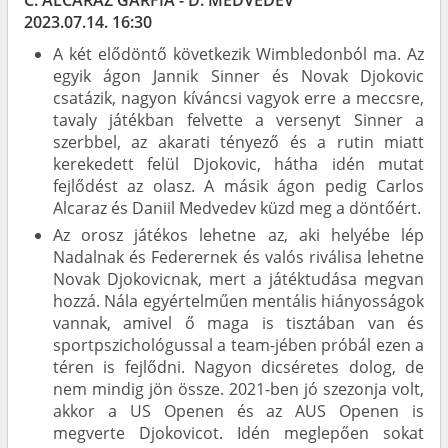
2023.07.14. 16:30
A két elődöntő következik Wimbledonból ma. Az
egyik ágon Jannik Sinner és Novak Djokovic
csatázik, nagyon kíváncsi vagyok erre a meccsre,
tavaly játékban felvette a versenyt Sinner a
szerbbel, az akarati tényező és a rutin miatt
kerekedett felül Djokovic, hátha idén mutat
fejlődést az olasz. A másik ágon pedig Carlos
Alcaraz és Daniil Medvedev küzd meg a döntőért.
Az orosz játékos lehetne az, aki helyébe lép
Nadalnak és Federernek és valós riválisa lehetne
Novak Djokovicnak, mert a játéktudása megvan
hozzá. Nála egyértelműen mentális hiányosságok
vannak, amivel ő maga is tisztában van és
sportpszichológussal a team-jében próbál ezen a
téren is fejlődni. Nagyon dicséretes dolog, de
nem mindig jön össze. 2021-ben jó szezonja volt,
akkor a US Openen és az AUS Openen is
megverte Djokovicot. Idén meglepően sokat