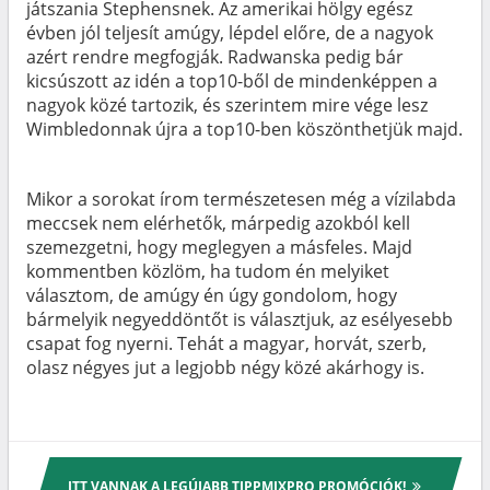
játszania Stephensnek. Az amerikai hölgy egész
évben jól teljesít amúgy, lépdel előre, de a nagyok
azért rendre megfogják. Radwanska pedig bár
kicsúszott az idén a top10-ből de mindenképpen a
nagyok közé tartozik, és szerintem mire vége lesz
Wimbledonnak újra a top10-ben köszönthetjük majd.
Mikor a sorokat írom természetesen még a vízilabda
meccsek nem elérhetők, márpedig azokból kell
szemezgetni, hogy meglegyen a másfeles. Majd
kommentben közlöm, ha tudom én melyiket
választom, de amúgy én úgy gondolom, hogy
bármelyik negyeddöntőt is választjuk, az esélyesebb
csapat fog nyerni. Tehát a magyar, horvát, szerb,
olasz négyes jut a legjobb négy közé akárhogy is.
ITT VANNAK A LEGÚJABB TIPPMIXPRO PROMÓCIÓK!