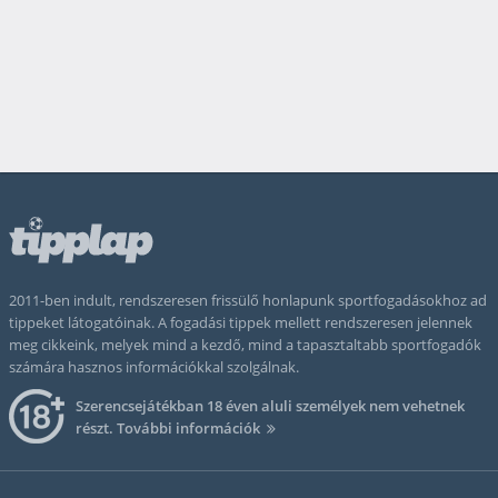
2011-ben indult, rendszeresen frissülő honlapunk sportfogadásokhoz ad
tippeket látogatóinak. A fogadási tippek mellett rendszeresen jelennek
meg cikkeink, melyek mind a kezdő, mind a tapasztaltabb sportfogadók
számára hasznos információkkal szolgálnak.
Szerencsejátékban 18 éven aluli személyek nem vehetnek
részt.
További információk