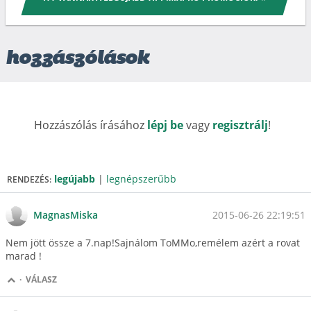
hozzászólások
Hozzászólás írásához
lépj be
vagy
regisztrálj
!
legújabb
|
legnépszerűbb
RENDEZÉS:
2015-06-26 22:19:51
MagnasMiska
Nem jött össze a 7.nap!Sajnálom ToMMo,remélem azért a rovat
marad !
·
VÁLASZ