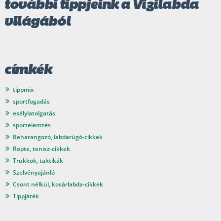
további tippjeink a Vizilabda
világából
címkék
tippmix
sportfogadás
esélylatolgatás
sportelemzés
Beharangozó, labdarúgó-cikkek
Röpte, tenisz-cikkek
Trükkök, taktikák
Szelvényajánló
Csont nélkül, kosárlabda-cikkek
Tippjáték