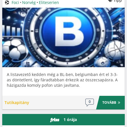
Tipp
Foci
•
Norvég
•
Eliteserien
A listavezető kedden még a BL-ben, belgiumban ért el 3-3-
as döntetlent, így fáradtabban érkezik az összecsapásra. A
házigazda komoly pofon után javítana.
0
Tutikapitány
TOVÁBB
1 órája
friss