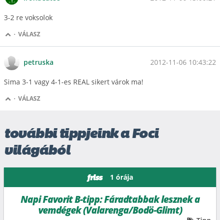
3-2 re voksolok
·
VÁLASZ
2012-11-06 10:43:22
petruska
Sima 3-1 vagy 4-1-es REAL sikert várok ma!
·
VÁLASZ
további tippjeink a Foci
világából
1 órája
friss
Napi Favorit B-tipp: Fáradtabbak lesznek a
vemdégek (Valarenga/Bodö-Glimt)