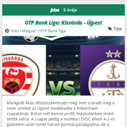
5 órája
friss
OTP Bank Liga: Kisvárda – Újpest
Tipp
Foci
•
Magyar
•
OTP Bank liga
Markgráf Ákos öltözőszekrényén meg sem száradt még a
neve, amikor az Újpest továbbadta a Köbenhavn
csapatának. Biztos volt benne profit, máskülönben miért
tették volna. A csapat pedig a múltkori DVSC elleni 4-2-es
győzelem után ismét három ponttal gazdagodna, de a