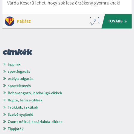
Várda Keserű lehet, hogy sok lesz érzékeny gyomruknak!
0
Pákász
TOVÁBB
címkék
tippmix
sportfogadás
esélylatolgatás
sportelemzés
Beharangozó, labdarúgó-cikkek
Röpte, tenisz-cikkek
Trükkök, taktikák
Szelvényajánló
Csont nélkül, kosárlabda-cikkek
Tippjáték