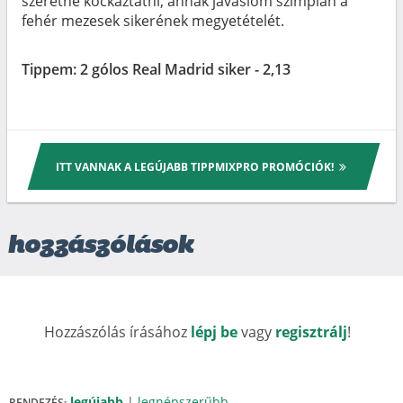
szeretne kockáztatni, annak javaslom szimplán a
fehér mezesek sikerének megyetételét.
Tippem: 2 gólos Real Madrid siker - 2,13
ITT VANNAK A LEGÚJABB TIPPMIXPRO PROMÓCIÓK!
hozzászólások
Hozzászólás írásához
lépj be
vagy
regisztrálj
!
legújabb
|
legnépszerűbb
RENDEZÉS: