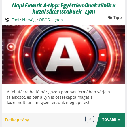
Napi Favorit A-tipp: Egyértleműnek tűnik a
hazai siker (Stabaek - Lyn)
Tipp
Foci
•
Norvég
•
OBOS-ligaen
A feljutásra hajtó házigazda pompás formában várja a
találkozót, és bár a Lyn is összekapta magát a
közelmúltban, mégsem érzünk meglepetést.
0
Tutikapitány
TOVÁBB