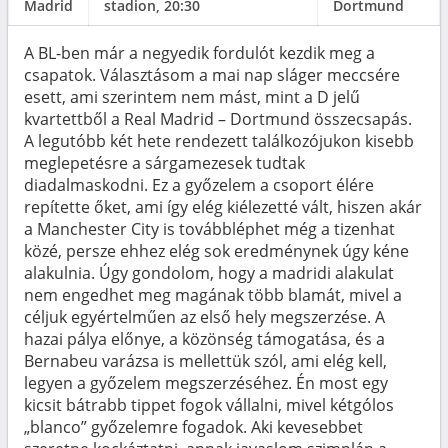
Madrid
stadion, 20:30
Dortmund
A BL-ben már a negyedik fordulót kezdik meg a
csapatok. Választásom a mai nap sláger meccsére
esett, ami szerintem nem mást, mint a D jelű
kvartettből a Real Madrid – Dortmund összecsapás.
A legutóbb két hete rendezett találkozójukon kisebb
meglepetésre a sárgamezesek tudtak
diadalmaskodni. Ez a győzelem a csoport élére
repítette őket, ami így elég kiélezetté vált, hiszen akár
a Manchester City is továbbléphet még a tizenhat
közé, persze ehhez elég sok eredménynek úgy kéne
alakulnia. Úgy gondolom, hogy a madridi alakulat
nem engedhet meg magának több blamát, mivel a
céljuk egyértelműen az első hely megszerzése. A
hazai pálya előnye, a közönség támogatása, és a
Bernabeu varázsa is mellettük szól, ami elég kell,
legyen a győzelem megszerzéséhez. Én most egy
kicsit bátrabb tippet fogok vállalni, mivel kétgólos
„blanco” győzelemre fogadok. Aki kevesebbet