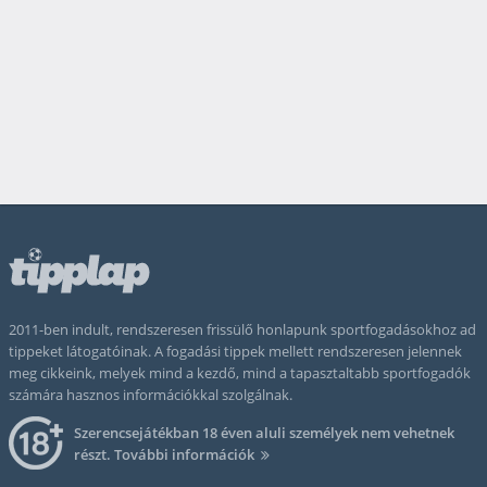
2011-ben indult, rendszeresen frissülő honlapunk sportfogadásokhoz ad
tippeket látogatóinak. A fogadási tippek mellett rendszeresen jelennek
meg cikkeink, melyek mind a kezdő, mind a tapasztaltabb sportfogadók
számára hasznos információkkal szolgálnak.
Szerencsejátékban 18 éven aluli személyek nem vehetnek
részt.
További információk