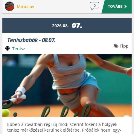
0
Miroslav
TOVÁBB
07.
2026.08.
Teniszbabák - 08.07.
Tipp
Tenisz
Ebben a rovatban régi-új módi szerint főként a hölgyek
tenisz mérkőzései kerülnek előtérbe. Próbálok hozni egy-