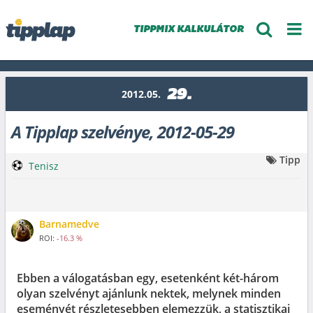
TIPPMIX KALKULÁTOR
29.
2012.05.
A Tipplap szelvénye, 2012-05-29
Tipp
Tenisz
Barnamedve
ROI:
-16.3 %
Ebben a válogatásban egy, esetenként két-három
olyan szelvényt ajánlunk nektek, melynek minden
eseményét részletesebben elemezzük, a statisztikai