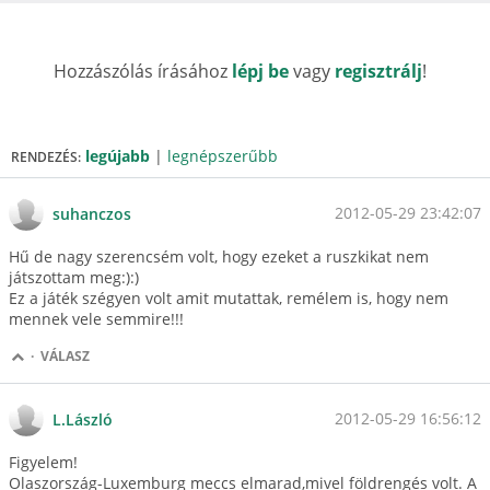
Hozzászólás írásához
lépj be
vagy
regisztrálj
!
legújabb
|
legnépszerűbb
RENDEZÉS:
2012-05-29 23:42:07
suhanczos
Hű de nagy szerencsém volt, hogy ezeket a ruszkikat nem
játszottam meg:):)
Ez a játék szégyen volt amit mutattak, remélem is, hogy nem
mennek vele semmire!!!
·
VÁLASZ
2012-05-29 16:56:12
L.László
Figyelem!
Olaszország-Luxemburg meccs elmarad,mivel földrengés volt. A