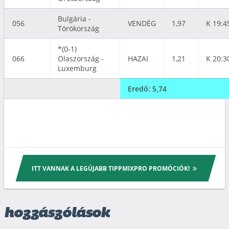
Bulgária -
056
VENDÉG
1,97
K 19:4
Törökország
*(0-1)
066
Olaszország -
HAZAI
1,21
K 20:3
Luxemburg
Eredő:
5,
74
ITT VANNAK A LEGÚJABB TIPPMIXPRO PROMÓCIÓK!
hozzászólások