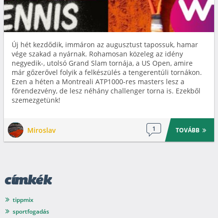
Új hét kezdődik, immáron az augusztust tapossuk, hamar
vége szakad a nyárnak. Rohamosan közeleg az idény
negyedik-, utolsó Grand Slam tornája, a US Open, amire
már gőzerővel folyik a felkészülés a tengerentúli tornákon.
Ezen a héten a Montreali ATP1000-res masters lesz a
főrendezvény, de lesz néhány challenger torna is. Ezekből
szemezgetünk!
1
Miroslav
TOVÁBB
címkék
tippmix
sportfogadás