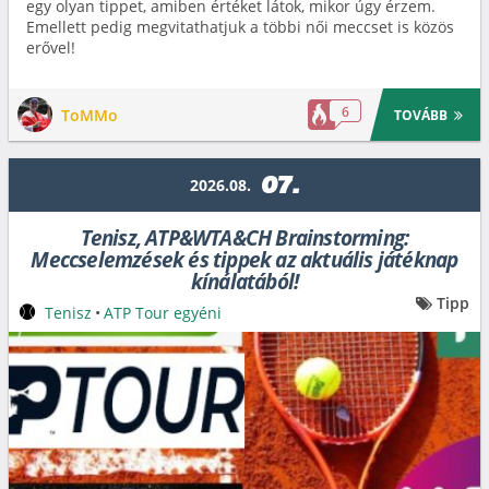
egy olyan tippet, amiben értéket látok, mikor úgy érzem.
Emellett pedig megvitathatjuk a többi női meccset is közös
erővel!
6
ToMMo
TOVÁBB
07.
2026.08.
Tenisz, ATP&WTA&CH Brainstorming:
Meccselemzések és tippek az aktuális játéknap
kínálatából!
Tipp
Tenisz
•
ATP Tour egyéni