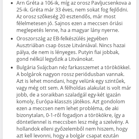
Arn Gréta a 106-ik, míg az orosz Pavljucsenkova a
25-ik. Gréta már 33 éves, nem sokat fog fejlődni.
Az orosz szőkeség 20 esztendős, már most
félelmetesen jó. Sajnos ezen a meccsen óriási
meglepetés lenne, ha a magyar lány nyerne.
Oroszország az EB-felkészülés jegyében
Ausztriában csap össze Litvániával. Nincs hazai
pálya, de nem is lényeges. Putyin fiai jobbak,
gond nélkül legyőzik a Litvánokat.
Bulgária Svájcban néz farkasszemet a törökökkel.
A bolgárok nagyon rossz periódusban vannak.
Azt is lehet mondani, hogy velünk egy szintűek,
vagy még ott sem. A félholdas alakulat is volt már
jobb, de a soraikban szaladgál egy-két igazán
komoly, Európa-klasszis játékos. Azt gondolom
ezen a meccsen nem lehet probléma, de aki
bizonytalan, 0-1-ről fogadjon a törökökre, így a
döntetlennel is meccsben lesz még a szelvény. A
hollandok elleni győzelemből nem hiszem, hogy
azt kell levonni, hogy a bolgár csapat ezután