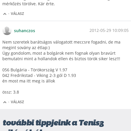
mérkőzés törölve. Kár érte.
·
VÁLASZ
2012-05-29 10:09:05
suhanczos
Nem szeretek barátságos válogatott meccsre fogadni, de ma
megint sovány az étlap:)
Úgy gondolom, most a bolgárok nem fognak olyan bravúrt
bemutatni mint a hollandok ellen és biztos török siker lesz!!!
056 Bulgária - Törökország V 1.97
042 Fredrikstad - Viking 2-3 gól D 1.93
én most ma itt meg is állok
össz: 3.8
·
VÁLASZ
további tippjeink a Tenisz