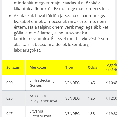
mindenkit megver majd, ráadásul a törökök
kikaptak a finnektől. Ez már egy másik meccs lesz.
Az olaszok hazai földön játszanak Luxemburggal.
Igazából ennek a meccsnek mi az értelme, nem
értem. Ha a taljánok nem verik meg legalább két
góllal a miniállamot, el se utazzanak a
kontinensviadalra. És ezzel most legkevésbé sem
akartam lebecsülni a derék luxemburgi
labdarúgókat.
Fogadá
Sorszám
Mérkőzés
Tipp
Odds
határi
L. Hradecka - J.
020
VENDÉG
1,45
K 10:4
Görges
Arn G. - A.
025
VENDÉG
1,25
K 12:3
Pavlyuchenkova
Litvánia -
047
VENDÉG
1,33
K 19:3
Oroszország