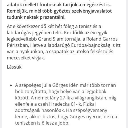
adatok mellett fontosnak tartjuk a megérzést is.
Reméljük, minél több győztes szelvényjavaslatot
tudunk nektek prezentálni.
Az elkövetkezendő két hét főleg a tenisz és a
labdarúgás jegyében telik. Kezdődik az év egyik
legkedveltebb Grand Slam tornája, a Roland Garros
Périzsban, illetve a labdarúgó Európa-bajnokság is itt
van a nyakunkon, a csapatok az utolsó felkészülési
meccseiket vívják.
Lássuk:
A szépséges Julia Görges idén már több tornán
bebizonyította, hogy helye van a legjobbak
között. A német lány 27-ik a világranglistán, míg
ellenfele a cseh Hradecka 61-ik. Fizikai
adottságaik hasonlóak. Ha szépségverseny
lenne, akkor biztos, hogy Görges nyerne, de ma
teniszben is ő lesz a jobb.