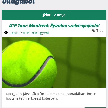
világából
2 órája
friss
ATP Tour: Montreal: Éjszakai szelvényajánló!
Tipp
Tenisz
•
ATP Tour egyéni
Ma éjjel is játsszák a forduló meccset Kanadában, innen
hoztam két mérkőzést kötésben.