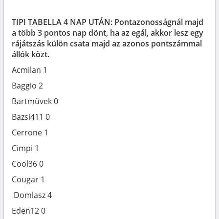
TIPI TABELLA 4 NAP UTÁN: Pontazonosságnál majd
a több 3 pontos nap dönt, ha az egál, akkor lesz egy
rájátszás külön csata majd az azonos pontszámmal
állók közt.
Acmilan 1
Baggio 2
Bartművek 0
Bazsi411 0
Cerrone 1
Cimpi 1
Cool36 0
Cougar 1
Domlasz 4
Eden12 0