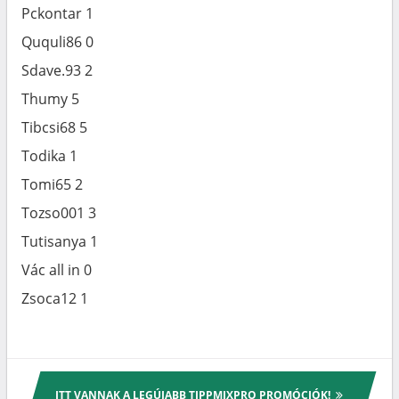
Pckontar 1
Ququli86 0
Sdave.93 2
Thumy 5
Tibcsi68 5
Todika 1
Tomi65 2
Tozso001 3
Tutisanya 1
Vác all in 0
Zsoca12 1
ITT VANNAK A LEGÚJABB TIPPMIXPRO PROMÓCIÓK!