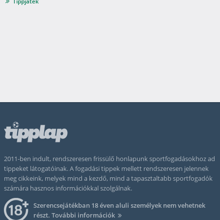
Tippjáték
2011-ben indult, rendszeresen frissülő honlapunk sportfogadásokhoz ad
tippeket látogatóinak. A fogadási tippek mellett rendszeresen jelennek
meg cikkeink, melyek mind a kezdő, mind a tapasztaltabb sportfogadók
számára hasznos információkkal szolgálnak.
Szerencsejátékban 18 éven aluli személyek nem vehetnek
részt.
További információk