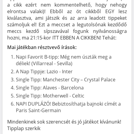
a cikk ezért nem kommentelhető, hogy nehogy
elrontsa valaki)! Ebből az öt cikkből EGY lesz
kiválasztva, ami játszik és az arra leadott tippeket
számoljuk el! Ezt a meccset a legutolsónak kezdődő
meccs kezdő sípszavával fogunk nyilvánosságra
hozni, ma 21:15-kor ITT EBBEN A CIKKBEN! Tehát:
Mai játékban résztvevő írások:
Napi Favorit B-tipp: Még nem úszták meg a
déliek! (Villarreal - Sevilla)
A Nap Tippje: Lazio - Inter
Single Tipp: Manchester City – Crystal Palace
Single Tipp: Alaves - Barcelona
Single Tipp: Motherwell - Celtic
NAPI DUPLÁZÓ! Bebiztosíthatja bajnoki címét a
Paris Saint-Germain
Mindenkinek sok szerencsét és jó játékot kívánunk!
Tipplap szerkik