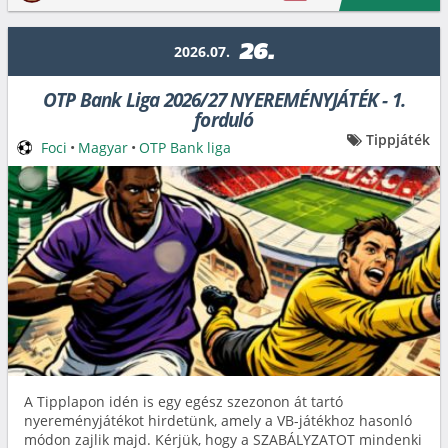
26.
2026.07.
OTP Bank Liga 2026/27 NYEREMÉNYJÁTÉK - 1.
forduló
Tippjáték
Foci
•
Magyar
•
OTP Bank liga
A Tipplapon idén is egy egész szezonon át tartó
nyereményjátékot hirdetünk, amely a VB-játékhoz hasonló
módon zajlik majd. Kérjük, hogy a SZABÁLYZATOT mindenki