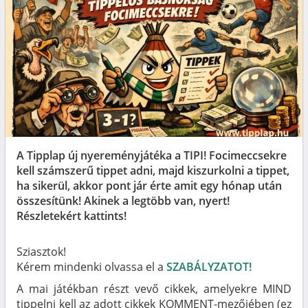
A Tipplap új nyereményjátéka a TIPI! Focimeccsekre
kell számszerű tippet adni, majd kiszurkolni a tippet,
ha sikerül, akkor pont jár érte amit egy hónap után
összesítünk! Akinek a legtöbb van, nyert!
Részletekért kattints!
Sziasztok!
Kérem mindenki olvassa el a
SZABÁLYZATOT!
A mai játékban részt vevő cikkek, amelyekre MIND
tippelni kell az adott cikkek KOMMENT-mezőjében (ez