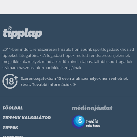
2011-ben indult, rendszeresen frissülő honlapunk sportfogadásokhoz ad
tippeket látogatóinak. A fogadási tippek mellett rendszeresen jelennek
meg cikkeink, melyek mind a kezdő, mind a tapasztaltabb sportfogadók
számára hasznos információkkal szolgálnak.
Szerencsejátékban 18 éven aluli személyek nem vehetnek
részt.
További információk
médiaajánlat
FŐOLDAL
TIPPMIX KALKULÁTOR
TIPPEK