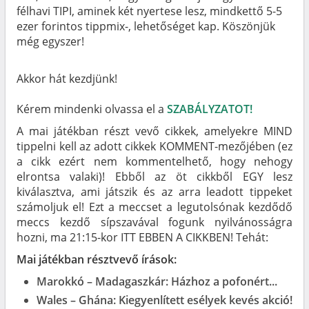
félhavi TIPI, aminek két nyertese lesz, mindkettő 5-5
ezer forintos tippmix-, lehetőséget kap. Köszönjük
még egyszer!
Akkor hát kezdjünk!
Kérem mindenki olvassa el a
SZABÁLYZATOT!
A mai játékban részt vevő cikkek, amelyekre MIND
tippelni kell az adott cikkek KOMMENT-mezőjében (ez
a cikk ezért nem kommentelhető, hogy nehogy
elrontsa valaki)! Ebből az öt cikkből EGY lesz
kiválasztva, ami játszik és az arra leadott tippeket
számoljuk el! Ezt a meccset a legutolsónak kezdődő
meccs kezdő sípszavával fogunk nyilvánosságra
hozni, ma 21:15-kor ITT EBBEN A CIKKBEN! Tehát:
Mai játékban résztvevő írások:
Marokkó – Madagaszkár: Házhoz a pofonért...
Wales – Ghána: Kiegyenlített esélyek kevés akció!