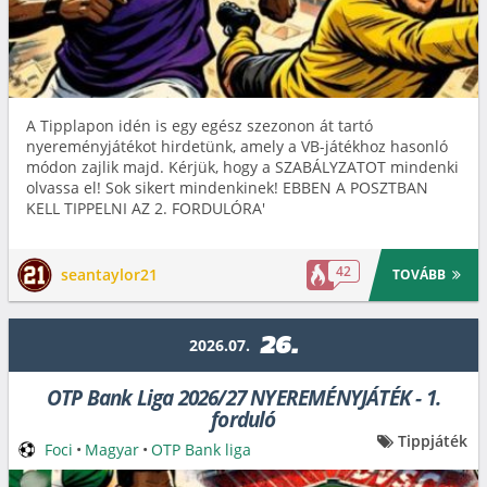
A Tipplapon idén is egy egész szezonon át tartó
nyereményjátékot hirdetünk, amely a VB-játékhoz hasonló
módon zajlik majd. Kérjük, hogy a SZABÁLYZATOT mindenki
olvassa el! Sok sikert mindenkinek! EBBEN A POSZTBAN
KELL TIPPELNI AZ 2. FORDULÓRA'
42
seantaylor21
TOVÁBB
26.
2026.07.
OTP Bank Liga 2026/27 NYEREMÉNYJÁTÉK - 1.
forduló
Tippjáték
Foci
•
Magyar
•
OTP Bank liga