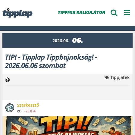
TIPPMIX KALKULÁTOR
06.
2026.06.
TIPI - Tipplap Tippbajnokság! -
2026.06.06 szombat
Tippjáték
Szerkesztő
ROI:
-25.8 %