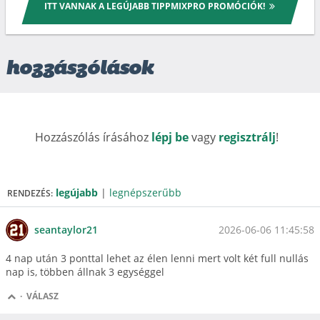
ITT VANNAK A LEGÚJABB TIPPMIXPRO PROMÓCIÓK!
hozzászólások
Hozzászólás írásához
lépj be
vagy
regisztrálj
!
legújabb
|
legnépszerűbb
RENDEZÉS:
2026-06-06 11:45:58
seantaylor21
4 nap után 3 ponttal lehet az élen lenni mert volt két full nullás
nap is, többen állnak 3 egységgel
·
VÁLASZ