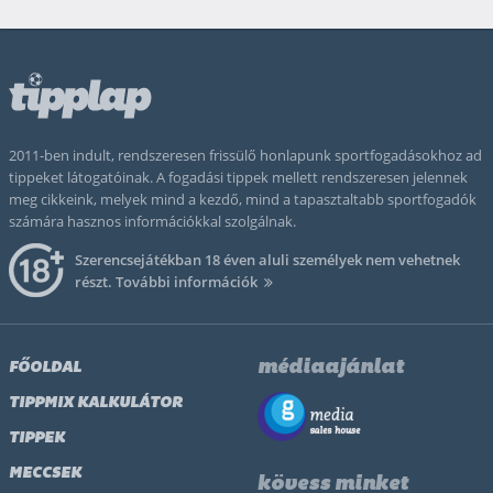
2011-ben indult, rendszeresen frissülő honlapunk sportfogadásokhoz ad
tippeket látogatóinak. A fogadási tippek mellett rendszeresen jelennek
meg cikkeink, melyek mind a kezdő, mind a tapasztaltabb sportfogadók
számára hasznos információkkal szolgálnak.
Szerencsejátékban 18 éven aluli személyek nem vehetnek
részt.
További információk
médiaajánlat
FŐOLDAL
TIPPMIX KALKULÁTOR
TIPPEK
MECCSEK
kövess minket