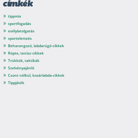
címkék
tippmix
sportfogadás
esélylatolgatás
sportelemzés
Beharangozó, labdarúgó-cikkek
Röpte, tenisz-cikkek
Trükkök, taktikák
Szelvényajánló
Csont nélkül, kosárlabda-cikkek
Tippjáték