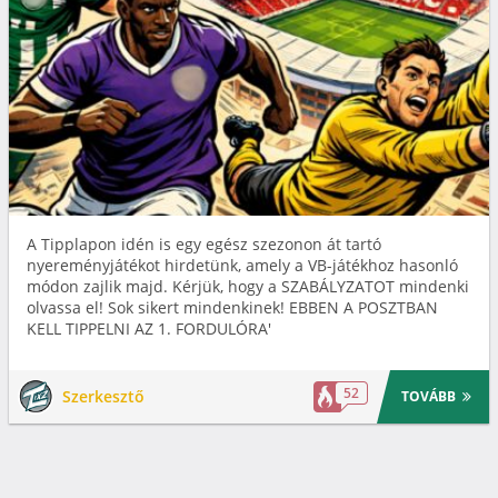
A Tipplapon idén is egy egész szezonon át tartó
nyereményjátékot hirdetünk, amely a VB-játékhoz hasonló
módon zajlik majd. Kérjük, hogy a SZABÁLYZATOT mindenki
olvassa el! Sok sikert mindenkinek! EBBEN A POSZTBAN
KELL TIPPELNI AZ 1. FORDULÓRA'
52
Szerkesztő
TOVÁBB