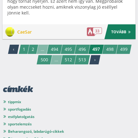
hogy tornát nyerjen. Ez azért nem így van. Megpróbálok
olyan meccseket hozni, amiknek viszonylag jó eséllyel
jönnie kell.
33
CaeSar
TOVÁBB
‹
1
2
...
494
495
496
497
498
499
500
...
512
513
›
címkék
tippmix
sportfogadás
esélylatolgatás
sportelemzés
Beharangozó, labdarúgó-cikkek