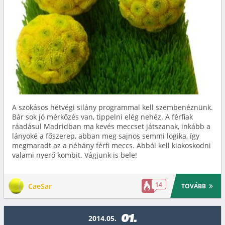
A szokásos hétvégi silány programmal kell szembenéznünk.
Bár sok jó mérkőzés van, tippelni elég nehéz. A férfiak
ráadásul Madridban ma kevés meccset játszanak, inkább a
lányoké a főszerep, abban meg sajnos semmi logika, így
megmaradt az a néhány férfi meccs. Abból kell kiokoskodni
valami nyerő kombit. Vágjunk is bele!
14
CaeSar
TOVÁBB
01.
2014.05.