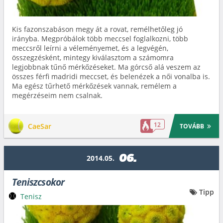
Kis fazonszabáson megy át a rovat, remélhetőleg jó
irányba. Megpróbálok több meccsel foglalkozni, több
meccsről leírni a véleményemet, és a legvégén,
összegzésként, mintegy kiválasztom a számomra
legjobbnak tűnő mérkőzéseket. Ma górcső alá veszem az
összes férfi madridi meccset, és belenézek a női vonalba is.
Ma egész tűrhető mérkőzések vannak, remélem a
megérzéseim nem csalnak.
12
CaeSar
TOVÁBB
06.
2014.05.
Teniszcsokor
Tipp
Tenisz