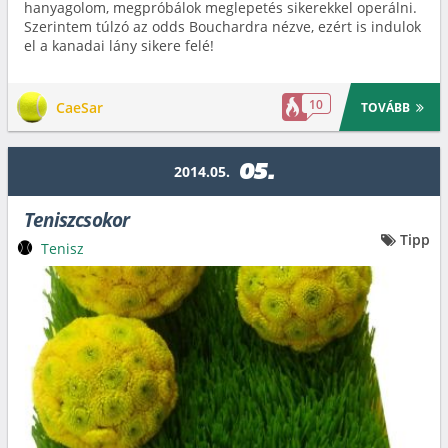
hanyagolom, megpróbálok meglepetés sikerekkel operálni.
Szerintem túlzó az odds Bouchardra nézve, ezért is indulok
el a kanadai lány sikere felé!
10
CaeSar
TOVÁBB
05.
2014.05.
Teniszcsokor
Tipp
Tenisz