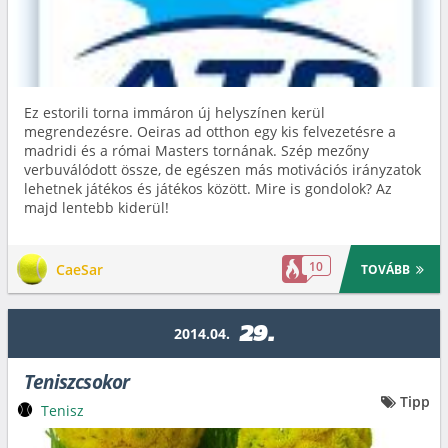
Ez estorili torna immáron új helyszínen kerül
megrendezésre. Oeiras ad otthon egy kis felvezetésre a
madridi és a római Masters tornának. Szép mezőny
verbuválódott össze, de egészen más motivációs irányzatok
lehetnek játékos és játékos között. Mire is gondolok? Az
majd lentebb kiderül!
10
CaeSar
TOVÁBB
29.
2014.04.
Teniszcsokor
Tipp
Tenisz