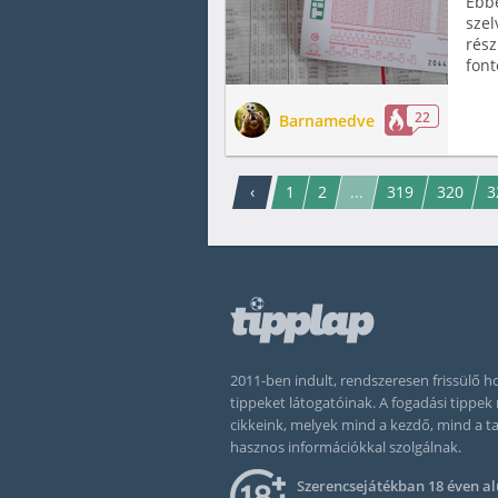
Ebbe
szel
rész
font
22
Barnamedve
‹
1
2
...
319
320
3
2011-ben indult, rendszeresen frissülő
tippeket látogatóinak. A fogadási tippe
cikkeink, melyek mind a kezdő, mind a 
hasznos információkkal szolgálnak.
Szerencsejátékban 18 éven al