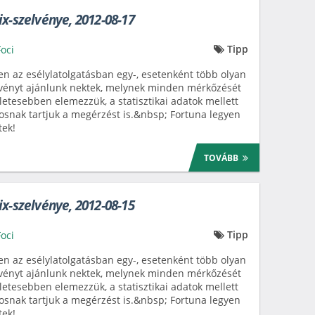
x-szelvénye, 2012-08-17
Tipp
Foci
n az esélylatolgatásban egy-, esetenként több olyan
vényt ajánlunk nektek, melynek minden mérkőzését
letesebben elemezzük, a statisztikai adatok mellett
osnak tartjuk a megérzést is.&nbsp; Fortuna legyen
tek!
TOVÁBB
x-szelvénye, 2012-08-15
Tipp
Foci
n az esélylatolgatásban egy-, esetenként több olyan
vényt ajánlunk nektek, melynek minden mérkőzését
letesebben elemezzük, a statisztikai adatok mellett
osnak tartjuk a megérzést is.&nbsp; Fortuna legyen
tek!