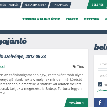
BELÉPÉS
KKÖK, TAKTIKÁK
KÉZILABDA-CIKKEK
TIPPLAP CLUB
TIPPMIX KALKULÁTOR
TIPPEK
MECCSEK
yajánló
bel
x-szelvénye, 2012-08-23
Tipp
Foci
n az esélylatolgatásban egy-, esetenként több olyan
vényt ajánlunk nektek, melynek minden mérkőzését
letesebben elemezzük, a statisztikai adatok mellett
Je
osnak tartjuk a megérzést is.&nbsp; Fortuna legyen
Jelszó
tek!
TOVÁBB