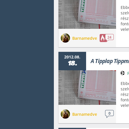
Ebbe
szel
rész
font
vele
24
Barnamedve
2012.08.
A Tipplap Tippmi
18.
Ebbe
szel
rész
font
vele
0
Barnamedve