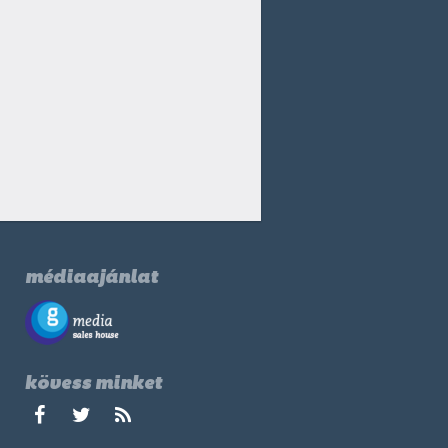
médiaajánlat
kövess minket