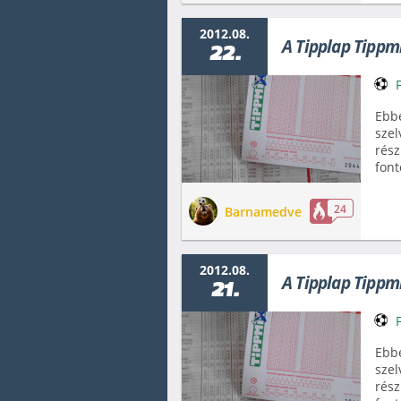
2012.08.
A Tipplap Tippmi
22.
Ebbe
szel
rész
font
24
Barnamedve
2012.08.
A Tipplap Tippmi
21.
Ebbe
szel
rész