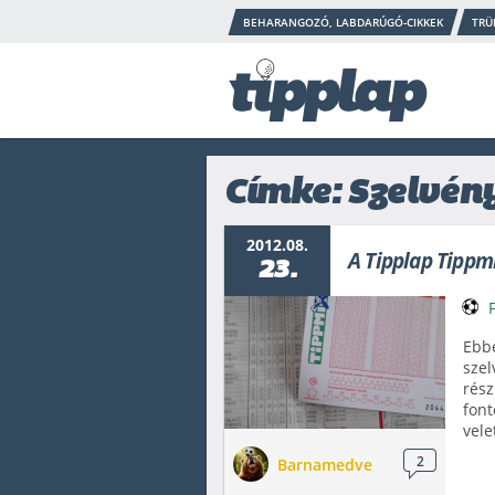
BEHARANGOZÓ, LABDARÚGÓ-CIKKEK
TRÜ
Címke: Szelvén
2012.08.
A Tipplap Tippmi
23.
Ebbe
szel
rész
font
vele
2
Barnamedve