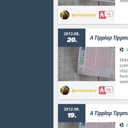
font
12
Barnamedve
2012.08.
A Tipplap Tippmi
20.
Ebbe
szel
rész
font
vele
64
Barnamedve
2012.08.
A Tipplap Tippmi
19.