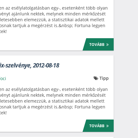
n az esélylatolgatásban egy-, esetenként több olyan
vényt ajánlunk nektek, melynek minden mérkőzését
letesebben elemezzük, a statisztikai adatok mellett
osnak tartjuk a megérzést is.&nbsp; Fortuna legyen
tek!
TOVÁBB
x-szelvénye, 2012-08-18
Tipp
Foci
n az esélylatolgatásban egy-, esetenként több olyan
vényt ajánlunk nektek, melynek minden mérkőzését
letesebben elemezzük, a statisztikai adatok mellett
osnak tartjuk a megérzést is.&nbsp; Fortuna legyen
tek!
TOVÁBB