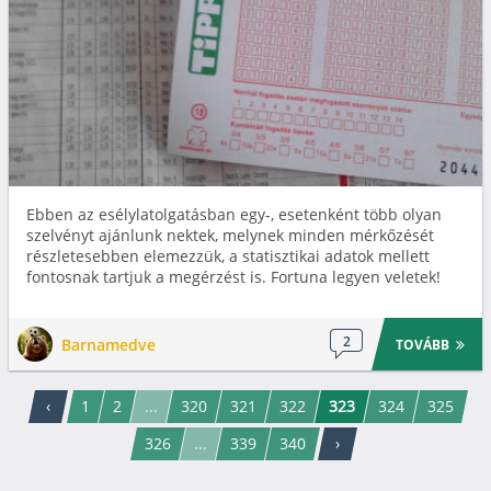
Ebben az esélylatolgatásban egy-, esetenként több olyan
szelvényt ajánlunk nektek, melynek minden mérkőzését
részletesebben elemezzük, a statisztikai adatok mellett
fontosnak tartjuk a megérzést is. Fortuna legyen veletek!
2
Barnamedve
TOVÁBB
‹
1
2
...
320
321
322
323
324
325
326
...
339
340
›