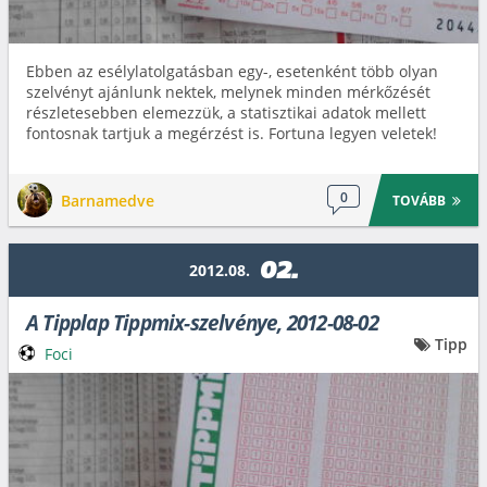
Ebben az esélylatolgatásban egy-, esetenként több olyan
szelvényt ajánlunk nektek, melynek minden mérkőzését
részletesebben elemezzük, a statisztikai adatok mellett
fontosnak tartjuk a megérzést is. Fortuna legyen veletek!
0
Barnamedve
TOVÁBB
02.
2012.08.
A Tipplap Tippmix-szelvénye, 2012-08-02
Tipp
Foci