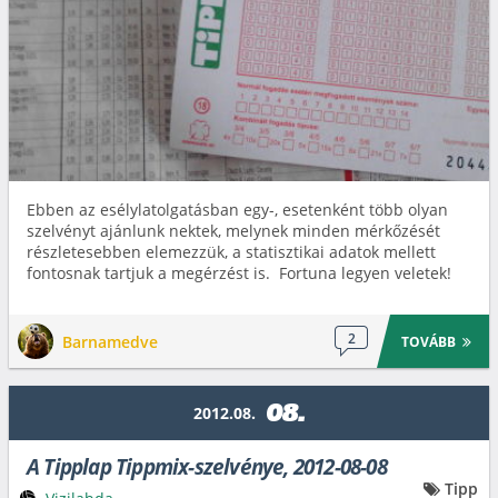
Ebben az esélylatolgatásban egy-, esetenként több olyan
szelvényt ajánlunk nektek, melynek minden mérkőzését
részletesebben elemezzük, a statisztikai adatok mellett
fontosnak tartjuk a megérzést is. Fortuna legyen veletek!
2
Barnamedve
TOVÁBB
08.
2012.08.
A Tipplap Tippmix-szelvénye, 2012-08-08
Tipp