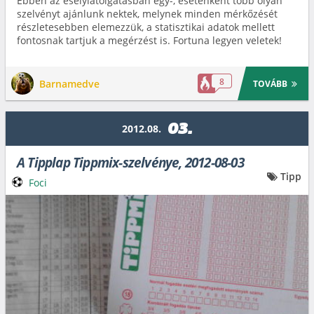
Ebben az esélylatolgatásban egy-, esetenként több olyan
szelvényt ajánlunk nektek, melynek minden mérkőzését
részletesebben elemezzük, a statisztikai adatok mellett
fontosnak tartjuk a megérzést is. Fortuna legyen veletek!
8
Barnamedve
TOVÁBB
03.
2012.08.
A Tipplap Tippmix-szelvénye, 2012-08-03
Tipp
Foci