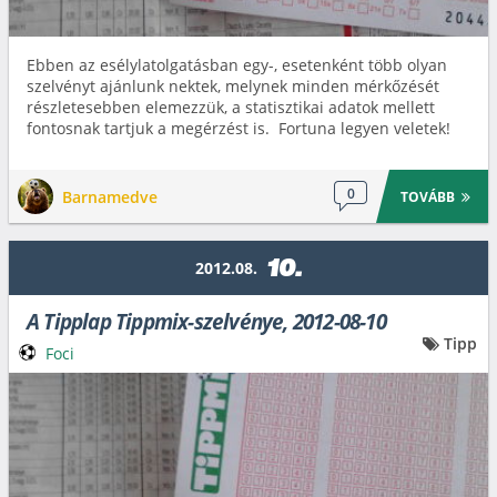
Ebben az esélylatolgatásban egy-, esetenként több olyan
szelvényt ajánlunk nektek, melynek minden mérkőzését
részletesebben elemezzük, a statisztikai adatok mellett
fontosnak tartjuk a megérzést is. Fortuna legyen veletek!
0
Barnamedve
TOVÁBB
10.
2012.08.
A Tipplap Tippmix-szelvénye, 2012-08-10
Tipp
Foci