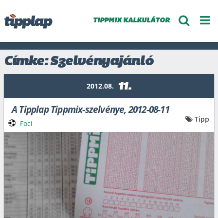
TIPPMIX KALKULÁTOR
Címke: Szelvényajánló
11.
2012.08.
A Tipplap Tippmix-szelvénye, 2012-08-11
Tipp
Foci