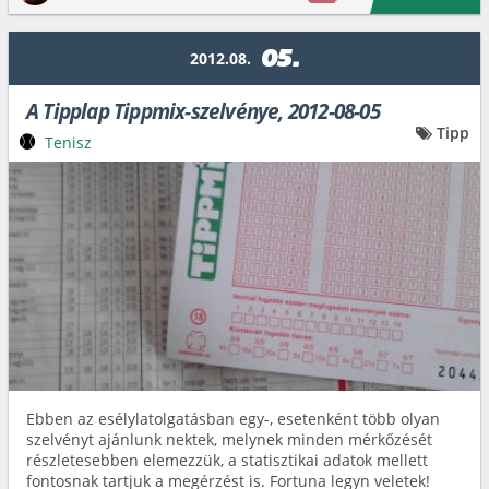
05.
2012.08.
A Tipplap Tippmix-szelvénye, 2012-08-05
Tipp
Tenisz
Ebben az esélylatolgatásban egy-, esetenként több olyan
szelvényt ajánlunk nektek, melynek minden mérkőzését
részletesebben elemezzük, a statisztikai adatok mellett
fontosnak tartjuk a megérzést is. Fortuna legyn veletek!