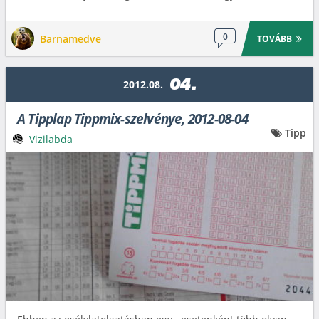
0
Barnamedve
TOVÁBB
04.
2012.08.
A Tipplap Tippmix-szelvénye, 2012-08-04
Tipp
Vizilabda