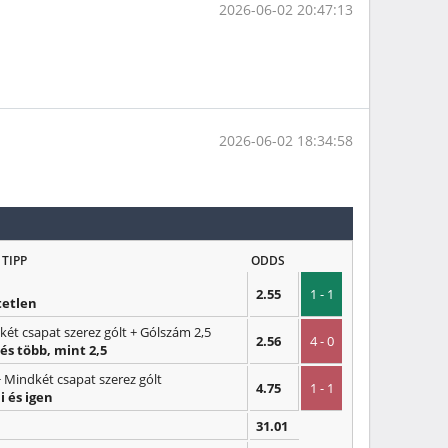
2026-06-02 20:47:13
2026-06-02 18:34:58
 TIPP
ODDS
2.55
1 - 1
etlen
ét csapat szerez gólt + Gólszám 2,5
2.56
4 - 0
 és több, mint 2,5
 Mindkét csapat szerez gólt
4.75
1 - 1
i és igen
31.01