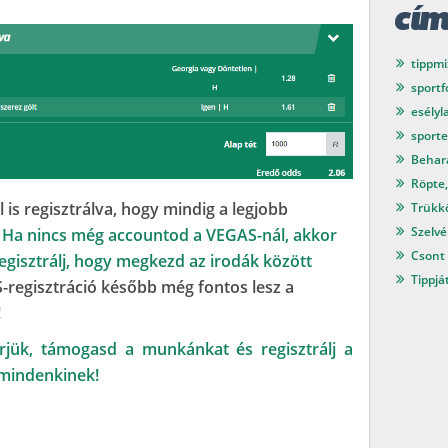
cí
tippmi
sport
esélyl
sport
Behar
Röpte,
 is regisztrálva, hogy mindig a legjobb
Trükkö
Szelvé
!
Ha nincs még accountod a VEGAS-nál, akkor
Csont 
 regisztrálj, hogy megkezd az irodák között
Tippjá
-regisztráció később még fontos lesz a
!
érjük, támogasd a munkánkat és regisztrálj a
 mindenkinek!