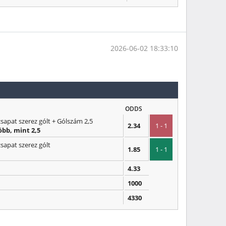
2026-06-02 18:33:10
ODDS
sapat szerez gólt + Gólszám 2,5
2.34
1 - 1
öbb, mint 2,5
sapat szerez gólt
1.85
1 - 1
4.33
1000
4330