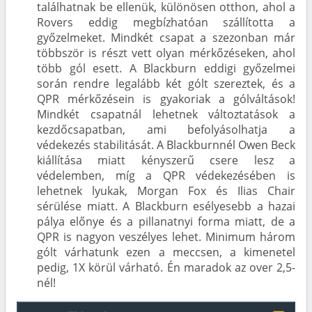
találhatnak be ellenük, különösen otthon, ahol a
Rovers eddig megbízhatóan szállította a
győzelmeket. Mindkét csapat a szezonban már
többször is részt vett olyan mérkőzéseken, ahol
több gól esett. A Blackburn eddigi győzelmei
során rendre legalább két gólt szereztek, és a
QPR mérkőzésein is gyakoriak a gólváltások!
Mindkét csapatnál lehetnek változtatások a
kezdőcsapatban, ami befolyásolhatja a
védekezés stabilitását. A Blackburnnél Owen Beck
kiállítása miatt kényszerű csere lesz a
védelemben, míg a QPR védekezésében is
lehetnek lyukak, Morgan Fox és Ilias Chair
sérülése miatt. A Blackburn esélyesebb a hazai
pálya előnye és a pillanatnyi forma miatt, de a
QPR is nagyon veszélyes lehet. Minimum három
gólt várhatunk ezen a meccsen, a kimenetel
pedig, 1X körül várható. Én maradok az over 2,5-
nél!