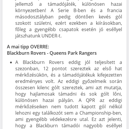
jellemző a támadójáték, különösen hazai
környezetben! A Serie B-ben és a francia
másodosztályban pedig döntően kevés gól
szokott születni, ezért ezekben a kiírásokban,
főleg a gyengébb csapatok esetén jó eséllyel
játszhatunk UNDER-t.
A mai tipp OVERRE:
Blackburn Rovers - Queens Park Rangers
A Blackburn Rovers eddig jól teljesített a
szezonban, 12 pontot szereztek az első hat
mérkőzésükön, és a támadójátékuk kifejezetten
eredményes volt. Az eddigi győzelmeik során
összesen kilenc gólt szereztek, ami azt mutatja,
hogy hajlamosak támadni és sok gólt lőni,
különösen hazai pályán. A QPR az eddigi
mérkőzéseiken nem tudott kapott gól nélkül
lehozni egy találkozót sem a Championship-ben,
ami gyengébb védekezésre utal. Ez azt jelenti,
hogy a Blackburn támadói nagyobb eséllyel