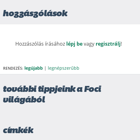
hozzászólások
Hozzászólás írásához
lépj be
vagy
regisztrálj
!
legújabb
|
legnépszerűbb
RENDEZÉS:
további tippjeink a Foci
világából
címkék