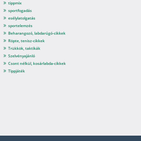
tippmix
sportfogadás
esélylatolgatás
sportelemzés
Beharangozó, labdarúgó-cikkek
Röpte, tenisz-cikkek
Trükkök, taktikák
Szelvényajánló
Csont nélkül, kosárlabda-cikkek
Tippjáték