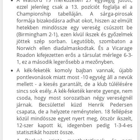
ezzel jelenleg csak a 13. pozíciót foglalja el a
Championship tabelláján. A sárga-pirosak
formája bizakodásra adhat okot, hiszen az elmúlt
hetekben mindössze egy vereség csúszott be
(Birmingham 2-1), ezen kívül ikszek és győzelmek
jöttek szép sorban. Legutóbb, szombaton a
Norwich ellen diadalmaskodtak. És a Vicarage
Roadon kifejezetten erős a társulat mérlege 6-3-
1, ez a második legerősebb a mezőnyben.
A kék-feketék komoly bajban vannak, újabb
pontlevonások miatt most -10 egység áll a nevük
mellett - a kiesés garantált, de a klub túlélésére
sincs sok esély. A kék-feketék kerete gyenge, nem
csoda, hogy most sorozatban négy vereségnél
járnak. Becsülettel küzd Henrik Pedersen
csapata, de a helyzete reménytelen. 18 fellépése
közül mindössze egyet nyert meg, ötször ikszelt,
12-szer kapott ki, idegenben pedig 1-3-4-es
statisztikát hozott össze.