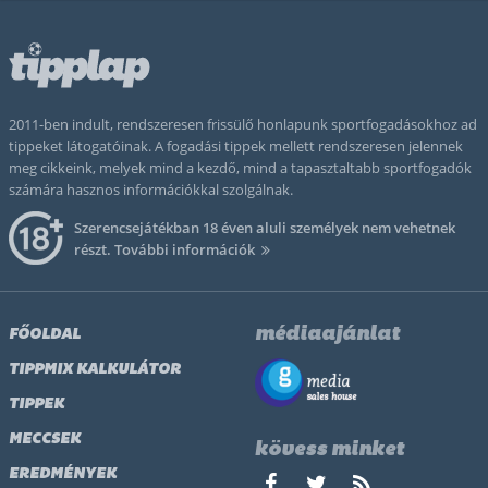
2011-ben indult, rendszeresen frissülő honlapunk sportfogadásokhoz ad
tippeket látogatóinak. A fogadási tippek mellett rendszeresen jelennek
meg cikkeink, melyek mind a kezdő, mind a tapasztaltabb sportfogadók
számára hasznos információkkal szolgálnak.
Szerencsejátékban 18 éven aluli személyek nem vehetnek
részt.
További információk
médiaajánlat
FŐOLDAL
TIPPMIX KALKULÁTOR
TIPPEK
MECCSEK
kövess minket
EREDMÉNYEK