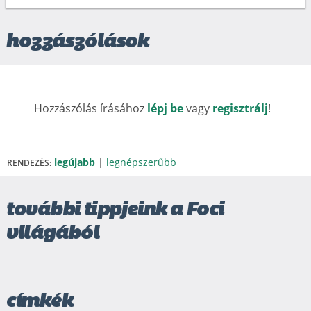
hozzászólások
Hozzászólás írásához
lépj be
vagy
regisztrálj
!
legújabb
|
legnépszerűbb
RENDEZÉS:
további tippjeink a Foci
világából
címkék