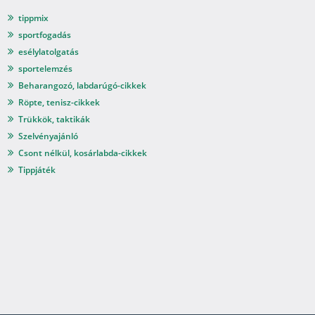
tippmix
sportfogadás
esélylatolgatás
sportelemzés
Beharangozó, labdarúgó-cikkek
Röpte, tenisz-cikkek
Trükkök, taktikák
Szelvényajánló
Csont nélkül, kosárlabda-cikkek
Tippjáték