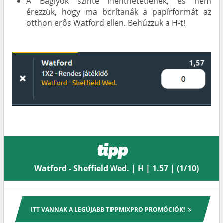
A Baglyok szinte menthetetlenek, és nem
érezzük, hogy ma borítanák a papírformát az
otthon erős Watford ellen. Behúzzuk a H-t!
tipp
Watford - Sheffield Wed. | H | 1.57 | (1/10)
ITT VANNAK A LEGÚJABB TIPPMIXPRO PROMÓCIÓK!