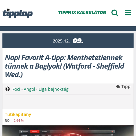
TIPPMIX KALKULÁTOR
09.
2025.12.
Napi Favorit A-tipp: Menthetetlennek
tűnnek a Baglyok! (Watford - Sheffield
Wed.)
Tipp
Foci
•
Angol
•
Liga bajnokság
Tutikapitány
ROI:
-2.64 %