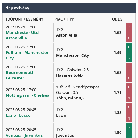
tippszelvény
IDŐPONT / ESEMÉNY
PIAC / TIPP
ODDS
2025.05.25. 17:00
2
1X2
Manchester Utd. -
1.62
-
Aston Villa
Aston Villa
0
2025.05.25. 17:00
0
1X2
Fulham - Manchester
1.49
-
Manchester City
City
2
2025.05.25. 17:00
2
1X2 + Gólszám 2,5
Bournemouth -
1.68
-
Hazai és több
Leicester
0
1. félidő - Vendégcsapat -
0
2025.05.25. 17:00
Gólszám 0,5
1.71
-
Nottingham - Chelsea
Több, mint 0,5
1
0
2025.05.25. 20:45
1X2
1.38
-
Lazio - Lecce
Lazio
1
2
2025.05.25. 20:45
1X2
1.50
-
Venezia - Juventus
Juventus
3