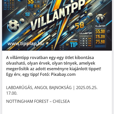
A villámtipp rovatban egy-egy ötlet kibontása
olvasható, olyan érvek, olyan tények, amelyek
megerősítik az adott eseményre kiajánlott tippet!
Egy érv, egy tipp! Fotó: Pixabay.com
LABDARÚGÁS, ANGOL BAJNOKSÁG | 2025.05.25.
17.00.
NOTTINGHAM FOREST – CHELSEA