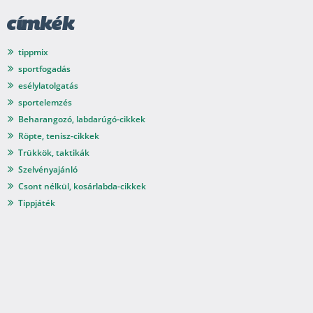
címkék
tippmix
sportfogadás
esélylatolgatás
sportelemzés
Beharangozó, labdarúgó-cikkek
Röpte, tenisz-cikkek
Trükkök, taktikák
Szelvényajánló
Csont nélkül, kosárlabda-cikkek
Tippjáték