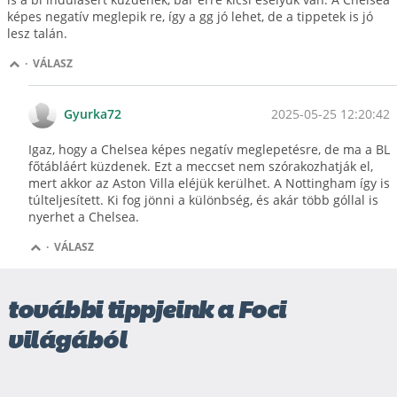
képes negatív meglepik re, így a gg jó lehet, de a tippetek is jó
lesz talán.
·
VÁLASZ
2025-05-25 12:20:42
Gyurka72
Igaz, hogy a Chelsea képes negatív meglepetésre, de ma a BL
főtábláért küzdenek. Ezt a meccset nem szórakozhatják el,
mert akkor az Aston Villa eléjük kerülhet. A Nottingham így is
túlteljesített. Ki fog jönni a különbség, és akár több góllal is
nyerhet a Chelsea.
·
VÁLASZ
további tippjeink a Foci
világából