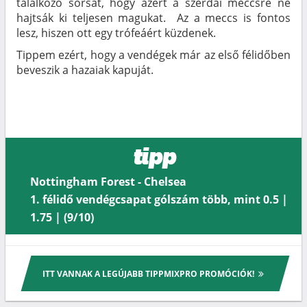
találkozó sorsát, hogy azért a szerdai meccsre ne
hajtsák ki teljesen magukat. Az a meccs is fontos
lesz, hiszen ott egy trófeáért küzdenek.
Tippem ezért, hogy a vendégek már az első félidőben
beveszik a hazaiak kapuját.
tipp
Nottingham Forest - Chelsea
1. félidő vendégcsapat gólszám több, mint 0.5 |
1.75 | (9/10)
ITT VANNAK A LEGÚJABB TIPPMIXPRO PROMÓCIÓK!