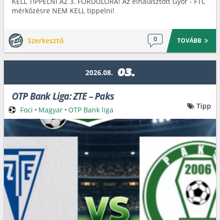
KELL TIPPELNI AZ 3. FORDULÓRA! Az elhalasztott Győr - FTC
mérkőzésre NEM KELL tippelni!
0
Szerkesztő
TOVÁBB
03.
2026.08.
OTP Bank Liga: ZTE – Paks
Tipp
Foci
•
Magyar
•
OTP Bank liga