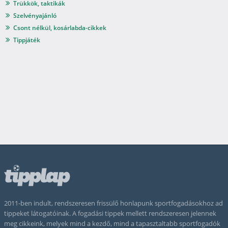
Trükkök, taktikák
Szelvényajánló
Csont nélkül, kosárlabda-cikkek
Tippjáték
2011-ben indult, rendszeresen frissülő honlapunk sportfogadásokhoz ad
tippeket látogatóinak. A fogadási tippek mellett rendszeresen jelennek
meg cikkeink, melyek mind a kezdő, mind a tapasztaltabb sportfogadók