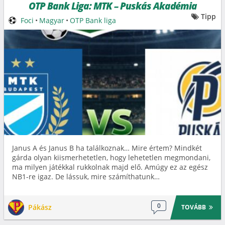
OTP Bank Liga: MTK – Puskás Akadémia
Tipp
Foci
•
Magyar
•
OTP Bank liga
Janus A és Janus B ha találkoznak… Mire értem? Mindkét
gárda olyan kiismerhetetlen, hogy lehetetlen megmondani,
ma milyen játékkal rukkolnak majd elő. Amúgy ez az egész
NB1-re igaz. De lássuk, mire számíthatunk…
0
Pákász
TOVÁBB