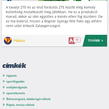
A tavalyi ZTE és az első fordulós ZTE között elég komoly
különbség mutatkozott meg játékban. Ha ez a produkció
marad, akkor az idei együttes a kiesés ellen fog küzdeni. De
ez ma kiderül, hiszen a Bognár György-féle Paks egy athéni
remi után érkezik Zalaegerszegre.
19
Pákász
TOVÁBB
címkék
tippmix
sportfogadás
esélylatolgatás
sportelemzés
Beharangozó, labdarúgó-cikkek
Röpte, tenisz-cikkek