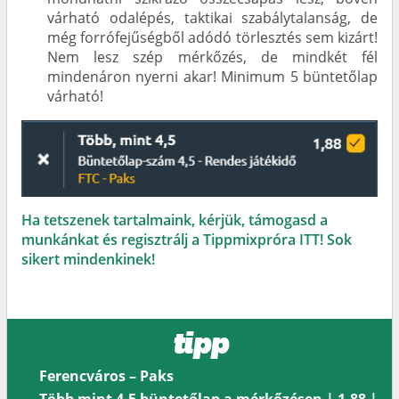
várható odalépés, taktikai szabálytalanság, de
még forrófejűségből adódó törlesztés sem kizárt!
Nem lesz szép mérkőzés, de mindkét fél
mindenáron nyerni akar! Minimum 5 büntetőlap
várható!
Ha tetszenek tartalmaink, kérjük, támogasd a
munkánkat és regisztrálj a Tippmixpróra ITT! Sok
sikert mindenkinek!
tipp
Ferencváros – Paks
Több mint 4,5 büntetőlap a mérkőzésen | 1.88 |