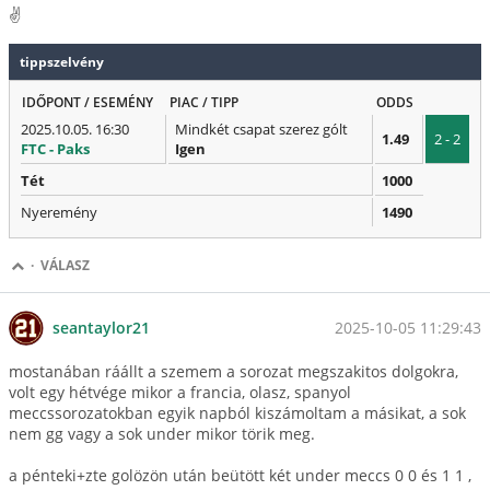
✌️
tippszelvény
IDŐPONT / ESEMÉNY
PIAC / TIPP
ODDS
2025.10.05. 16:30
Mindkét csapat szerez gólt
1.49
2 - 2
FTC - Paks
Igen
Tét
1000
Nyeremény
1490
·
VÁLASZ
2025-10-05 11:29:43
seantaylor21
mostanában ráállt a szemem a sorozat megszakitos dolgokra,
volt egy hétvége mikor a francia, olasz, spanyol
meccssorozatokban egyik napból kiszámoltam a másikat, a sok
nem gg vagy a sok under mikor törik meg.
a pénteki+zte golözön után beütött két under meccs 0 0 és 1 1 ,