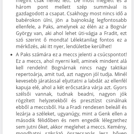
megint csak nehéz lett. De most meglett és a
három pont mellett szép summával is
gazdagodott a csapat. Csakhogy most nincs idő a
babérokon ülni, jön a bajnokság legfontosabb
ellenfele, a Paks, amelynek az élén az a Bognár
György van, aki ahol lehet üti-vágja a Fradit, ezt
szó szerint ő mondta! Lélektanilag fontos ez a
mérkőzés, aki itt nyer, lendületbe kerülhet!
A Paks számára ez a meccs jelenti a csúcspontot!
Ez a meccs, ahol nyerni kell, aminek mindent alá
kell rendelni! Bognárnak nincs nagy taktikai
repertoárja, amit tud, azt nagyon jól tudja. Minél
kevesebb járatással eljuttatni a labdát az ellenfél
kapuja elé, ahol a két erőcsatára várja azt. Gyors
szélsői vannak, tudnak beadni, nagyon jók
rögzített helyzetekből és presztízst csinálnak
ebből a meccsből. Ha a Fradi rendesen beleáll és
lezárja a széleket, ugyanúgy, mint a Genk ellen a
második félidőben és nem engedik lélegzethez
sem jutni őket, akkor meglehet a meccs. Kemény,
mondhatni szikrázó összecsapás lesz, bőven