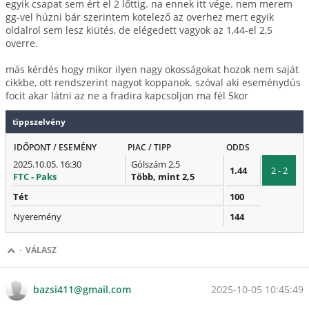
egyik csapat sem ért el 2 lőttig. na ennek itt vége. nem merem
gg-vel húzni bár szerintem kötelező az overhez mert egyik
oldalrol sem lesz kiütés, de elégedett vagyok az 1,44-el 2,5
overre.
más kérdés hogy mikor ilyen nagy okosságokat hozok nem saját
cikkbe, ott rendszerint nagyot koppanok. szóval aki eseménydús
focit akar látni az ne a fradira kapcsoljon ma fél 5kor
tippszelvény
IDŐPONT / ESEMÉNY
PIAC / TIPP
ODDS
2025.10.05. 16:30
Gólszám 2,5
1.44
2 - 2
FTC - Paks
Több, mint 2,5
Tét
100
Nyeremény
144
·
VÁLASZ
2025-10-05 10:45:49
bazsi411@gmail.com