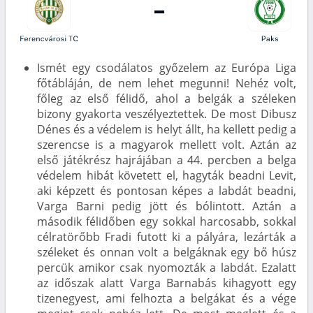
Ismét egy csodálatos győzelem az Európa Liga
főtábláján, de nem lehet megunni! Nehéz volt,
főleg az első félidő, ahol a belgák a széleken
bizony gyakorta veszélyeztettek. De most Dibusz
Dénes és a védelem is helyt állt, ha kellett pedig a
szerencse is a magyarok mellett volt. Aztán az
első játékrész hajrájában a 44. percben a belga
védelem hibát követett el, hagyták beadni Levit,
aki képzett és pontosan képes a labdát beadni,
Varga Barni pedig jött és bólintott. Aztán a
második félidőben egy sokkal harcosabb, sokkal
célratörőbb Fradi futott ki a pályára, lezárták a
széleket és onnan volt a belgáknak egy bő húsz
percük amikor csak nyomozták a labdát. Ezalatt
az időszak alatt Varga Barnabás kihagyott egy
tizenegyest, ami felhozta a belgákat és a vége