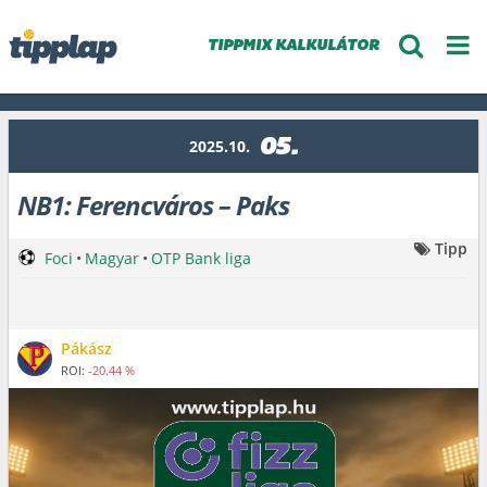
TIPPMIX KALKULÁTOR
05.
2025.10.
NB1: Ferencváros – Paks
Tipp
Foci
•
Magyar
•
OTP Bank liga
Pákász
ROI:
-20.44 %