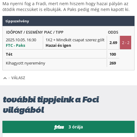
Ma nyerni fog a Fradi, mert nem hiszem hogy hazai pályán az
ötödik meccsüket is elbukják. A Paks pedig még nem kapott ki.
tippszelvény
IDŐPONT / ESEMÉNY
PIAC / TIPP
ODDS
2025.10.05. 16:30
1X2 + Mindkét csapat szerez gólt
2.69
2 - 2
FTC - Paks
Hazai és igen
Tét
100
Kihagyott nyeremény
269
·
VÁLASZ
további tippjeink a Foci
világából
3 órája
friss