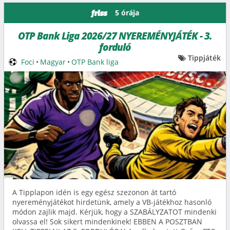
5 órája
friss
OTP Bank Liga 2026/27 NYEREMÉNYJÁTÉK - 3.
forduló
Tippjáték
Foci
•
Magyar
•
OTP Bank liga
A Tipplapon idén is egy egész szezonon át tartó
nyereményjátékot hirdetünk, amely a VB-játékhoz hasonló
módon zajlik majd. Kérjük, hogy a SZABÁLYZATOT mindenki
olvassa el! Sok sikert mindenkinek! EBBEN A POSZTBAN