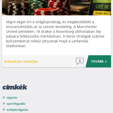
Végre véget ért a világbajnokság, és megkezdődött a
visszaszámlálás az új szezon kezdetéig. A Manchester
United pénteken, 18 órakor a Rosenborg otthonában lép
pályára felkészülési mérkőzésen. A Vörös Ördögök számos
kulcsemberük nélkül játszanak majd a Lerkendal
Stadionban.
0
Schveiczer Krisztián
TOVÁBB
címkék
tippmix
sportfogadás
esélylatolgatás