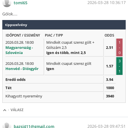
2026-03-28 10:36:17
tomi65
Gólok....
tippszelvény
IDŐPONT / ESEMÉNY
PIAC / TIPP
ODDS
2026.03.28. 18:00
Mindkét csapat szerez gólt +
1
Magyarország -
Gólszám 2,5
2.51
-
Szlovénia
Igen és több, mint 2,5
0
3
2026.03.28. 18:00
Mindkét csapat szerez gólt
1.57
-
Honvéd - Diósgyőr
Igen
1
Eredő odds
3.94
Tét
1000
Kihagyott nyeremény
3940
·
VÁLASZ
2026-03-28 09:47:51
bazsi411@gmail.com