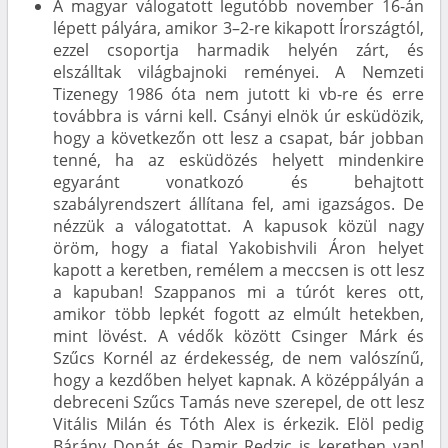
A magyar válogatott legutóbb november 16-án
lépett pályára, amikor 3–2-re kikapott Írországtól,
ezzel csoportja harmadik helyén zárt, és
elszálltak világbajnoki reményei. A Nemzeti
Tizenegy 1986 óta nem jutott ki vb-re és erre
továbbra is várni kell. Csányi elnök úr esküdözik,
hogy a következőn ott lesz a csapat, bár jobban
tenné, ha az esküdözés helyett mindenkire
egyaránt vonatkozó és behajtott
szabályrendszert állítana fel, ami igazságos. De
nézzük a válogatottat. A kapusok közül nagy
öröm, hogy a fiatal Yakobishvili Áron helyet
kapott a keretben, remélem a meccsen is ott lesz
a kapuban! Szappanos mi a túrót keres ott,
amikor több lepkét fogott az elmúlt hetekben,
mint lövést. A védők között Csinger Márk és
Szűcs Kornél az érdekesség, de nem valószínű,
hogy a kezdőben helyet kapnak. A középpályán a
debreceni Szűcs Tamás neve szerepel, de ott lesz
Vitális Milán és Tóth Alex is érkezik. Elöl pedig
Bárány Donát és Damir Redzic is keretben van!