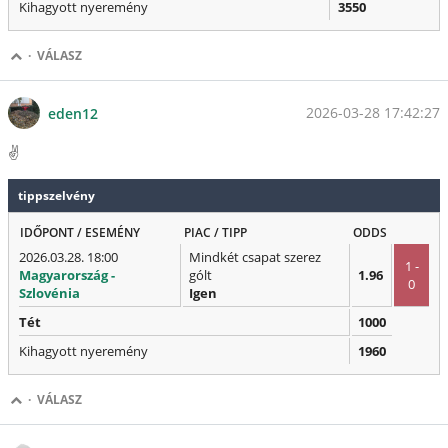
Kihagyott nyeremény
3550
·
VÁLASZ
2026-03-28 17:42:27
eden12
✌️
tippszelvény
IDŐPONT / ESEMÉNY
PIAC / TIPP
ODDS
2026.03.28. 18:00
Mindkét csapat szerez
1 -
Magyarország -
gólt
1.96
0
Szlovénia
Igen
Tét
1000
Kihagyott nyeremény
1960
·
VÁLASZ