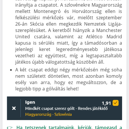
irányítja a csapatot. A szlovénekre Magyarország
mellett Montenegró és Horvátország ellen is
felkészülési mérkőzés vár, mielőtt szeptember
26-án Skócia ellen megkezdik Nemzetek Ligája-
szereplésüket. A keretből hiányzik a Manchester
United csatára, valamint az Atlético Madrid
kapusa is sérülés miatt, így a támadósorban a
jelenlegi keret legeredményesebb játékosa
vezetheti az együttest, míg a legtapasztaltabb
játékos újabb válogatottság küszöbén áll.
A két csapat eddigi négy mérkőzésén még soha
nem született döntetlen, most azonban komoly
esély van arra, hogy ez megváltozzon, de a
legjobb tipp a gólváltás lehet!
👉 Ha tetszenek tartalmaink, kérjük, támogasd a