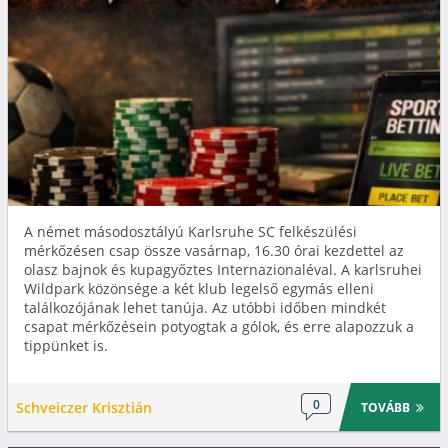
A német másodosztályú Karlsruhe SC felkészülési
mérkőzésen csap össze vasárnap, 16.30 órai kezdettel az
olasz bajnok és kupagyőztes Internazionaléval. A karlsruhei
Wildpark közönsége a két klub legelső egymás elleni
találkozójának lehet tanúja. Az utóbbi időben mindkét
csapat mérkőzésein potyogtak a gólok, és erre alapozzuk a
tippünket is.
0
Schveiczer Krisztián
TOVÁBB