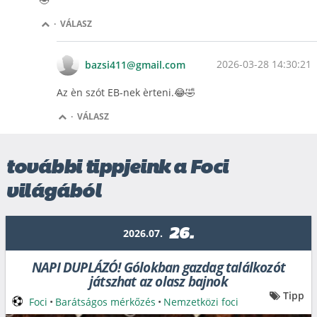
·
VÁLASZ
2026-03-28 14:30:21
bazsi411@gmail.com
Az èn szót EB-nek èrteni.😂🤣
·
VÁLASZ
további tippjeink a Foci
világából
26.
2026.07.
NAPI DUPLÁZÓ! Gólokban gazdag találkozót
játszhat az olasz bajnok
Tipp
Foci
•
Barátságos mérkőzés
•
Nemzetközi foci