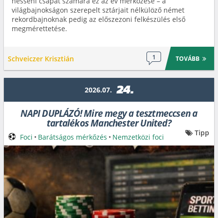
hesseni csapat számára ez az év mérkőzése – a
világbajnokságon szerepelt sztárjait nélkülöző német
rekordbajnoknak pedig az előszezoni felkészülés első
megmérettetése.
1
Schveiczer Krisztián
TOVÁBB
24.
2026.07.
NAPI DUPLÁZÓ! Mire megy a tesztmeccsen a
tartalékos Manchester United?
Tipp
Foci
•
Barátságos mérkőzés
•
Nemzetközi foci