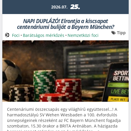
25.
2026.07.
NAPI DUPLÁZÓ! Elrontja a kiscsapat
centenáriumi buliját a Bayern München?
Tipp
Foci
•
Barátságos mérkőzés
•
Nemzetközi foci
Centenáriumi összecsapás egy világhírű együttessel…! A
harmadosztályú SV Wehen Wiesbaden a 100. évfordulós
ünnepségeinek részeként az FC Bayern Münchent fogadja
szombaton, 15.30 órakor a BRITA Arénában. A házigazda