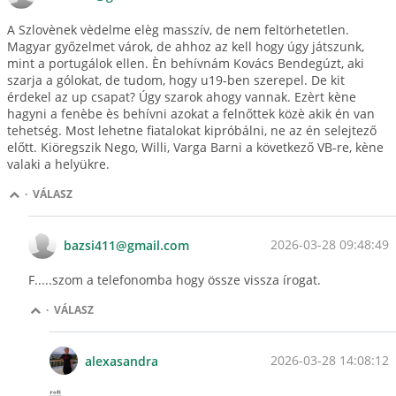
A Szlovènek vèdelme elèg masszív, de nem feltörhetetlen.
Magyar győzelmet várok, de ahhoz az kell hogy úgy játszunk,
mint a portugálok ellen. Èn behívnám Kovács Bendegúzt, aki
szarja a gólokat, de tudom, hogy u19-ben szerepel. De kit
érdekel az up csapat? Úgy szarok ahogy vannak. Ezèrt kène
hagyni a fenèbe ès behívni azokat a felnőttek közè akik én van
tehetség. Most lehetne fiatalokat kipróbálni, ne az én selejtező
előtt. Kiöregszik Nego, Willi, Varga Barni a következő VB-re, kène
valaki a helyükre.
·
VÁLASZ
2026-03-28 09:48:49
bazsi411@gmail.com
F.....szom a telefonomba hogy össze vissza írogat.
·
VÁLASZ
2026-03-28 14:08:12
alexasandra
🤣