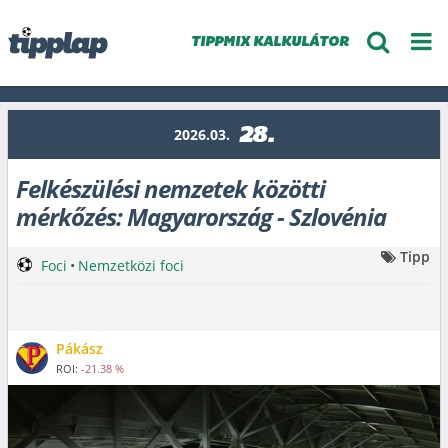
TIPPMIX KALKULÁTOR
28.
2026.03.
Felkészülési nemzetek közötti
mérkőzés: Magyarország - Szlovénia
Tipp
Foci
•
Nemzetközi foci
Pákász
ROI:
-21.38 %