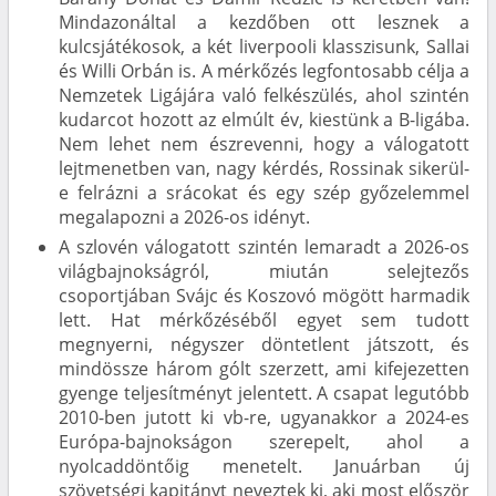
Mindazonáltal a kezdőben ott lesznek a
kulcsjátékosok, a két liverpooli klasszisunk, Sallai
és Willi Orbán is. A mérkőzés legfontosabb célja a
Nemzetek Ligájára való felkészülés, ahol szintén
kudarcot hozott az elmúlt év, kiestünk a B-ligába.
Nem lehet nem észrevenni, hogy a válogatott
lejtmenetben van, nagy kérdés, Rossinak sikerül-
e felrázni a srácokat és egy szép győzelemmel
megalapozni a 2026-os idényt.
A szlovén válogatott szintén lemaradt a 2026-os
világbajnokságról, miután selejtezős
csoportjában Svájc és Koszovó mögött harmadik
lett. Hat mérkőzéséből egyet sem tudott
megnyerni, négyszer döntetlent játszott, és
mindössze három gólt szerzett, ami kifejezetten
gyenge teljesítményt jelentett. A csapat legutóbb
2010-ben jutott ki vb-re, ugyanakkor a 2024-es
Európa-bajnokságon szerepelt, ahol a
nyolcaddöntőig menetelt. Januárban új
szövetségi kapitányt neveztek ki, aki most először