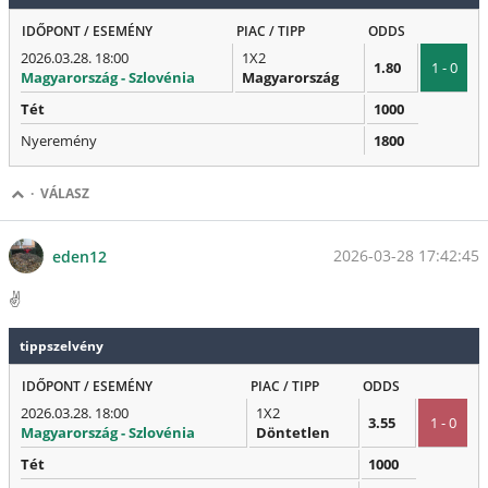
IDŐPONT / ESEMÉNY
PIAC / TIPP
ODDS
2026.03.28. 18:00
1X2
1.80
1 - 0
Magyarország - Szlovénia
Magyarország
Tét
1000
Nyeremény
1800
·
VÁLASZ
2026-03-28 17:42:45
eden12
✌️
tippszelvény
IDŐPONT / ESEMÉNY
PIAC / TIPP
ODDS
2026.03.28. 18:00
1X2
3.55
1 - 0
Magyarország - Szlovénia
Döntetlen
Tét
1000