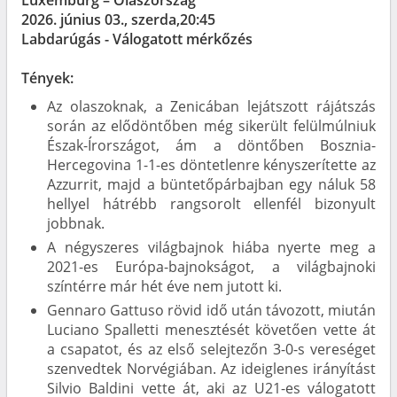
2026. június 03., szerda,20:45
Labdarúgás - Válogatott mérkőzés
Tények:
Az olaszoknak, a Zenicában lejátszott rájátszás
során az elődöntőben még sikerült felülmúlniuk
Észak-Írországot, ám a döntőben Bosznia-
Hercegovina 1-1-es döntetlenre kényszerítette az
Azzurrit, majd a büntetőpárbajban egy náluk 58
hellyel hátrébb rangsorolt ellenfél bizonyult
jobbnak.
A négyszeres világbajnok hiába nyerte meg a
2021-es Európa-bajnokságot, a világbajnoki
színtérre már hét éve nem jutott ki.
Gennaro Gattuso rövid idő után távozott, miután
Luciano Spalletti menesztését követően vette át
a csapatot, és az első selejtezőn 3-0-s vereséget
szenvedtek Norvégiában. Az ideiglenes irányítást
Silvio Baldini vette át, aki az U21-es válogatott