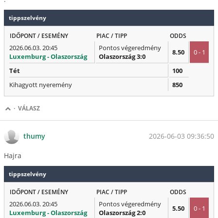
tippszelvény
IDŐPONT / ESEMÉNY
PIAC / TIPP
ODDS
2026.06.03. 20:45
Pontos végeredmény
8.50
0 - 1
Luxemburg - Olaszország
Olaszország 3:0
Tét
100
Kihagyott nyeremény
850
·
VÁLASZ
2026-06-03 09:36:50
thumy
Hajra
tippszelvény
IDŐPONT / ESEMÉNY
PIAC / TIPP
ODDS
2026.06.03. 20:45
Pontos végeredmény
5.50
0 - 1
Luxemburg - Olaszország
Olaszország 2:0