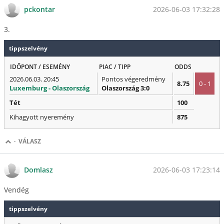
2026-06-03 17:32:28
pckontar
3.
tippszelvény
IDŐPONT / ESEMÉNY
PIAC / TIPP
ODDS
2026.06.03. 20:45
Pontos végeredmény
8.75
0 - 1
Luxemburg - Olaszország
Olaszország 3:0
Tét
100
Kihagyott nyeremény
875
·
VÁLASZ
2026-06-03 17:23:14
Domlasz
Vendég
tippszelvény