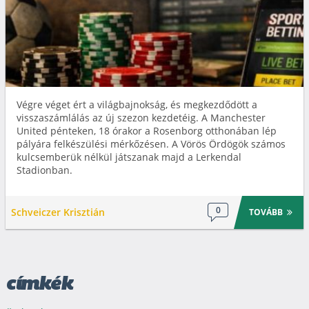
Végre véget ért a világbajnokság, és megkezdődött a
visszaszámlálás az új szezon kezdetéig. A Manchester
United pénteken, 18 órakor a Rosenborg otthonában lép
pályára felkészülési mérkőzésen. A Vörös Ördögök számos
kulcsemberük nélkül játszanak majd a Lerkendal
Stadionban.
0
Schveiczer Krisztián
TOVÁBB
címkék