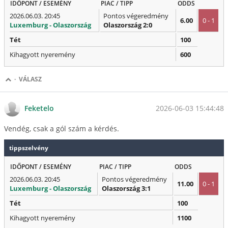
IDŐPONT / ESEMÉNY
PIAC / TIPP
ODDS
2026.06.03. 20:45
Pontos végeredmény
6.00
0 - 1
Luxemburg - Olaszország
Olaszország 2:0
Tét
100
Kihagyott nyeremény
600
·
VÁLASZ
2026-06-03 15:44:48
Feketelo
Vendég, csak a gól szám a kérdés.
tippszelvény
IDŐPONT / ESEMÉNY
PIAC / TIPP
ODDS
2026.06.03. 20:45
Pontos végeredmény
11.00
0 - 1
Luxemburg - Olaszország
Olaszország 3:1
Tét
100
Kihagyott nyeremény
1100