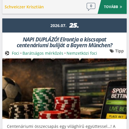
0
Schveiczer Krisztián
TOVÁBB
25.
2026.07.
NAPI DUPLÁZÓ! Elrontja a kiscsapat
centenáriumi buliját a Bayern München?
Tipp
Foci
•
Barátságos mérkőzés
•
Nemzetközi foci
Centenáriumi összecsapás egy világhírű együttessel…! A