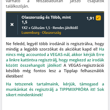
várható a felszabadultan játszó csapatok
találkozóján.
Ne feledd, legyél több irodánál is regisztrálva, hogy
mindig a legjobb szorzókat és akciókat kapd el!
Ha
nincs még accountod a VEGAS-nál, akkor kérjük Erre
a linkre kattintva regisztrálj, hogy megkezd az irodák
között összehangolt játékot!
A VEGAS-regisztráció
később még fontos lesz a Tipplap felhasználók
életében!
Ha tetszenek tartalmaink, kérjük, támogasd a
munkánkat és regisztrálj a TIPPMIXPRÓRA itt! Sok
sikert mindenkinek!