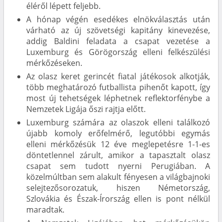
éléről lépett feljebb.
A hónap végén esedékes elnökválasztás után
várható az új szövetségi kapitány kinevezése,
addig Baldini feladata a csapat vezetése a
Luxemburg és Görögország elleni felkészülési
mérkőzéseken.
Az olasz keret gerincét fiatal játékosok alkotják,
több meghatározó futballista pihenőt kapott, így
most új tehetségek léphetnek reflektorfénybe a
Nemzetek Ligája őszi rajtja előtt.
Luxemburg számára az olaszok elleni találkozó
újabb komoly erőfelmérő, legutóbbi egymás
elleni mérkőzésük 12 éve meglepetésre 1-1-es
döntetlennel zárult, amikor a tapasztalt olasz
csapat sem tudott nyerni Perugiában. A
közelmúltban sem alakult fényesen a világbajnoki
selejtezősorozatuk, hiszen Németország,
Szlovákia és Észak-Írország ellen is pont nélkül
maradtak.