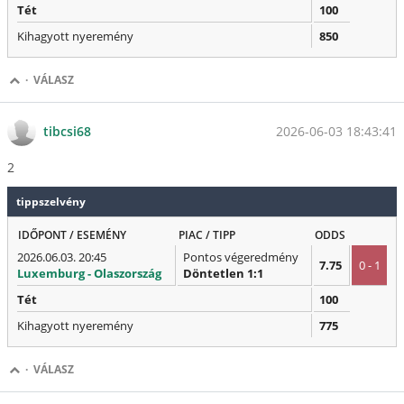
Tét
100
Kihagyott nyeremény
850
·
VÁLASZ
2026-06-03 18:43:41
tibcsi68
2
tippszelvény
IDŐPONT / ESEMÉNY
PIAC / TIPP
ODDS
2026.06.03. 20:45
Pontos végeredmény
7.75
0 - 1
Luxemburg - Olaszország
Döntetlen 1:1
Tét
100
Kihagyott nyeremény
775
·
VÁLASZ