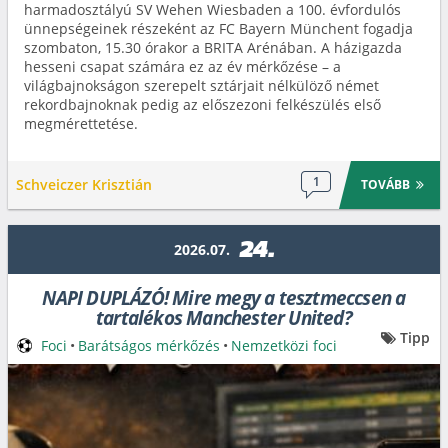
harmadosztályú SV Wehen Wiesbaden a 100. évfordulós
ünnepségeinek részeként az FC Bayern Münchent fogadja
szombaton, 15.30 órakor a BRITA Arénában. A házigazda
hesseni csapat számára ez az év mérkőzése – a
világbajnokságon szerepelt sztárjait nélkülöző német
rekordbajnoknak pedig az előszezoni felkészülés első
megmérettetése.
1
Schveiczer Krisztián
TOVÁBB
24.
2026.07.
NAPI DUPLÁZÓ! Mire megy a tesztmeccsen a
tartalékos Manchester United?
Tipp
Foci
•
Barátságos mérkőzés
•
Nemzetközi foci