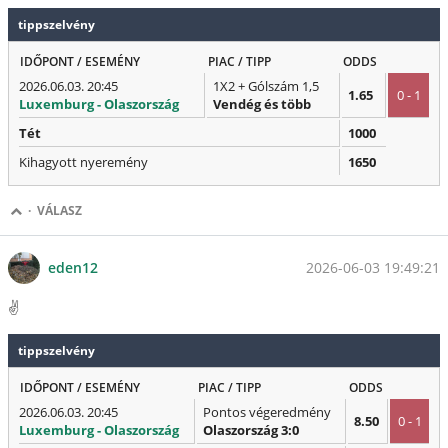
tippszelvény
IDŐPONT / ESEMÉNY
PIAC / TIPP
ODDS
2026.06.03. 20:45
1X2 + Gólszám 1,5
1.65
0 - 1
Luxemburg - Olaszország
Vendég és több
Tét
1000
Kihagyott nyeremény
1650
·
VÁLASZ
2026-06-03 19:49:21
eden12
✌️
tippszelvény
IDŐPONT / ESEMÉNY
PIAC / TIPP
ODDS
2026.06.03. 20:45
Pontos végeredmény
8.50
0 - 1
Luxemburg - Olaszország
Olaszország 3:0