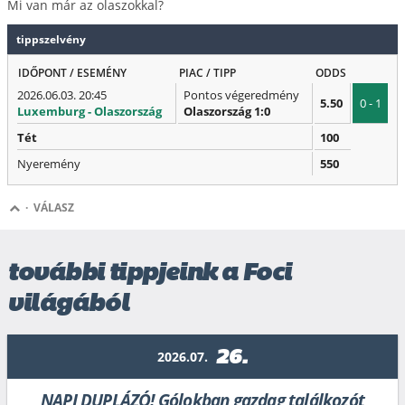
Mi van már az olaszokkal?
tippszelvény
IDŐPONT / ESEMÉNY
PIAC / TIPP
ODDS
2026.06.03. 20:45
Pontos végeredmény
5.50
0 - 1
Luxemburg - Olaszország
Olaszország 1:0
Tét
100
Nyeremény
550
·
VÁLASZ
további tippjeink a Foci
világából
26.
2026.07.
NAPI DUPLÁZÓ! Gólokban gazdag találkozót