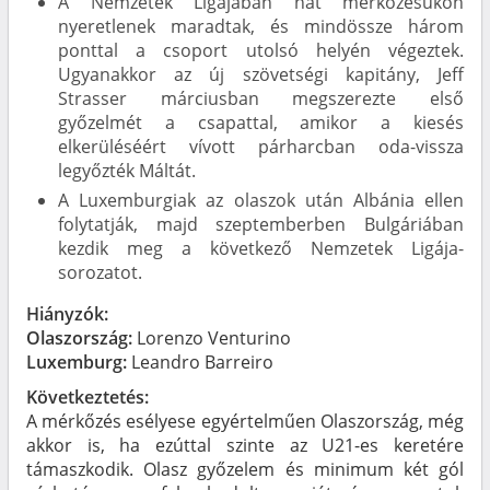
A Nemzetek Ligájában hat mérkőzésükön
nyeretlenek maradtak, és mindössze három
ponttal a csoport utolsó helyén végeztek.
Ugyanakkor az új szövetségi kapitány, Jeff
Strasser márciusban megszerezte első
győzelmét a csapattal, amikor a kiesés
elkerüléséért vívott párharcban oda-vissza
legyőzték Máltát.
A Luxemburgiak az olaszok után Albánia ellen
folytatják, majd szeptemberben Bulgáriában
kezdik meg a következő Nemzetek Ligája-
sorozatot.
Hiányzók:
Olaszország:
Lorenzo Venturino
Luxemburg:
Leandro Barreiro
Következtetés:
A mérkőzés esélyese egyértelműen Olaszország, még
akkor is, ha ezúttal szinte az U21-es keretére
támaszkodik. Olasz győzelem és minimum két gól