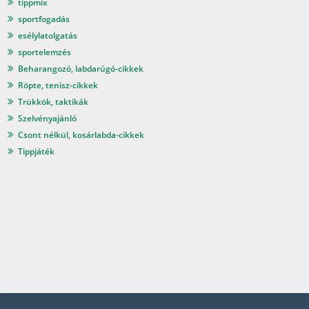
tippmix
sportfogadás
esélylatolgatás
sportelemzés
Beharangozó, labdarúgó-cikkek
Röpte, tenisz-cikkek
Trükkök, taktikák
Szelvényajánló
Csont nélkül, kosárlabda-cikkek
Tippjáték