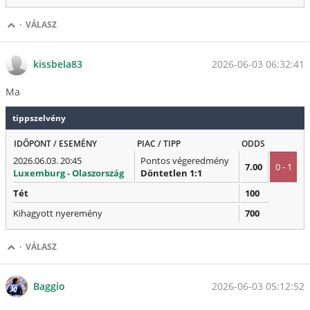
·
VÁLASZ
2026-06-03 06:32:41
kissbela83
Ma
tippszelvény
IDŐPONT / ESEMÉNY
PIAC / TIPP
ODDS
2026.06.03. 20:45
Pontos végeredmény
7.00
0 - 1
Luxemburg - Olaszország
Döntetlen 1:1
Tét
100
Kihagyott nyeremény
700
·
VÁLASZ
2026-06-03 05:12:52
Baggio