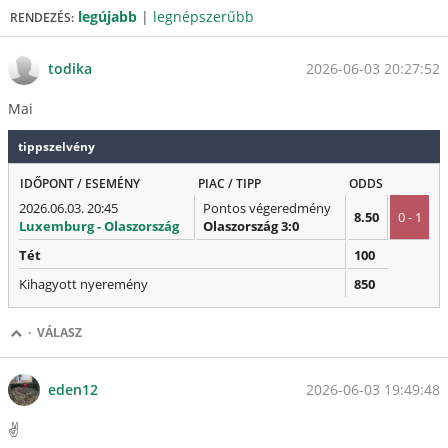
legújabb
|
legnépszerűbb
RENDEZÉS:
2026-06-03 20:27:52
todika
Mai
tippszelvény
IDŐPONT / ESEMÉNY
PIAC / TIPP
ODDS
2026.06.03. 20:45
Pontos végeredmény
8.50
0 - 1
Luxemburg - Olaszország
Olaszország 3:0
Tét
100
Kihagyott nyeremény
850
·
VÁLASZ
2026-06-03 19:49:48
eden12
✌️