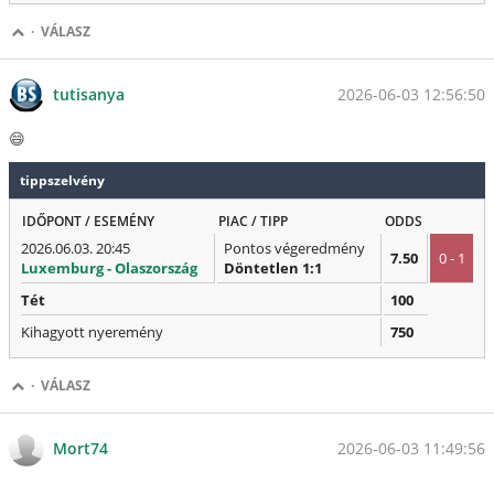
·
VÁLASZ
2026-06-03 12:56:50
tutisanya
😄
tippszelvény
IDŐPONT / ESEMÉNY
PIAC / TIPP
ODDS
2026.06.03. 20:45
Pontos végeredmény
7.50
0 - 1
Luxemburg - Olaszország
Döntetlen 1:1
Tét
100
Kihagyott nyeremény
750
·
VÁLASZ
2026-06-03 11:49:56
Mort74
.