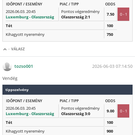
IDŐPONT / ESEMÉNY
PIAC / TIPP
ODDS
2026.06.03. 20:45
Pontos végeredmény
7.50
0 - 1
Luxemburg - Olaszország
Olaszország 2:1
Tét
100
Kihagyott nyeremény
750
·
VÁLASZ
2026-06-03 07:14:50
tozso001
Vendég
tippszelvény
IDŐPONT / ESEMÉNY
PIAC / TIPP
ODDS
2026.06.03. 20:45
Pontos végeredmény
9.00
0 - 1
Luxemburg - Olaszország
Olaszország 3:0
Tét
100
Kihagyott nyeremény
900