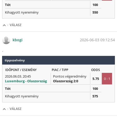
Tét
100
Kihagyott nyeremény
550
·
VÁLASZ
2026-06-03 09:12:54
kbogi
.
tippszelvény
IDŐPONT / ESEMÉNY
PIAC / TIPP
ODDS
2026.06.03. 20:45
Pontos végeredmény
5.75
0 - 1
Luxemburg - Olaszország
Olaszország 2:0
Tét
100
Kihagyott nyeremény
575
·
VÁLASZ