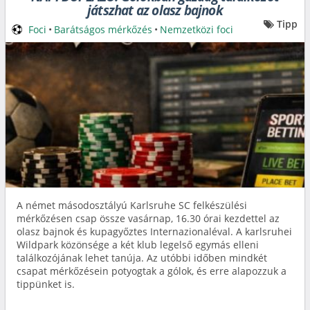
játszhat az olasz bajnok
Tipp
Foci
•
Barátságos mérkőzés
•
Nemzetközi foci
A német másodosztályú Karlsruhe SC felkészülési
mérkőzésen csap össze vasárnap, 16.30 órai kezdettel az
olasz bajnok és kupagyőztes Internazionaléval. A karlsruhei
Wildpark közönsége a két klub legelső egymás elleni
találkozójának lehet tanúja. Az utóbbi időben mindkét
csapat mérkőzésein potyogtak a gólok, és erre alapozzuk a
tippünket is.