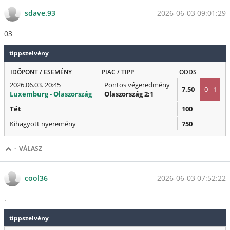
2026-06-03 09:01:29
sdave.93
03
tippszelvény
IDŐPONT / ESEMÉNY
PIAC / TIPP
ODDS
2026.06.03. 20:45
Pontos végeredmény
7.50
0 - 1
Luxemburg - Olaszország
Olaszország 2:1
Tét
100
Kihagyott nyeremény
750
·
VÁLASZ
2026-06-03 07:52:22
cool36
.
tippszelvény