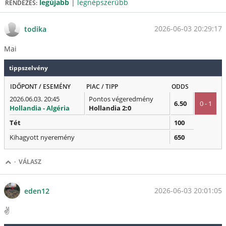
legújabb
|
legnépszerűbb
RENDEZÉS:
2026-06-03 20:29:17
todika
Mai
tippszelvény
IDŐPONT / ESEMÉNY
PIAC / TIPP
ODDS
2026.06.03. 20:45
Pontos végeredmény
6.50
0 - 1
Hollandia - Algéria
Hollandia 2:0
Tét
100
Kihagyott nyeremény
650
·
VÁLASZ
2026-06-03 20:01:05
eden12
✌️