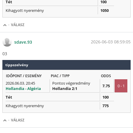
Tét
100
Kihagyott nyeremény
1050
·
VÁLASZ
2026-06-03 08:59:05
sdave.93
03
tippszelvény
IDŐPONT / ESEMÉNY
PIAC / TIPP
ODDS
2026.06.03. 20:45
Pontos végeredmény
7.75
0 - 1
Hollandia - Algéria
Hollandia 2:1
Tét
100
Kihagyott nyeremény
775
·
VÁLASZ