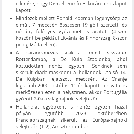
ellenére, hogy Denzel Dumfries korán piros lapot
kapott.
Mindezek mellett Ronald Koeman legénysége az
elmúlt 7 meccsén összesen 19 gólt szerzett, és
néhány fölényes győzelmet is aratott (4-szer
köszönt be például Litvánia és Finnország, 8-szor
pedig Málta ellen).
A narancsmezes alakulat most visszatér
Rotterdamba, a De Kuip Stadionba, ahol
köztudottan nehéz legyőzni. Senkinek sem
sikerült diadalmaskodni a hollandok utolsó 14,
De Kuipban lejátszott meccsén. Az Oranje
legutóbb 2000. október 11-én kapott ki hivatalos
mérkőzésen ezen a helyszínen, akkor Portugália
győzött 2-0-ra világbajnoki selejtezőn.
Hollandiát egyébként is nehéz legyőzni hazai
pályán, legutóbb 2023 októberében
Franciaországnak sikerült ez Európa-bajnoki
selejtezőn (1-2), Amszterdamban.