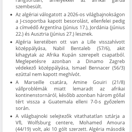
rangsorban, amelyekkel az afrikai gárda
szembesült.
Az algériai válogatott a 2026-os világbajnokságon
a J-csoportba kapott besorolást, ellenfelei pedig
a címvédő Argentína (június 17.), Jordánia (június
22.) és Ausztria (június 27.) lesznek.
Algéria keretében ott van a Lille visszahívott
középpályása, Nabil Bentaleb (57/6), akit
kihagytak az Afrika Kupán szerepelt csapatból.
Meglepetésre azonban a Dinamo Zagreb
védekező középpályása, Ismael Bennacer (56/3)
ezúttal nem kapott meghívót.
A Marseille csatára, Amine Gouiri (21/8)
vállproblémák miatt lemaradt az afrikai
kontinenstornáról, később azonban három góllal
tért vissza a Guatemala elleni 7-0-s győzelem
során.
A világbajnoki selejtezők vitathatatlan sztárja a
VfL Wolfsburg centere, Mohamed Amoura
(44/19) volt, aki 10 gólt szerzett. Algéria második