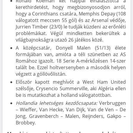
Ronald Koeman két nappal elhalasztotta a
kerethirdetést, hogy megbizonyosodjon arról,
hogy a Corinthians csatára, Memphis Depay (108
válogatott meccsen 55 gól) és az Arsenal védője,
Jurrien Timber (23/0) le tudják küzdeni az erőnléti
problémáikat. Végül mindketten bekerültek a
világbajnokságra utazó 26 játékos közé.
A középcsatár, Donyell Malen (51/13) élete
formájában van, amióta a téli szünetben az AS
Romához igazolt. 18 Serie A-mérkőzésen 14-szer
talált be. Ezzel holtversenyben a második helyen
végzett a góllövőlistán.
Először kapott meghívót a West Ham United
szélsője, Crysencio Summerville, aki Algéria ellen
be is mutatkozhat a holland válogatottban.
Hollandia lehetséges kezdőcsapata:
Verbruggen
– Wieffer, Van Hecke, Van Dijk, Van de Ven – De
Jong, Gravenberch – Malen, Reijnders, Gakpo –
Brobbey.