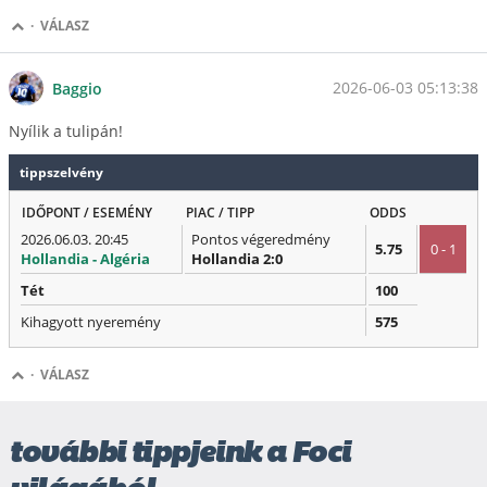
·
VÁLASZ
2026-06-03 05:13:38
Baggio
Nyílik a tulipán!
tippszelvény
IDŐPONT / ESEMÉNY
PIAC / TIPP
ODDS
2026.06.03. 20:45
Pontos végeredmény
5.75
0 - 1
Hollandia - Algéria
Hollandia 2:0
Tét
100
Kihagyott nyeremény
575
·
VÁLASZ
további tippjeink a Foci