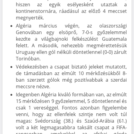
hiszen az egyik esélyesként utaztak a
kontinenstornára, ráadásul az előző 4 meccset
megnyerték.
Algéria március végén, az olaszországi
Genovában egy elsöprő, 7-0-s győzelemmel
kezdte a világbajnoki felkészülést Guatemala
felett. A második, nehezebb megmérettetésük
Uruguay ellen gól nélküli döntetlennel (0-0) zárult
Torinóban.
Védekezésben a csapat biztató jeleket mutatott,
de támadásban az elmúlt 10 mérkőzésükből 8-
ban szerzett gólok még pozitívabbak a szerdai
meccsre nézve.
Idegenben Algéria kiváló formában van, az elmúlt
15 mérkőzésen 9 győzelemmel, 5 döntetlennel és
csak 1 vereséggel. Fontos azonban figyelembe
venni, hogy az ellenfelek szintje nem volt túl
magas: Svédország (38.) és Szaúd-Arábia (61.)
volt a két legmagasabbra taksált ​​csapat a FIFA-