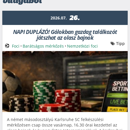
világából
26.
2026.07.
NAPI DUPLÁZÓ! Gólokban gazdag találkozót
játszhat az olasz bajnok
Tipp
Foci
•
Barátságos mérkőzés
•
Nemzetközi foci
A német másodosztályú Karlsruhe SC felkészülési
mérkőzésen csap össze vasárnap, 16.30 órai kezdettel az