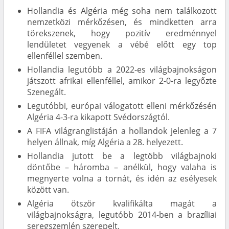
Hollandia és Algéria még soha nem találkozott
nemzetközi mérkőzésen, és mindketten arra
törekszenek, hogy pozitív eredménnyel
lendületet vegyenek a vébé előtt egy top
ellenféllel szemben.
Hollandia legutóbb a 2022-es világbajnokságon
játszott afrikai ellenféllel, amikor 2-0-ra legyőzte
Szenegált.
Legutóbbi, európai válogatott elleni mérkőzésén
Algéria 4-3-ra kikapott Svédországtól.
A FIFA világranglistáján a hollandok jelenleg a 7
helyen állnak, míg Algéria a 28. helyezett.
Hollandia jutott be a legtöbb világbajnoki
döntőbe – háromba – anélkül, hogy valaha is
megnyerte volna a tornát, és idén az esélyesek
között van.
Algéria ötször kvalifikálta magát a
világbajnokságra, legutóbb 2014-ben a brazíliai
seregszemlén szerepelt.