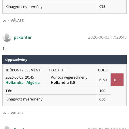
Kihagyott nyeremény
975
·
VÁLASZ
2026-06-03 17:29:48
pckontar
1.
tippszelvény
IDŐPONT / ESEMÉNY
PIAC / TIPP
ODDS
2026.06.03. 20:45
Pontos végeredmény
6.50
0 - 1
Hollandia - Algéria
Hollandia 3:0
Tét
100
Kihagyott nyeremény
650
·
VÁLASZ