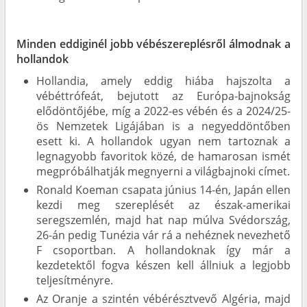
Minden eddiginél jobb vébészereplésről álmodnak a
hollandok
Hollandia, amely eddig hiába hajszolta a
vébéttrófeát, bejutott az Európa-bajnokság
elődöntőjébe, míg a 2022-es vébén és a 2024/25-
ös Nemzetek Ligájában is a negyeddöntőben
esett ki. A hollandok ugyan nem tartoznak a
legnagyobb favoritok közé, de hamarosan ismét
megpróbálhatják megnyerni a világbajnoki címet.
Ronald Koeman csapata június 14-én, Japán ellen
kezdi meg szereplését az észak-amerikai
seregszemlén, majd hat nap múlva Svédország,
26-án pedig Tunézia vár rá a nehéznek nevezhető
F csoportban. A hollandoknak így már a
kezdetektől fogva készen kell állniuk a legjobb
teljesítményre.
Az Oranje a szintén vébérésztvevő Algéria, majd