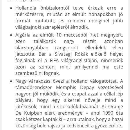
Hollandia önbizalomtól telve érkezik erre a
mérkőzésrre, miután az elmúlt hónapokban jó
formát mutatott, és minden eddiginél jobb
világbajnoki szereplésről álmodik.
Algéria az elmúlt 10 meccséből 7-et megnyert,
ezen találkozók nagy részét azonban
alacsonyabban rangsorolt ellenfelek ellen
játszotta. Bár a Sivatagi Rókák előkelő helyet
foglalnak el a FIFA világranglistáján, nincsenek
azon az szinten, mint amilyennel ma este
szembesülni fognak.
Nagy várakozás övezi a holland válogatottat. A
támadórendszer Memphis Depay vezetésével
nagyon jól működik, és a csapat azzal a céllal lép
pályára, hogy egy sikerrel növelje mind a
játékosok, mind a szurkolók bizalmát. Az Oranje
De Kuipban elért eredményei – ahol 1990 óta
csak kétszer kaptak ki – arra utalnak, hogy a hazai
közönség belehajszolja kedvenceit a győzelembe.