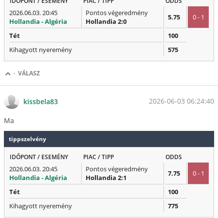
IDŐPONT / ESEMÉNY
PIAC / TIPP
ODDS
2026.06.03. 20:45
Pontos végeredmény
5.75
0 - 1
Hollandia - Algéria
Hollandia 2:0
Tét
100
Kihagyott nyeremény
575
·
VÁLASZ
2026-06-03 06:24:40
kissbela83
Ma
tippszelvény
IDŐPONT / ESEMÉNY
PIAC / TIPP
ODDS
2026.06.03. 20:45
Pontos végeredmény
7.75
0 - 1
Hollandia - Algéria
Hollandia 2:1
Tét
100
Kihagyott nyeremény
775