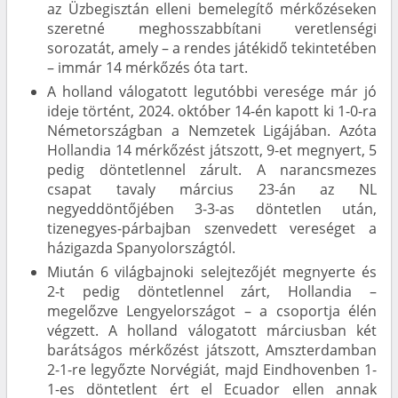
az Üzbegisztán elleni bemelegítő mérkőzéseken
szeretné meghosszabbítani veretlenségi
sorozatát, amely – a rendes játékidő tekintetében
– immár 14 mérkőzés óta tart.
A holland válogatott legutóbbi veresége már jó
ideje történt, 2024. október 14-én kapott ki 1-0-ra
Németországban a Nemzetek Ligájában. Azóta
Hollandia 14 mérkőzést játszott, 9-et megnyert, 5
pedig döntetlennel zárult. A narancsmezes
csapat tavaly március 23-án az NL
negyeddöntőjében 3-3-as döntetlen után,
tizenegyes-párbajban szenvedett vereséget a
házigazda Spanyolországtól.
Miután 6 világbajnoki selejtezőjét megnyerte és
2-t pedig döntetlennel zárt, Hollandia –
megelőzve Lengyelországot – a csoportja élén
végzett. A holland válogatott márciusban két
barátságos mérkőzést játszott, Amszterdamban
2-1-re legyőzte Norvégiát, majd Eindhovenben 1-
1-es döntetlent ért el Ecuador ellen annak