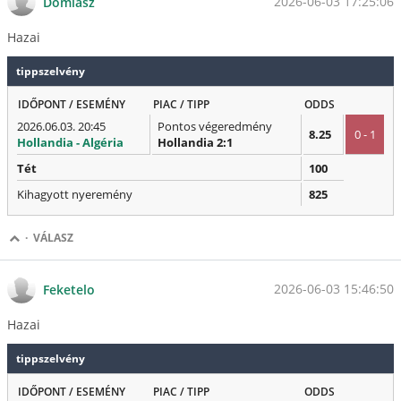
2026-06-03 17:25:06
Domlasz
Hazai
tippszelvény
IDŐPONT / ESEMÉNY
PIAC / TIPP
ODDS
2026.06.03. 20:45
Pontos végeredmény
8.25
0 - 1
Hollandia - Algéria
Hollandia 2:1
Tét
100
Kihagyott nyeremény
825
·
VÁLASZ
2026-06-03 15:46:50
Feketelo
Hazai
tippszelvény
IDŐPONT / ESEMÉNY
PIAC / TIPP
ODDS