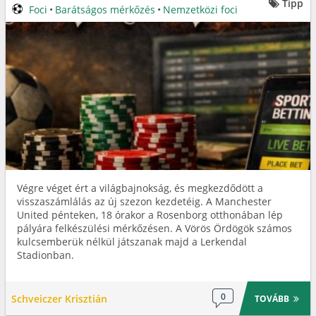
Tipp
Foci
•
Barátságos mérkőzés
•
Nemzetközi foci
Végre véget ért a világbajnokság, és megkezdődött a
visszaszámlálás az új szezon kezdetéig. A Manchester
United pénteken, 18 órakor a Rosenborg otthonában lép
pályára felkészülési mérkőzésen. A Vörös Ördögök számos
kulcsemberük nélkül játszanak majd a Lerkendal
Stadionban.
0
Schveiczer Krisztián
TOVÁBB