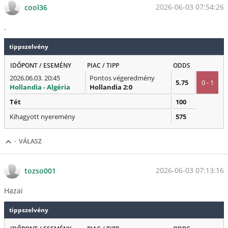
2026-06-03 07:54:26
cool36
.
tippszelvény
IDŐPONT / ESEMÉNY
PIAC / TIPP
ODDS
2026.06.03. 20:45
Pontos végeredmény
5.75
0 - 1
Hollandia - Algéria
Hollandia 2:0
Tét
100
Kihagyott nyeremény
575
·
VÁLASZ
2026-06-03 07:13:16
tozso001
Hazai
tippszelvény