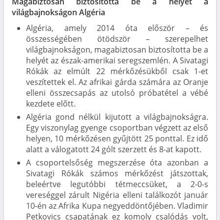
Magabiztosan biztosította be a helyét a
világbajnokságon Algéria
Algéria, amely 2014 óta először – és
összességében ötödször – szerepelhet
világbajnokságon, magabiztosan biztosította be a
helyét az észak-amerikai seregszemlén. A Sivatagi
Rókák az elmúlt 22 mérkőzésükből csak 1-et
veszítettek el. Az afrikai gárda számára az Oranje
elleni összecsapás az utolsó próbatétel a vébé
kezdete előtt.
Algéria gond nélkül kijutott a világbajnokságra.
Egy viszonylag gyenge csoportban végzett az első
helyen, 10 mérkőzésen gyűjtött 25 ponttal. Ez idő
alatt a válogatott 24 gólt szerzett és 8-at kapott.
A csoportelsőség megszerzése óta azonban a
Sivatagi Rókák számos mérkőzést játszottak,
beleértve legutóbbi tétmeccsüket, a 2-0-s
vereséggel zárult Nigéria elleni találkozót január
10-én az Afrika Kupa negyeddöntőjében. Vladimir
Petkovics csapatának ez komoly csalódás volt,