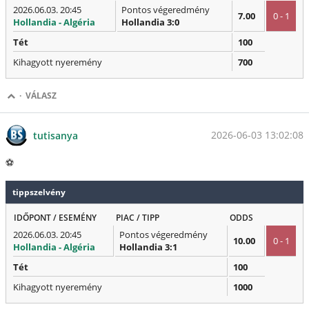
2026.06.03. 20:45
Pontos végeredmény
7.00
0 - 1
Hollandia - Algéria
Hollandia 3:0
Tét
100
Kihagyott nyeremény
700
·
VÁLASZ
2026-06-03 13:02:08
tutisanya
⚽
tippszelvény
IDŐPONT / ESEMÉNY
PIAC / TIPP
ODDS
2026.06.03. 20:45
Pontos végeredmény
10.00
0 - 1
Hollandia - Algéria
Hollandia 3:1
Tét
100
Kihagyott nyeremény
1000