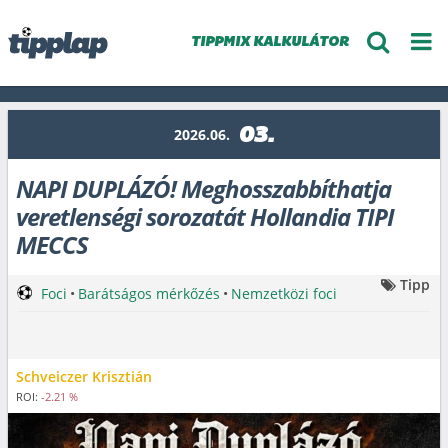
TIPPMIX KALKULÁTOR
03.
2026.06.
NAPI DUPLÁZÓ! Meghosszabbíthatja
veretlenségi sorozatát Hollandia TIPI
MECCS
Tipp
Foci
•
Barátságos mérkőzés
•
Nemzetközi foci
Schveiczer Krisztián
ROI:
-2.21 %