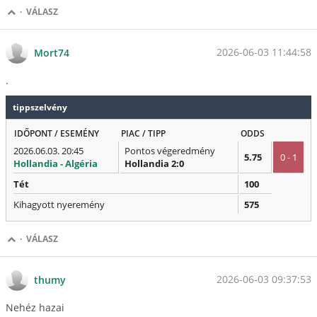
·
VÁLASZ
2026-06-03 11:44:58
Mort74
.
tippszelvény
IDŐPONT / ESEMÉNY
PIAC / TIPP
ODDS
2026.06.03. 20:45
Pontos végeredmény
5.75
0 - 1
Hollandia - Algéria
Hollandia 2:0
Tét
100
Kihagyott nyeremény
575
·
VÁLASZ
2026-06-03 09:37:53
thumy
Nehéz hazai