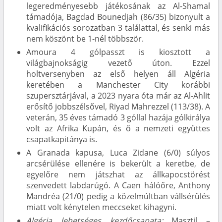
legeredményesebb játékosának az Al-Shamal
támadója, Bagdad Bounedjah (86/35) bizonyult a
kvalifikációs sorozatban 3 találattal, és senki más
nem köszönt be 1-nél többször.
Amoura 4 gólpasszt is kiosztott a
világbajnokságig vezető úton. Ezzel
holtversenyben az első helyen áll Algéria
keretében a Manchester City korábbi
szupersztárjával, a 2023 nyara óta már az Al-Ahlit
erősítő jobbszélsővel, Riyad Mahrezzel (113/38). A
veterán, 35 éves támadó 3 góllal hazája gólkirálya
volt az Afrika Kupán, és ő a nemzeti együttes
csapatkapitánya is.
A Granada kapusa, Luca Zidane (6/0) súlyos
arcsérülése ellenére is bekerült a keretbe, de
egyelőre nem játszhat az állkapocstörést
szenvedett labdarúgó. A Caen hálóőre, Anthony
Mandréa (21/0) pedig a közelmúltban vállsérülés
miatt volt kénytelen meccseket kihagyni.
Algéria lehetséges kezdőcsapata:
Masztil –