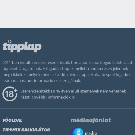
2011-ben indult, rendszeresen frissülő honlapunk sportfogadásokhoz ad
tippeket látogatóinak. A fogadási tippek mellett rendszeresen jelennek
meg cikkeink, melyek mind a kezdő, mind a tapasztaltabb sportfogadók
számára hasznos információkkal szolgálnak.
Szerencsejátékban 18 éven aluli személyek nem vehetnek
részt.
További információk
médiaajánlat
FŐOLDAL
TIPPMIX KALKULÁTOR