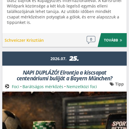
olasz bajnok és kupagyőztes Internazionaléval. A karlsruhei
Wildpark közönsége a két klub legelső egymás elleni
találkozójának lehet tanúja. Az utóbbi időben mindkét
csapat mérkőzésein potyogtak a gólok, és erre alapozzuk a
tippünket is.
0
Schveiczer Krisztián
TOVÁBB
25.
2026.07.
NAPI DUPLÁZÓ! Elrontja a kiscsapat
centenáriumi buliját a Bayern München?
Tipp
Foci
•
Barátságos mérkőzés
•
Nemzetközi foci