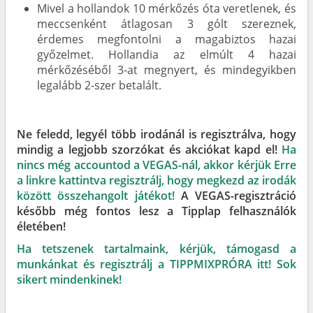
Mivel a hollandok 10 mérkőzés óta veretlenek, és
meccsenként átlagosan 3 gólt szereznek,
érdemes megfontolni a magabiztos hazai
győzelmet. Hollandia az elmúlt 4 hazai
mérkőzéséből 3-at megnyert, és mindegyikben
legalább 2-szer betalált.
Ne feledd, legyél több irodánál is regisztrálva, hogy
mindig a legjobb szorzókat és akciókat kapd el!
Ha
nincs még accountod a VEGAS-nál, akkor kérjük Erre
a linkre kattintva regisztrálj, hogy megkezd az irodák
között összehangolt játékot!
A VEGAS-regisztráció
később még fontos lesz a Tipplap felhasználók
életében!
Ha tetszenek tartalmaink, kérjük, támogasd a
munkánkat és regisztrálj a TIPPMIXPRÓRA itt! Sok
sikert mindenkinek!