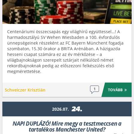
Centenáriumi összecsapás egy világhírű együttessel…! A
harmadosztályú SV Wehen Wiesbaden a 100. évfordulós
ünnepségeinek részeként az FC Bayern Münchent fogadja
szombaton, 15.30 órakor a BRITA Arénában. A házigazda
hesseni csapat számára ez az év mérkőzése – a
világbajnokságon szerepelt sztárjait nélkülöző német
rekordbajnoknak pedig az előszezoni felkészülés első
megmérettetése.
1
Schveiczer Krisztián
TOVÁBB
24.
2026.07.
NAPI DUPLÁZÓ! Mire megy a tesztmeccsen a
tartalékos Manchester United?