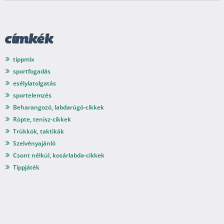
címkék
tippmix
sportfogadás
esélylatolgatás
sportelemzés
Beharangozó, labdarúgó-cikkek
Röpte, tenisz-cikkek
Trükkök, taktikák
Szelvényajánló
Csont nélkül, kosárlabda-cikkek
Tippjáték