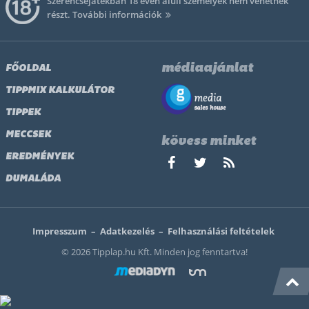
Szerencsejátékban 18 éven aluli személyek nem vehetnek
részt.
További információk
médiaajánlat
FŐOLDAL
TIPPMIX KALKULÁTOR
TIPPEK
MECCSEK
kövess minket
EREDMÉNYEK
DUMALÁDA
Impresszum
–
Adatkezelés
–
Felhasználási feltételek
© 2026 Tipplap.hu Kft. Minden jog fenntartva!