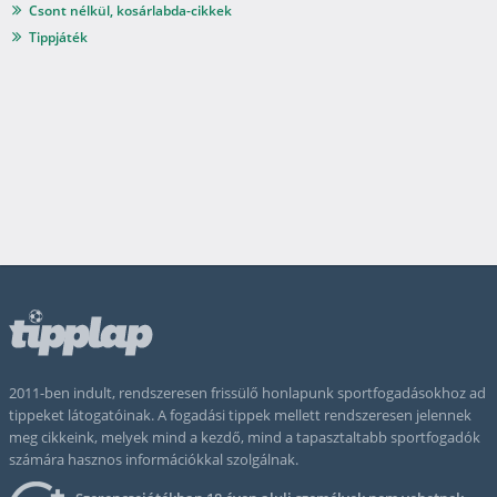
Csont nélkül, kosárlabda-cikkek
Tippjáték
2011-ben indult, rendszeresen frissülő honlapunk sportfogadásokhoz ad
tippeket látogatóinak. A fogadási tippek mellett rendszeresen jelennek
meg cikkeink, melyek mind a kezdő, mind a tapasztaltabb sportfogadók
számára hasznos információkkal szolgálnak.