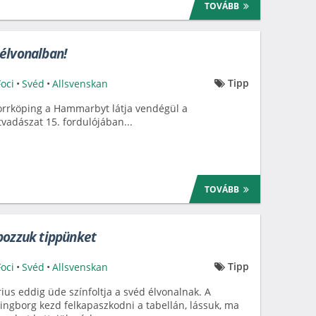
TOVÁBB
élvonalban!
Tipp
Foci
•
Svéd
•
Allsvenskan
rrköping a Hammarbyt látja vendégül a
vadászat 15. fordulójában...
TOVÁBB
pozzuk tippünket
Tipp
Foci
•
Svéd
•
Allsvenskan
rius eddig üde színfoltja a svéd élvonalnak. A
ingborg kezd felkapaszkodni a tabellán, lássuk, ma