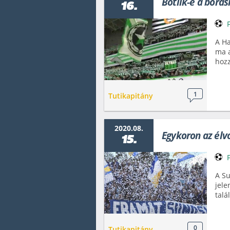
Botlik-e a boras
16.
A Ha
ma a
hozz
1
Tutikapitány
2020.08.
Egykoron az élv
15.
A Su
jele
talá
0
Tutikapitány