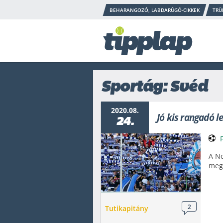
BEHARANGOZÓ, LABDARÚGÓ-CIKKEK
TRÜ
Sportág: Svéd
2020.08.
Jó kis rangadó le
24.
A No
megé
2
Tutikapitány