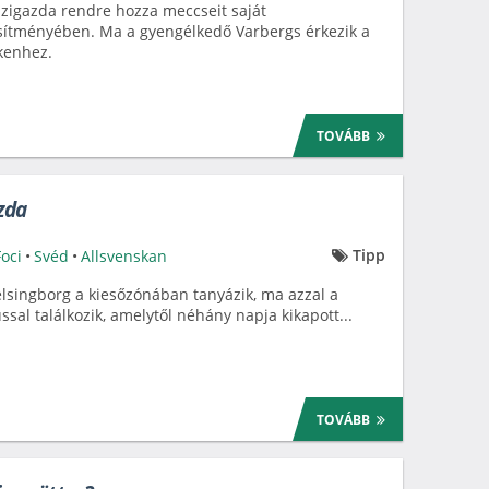
zigazda rendre hozza meccseit saját
sítményében. Ma a gyengélkedő Varbergs érkezik a
kenhez.
TOVÁBB
zda
Tipp
Foci
•
Svéd
•
Allsvenskan
lsingborg a kiesőzónában tanyázik, ma azzal a
ussal találkozik, amelytől néhány napja kikapott...
TOVÁBB