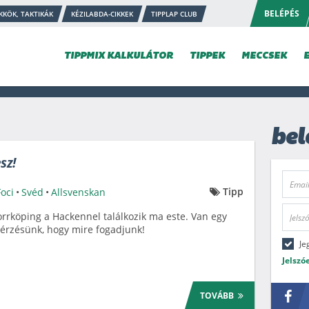
BELÉPÉS
KKÖK, TAKTIKÁK
KÉZILABDA-CIKKEK
TIPPLAP CLUB
TIPPMIX KALKULÁTOR
TIPPEK
MECCSEK
bel
sz!
Tipp
Foci
•
Svéd
•
Allsvenskan
rrköping a Hackennel találkozik ma este. Van egy
rzésünk, hogy mire fogadjunk!
Je
Jelszó
TOVÁBB