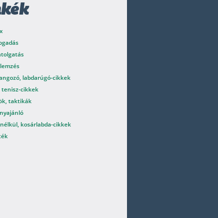
mkék
x
fogadás
atolgatás
elemzés
angozó, labdarúgó-cikkek
 tenisz-cikkek
k, taktikák
nyajánló
nélkül, kosárlabda-cikkek
ték