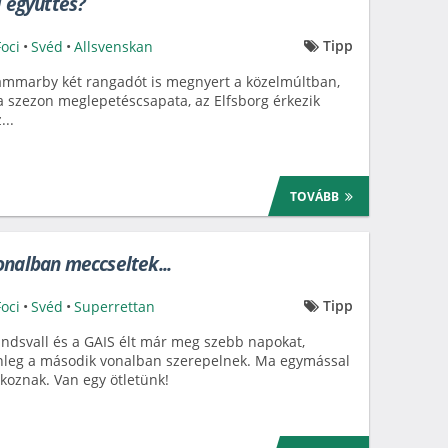
i együttes?
Tipp
Foci
•
Svéd
•
Allsvenskan
mmarby két rangadót is megnyert a közelmúltban,
 szezon meglepetéscsapata, az Elfsborg érkezik
...
TOVÁBB
onalban meccseltek...
Tipp
Foci
•
Svéd
•
Superrettan
ndsvall és a GAIS élt már meg szebb napokat,
nleg a második vonalban szerepelnek. Ma egymással
lkoznak. Van egy ötletünk!