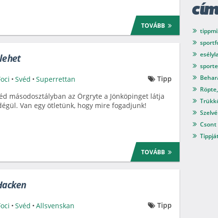
cí
TOVÁBB
tippmi
sport
esélyl
 lehet
sport
Behar
Tipp
Foci
•
Svéd
•
Superrettan
Röpte,
éd másodosztályban az Örgryte a Jönköpinget látja
Trükkö
égül. Van egy ötletünk, hogy mire fogadjunk!
Szelvé
Csont 
Tippjá
TOVÁBB
 Hacken
Tipp
Foci
•
Svéd
•
Allsvenskan