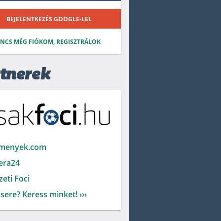
BEJELENTKEZÉS GOOGLE-LEL
INCS MÉG FIÓKOM, REGISZTRÁLOK
tnerek
menyek.com
era24
eti Foci
sere? Keress minket! ›››