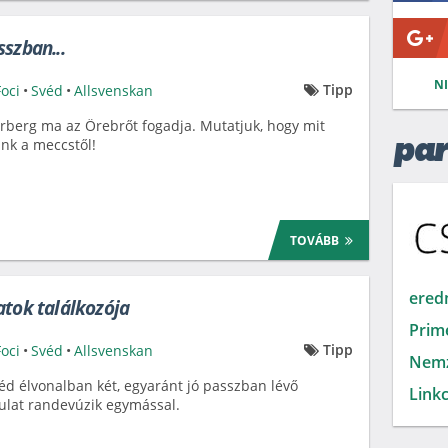
szban...
N
Tipp
Foci
•
Svéd
•
Allsvenskan
rberg ma az Örebrőt fogadja. Mutatjuk, hogy mit
nk a meccstől!
par
TOVÁBB
ered
atok találkozója
Prim
Tipp
Foci
•
Svéd
•
Allsvenskan
Nemz
éd élvonalban két, egyaránt jó passzban lévő
Linkc
ulat randevúzik egymással.