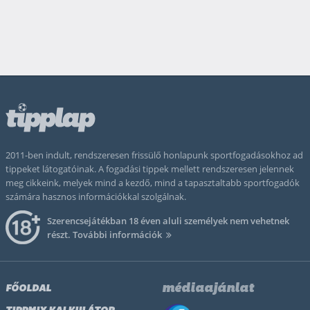
2011-ben indult, rendszeresen frissülő honlapunk sportfogadásokhoz ad
tippeket látogatóinak. A fogadási tippek mellett rendszeresen jelennek
meg cikkeink, melyek mind a kezdő, mind a tapasztaltabb sportfogadók
számára hasznos információkkal szolgálnak.
Szerencsejátékban 18 éven aluli személyek nem vehetnek
részt.
További információk
médiaajánlat
FŐOLDAL