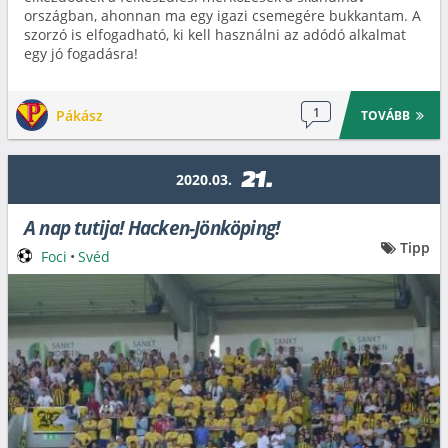
országban, ahonnan ma egy igazi csemegére bukkantam. A
szorzó is elfogadható, ki kell használni az adódó alkalmat
egy jó fogadásra!
1
Pákász
TOVÁBB
21.
2020.03.
A nap tutija! Hacken-Jönköping!
Tipp
Foci
•
Svéd