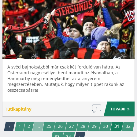
A svéd bajnokságból már csak két forduló van hátra. Az
Östersund nagy eséllyel bent maradt az élvonalban, a
Hammarby még reménykedhet az aranyérem
megszerzésében. Mutatjuk, hogy milyen tippet rakunk az
összecsapásra!
1
Tutikapitány
TOVÁBB
‹
1
2
...
25
26
27
28
29
30
31
32
33
34
›