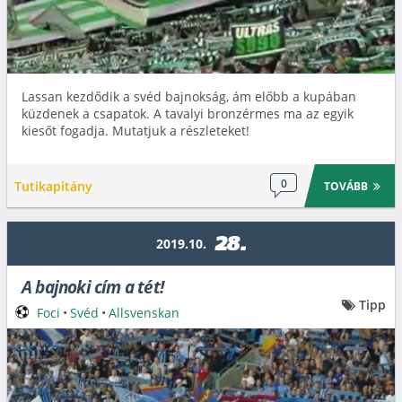
Lassan kezdődik a svéd bajnokság, ám előbb a kupában
küzdenek a csapatok. A tavalyi bronzérmes ma az egyik
kiesőt fogadja. Mutatjuk a részleteket!
0
Tutikapitány
TOVÁBB
28.
2019.10.
A bajnoki cím a tét!
Tipp
Foci
•
Svéd
•
Allsvenskan