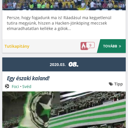
Persze, hogy fogadunk ma is! Ráadásul ma kegyetlenül
tutira megyünk, hiszen a Hacken-Jönköping meccsek
elmaradhatatlan kelléke a gólok...
9
Tutikapitány
TOVÁBB
08.
2020.03.
Egy északi kaland!
Tipp
Foci
•
Svéd