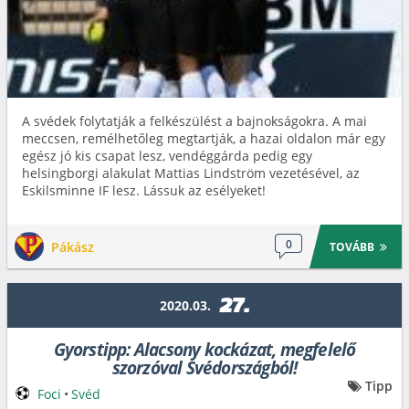
A svédek folytatják a felkészülést a bajnokságokra. A mai
meccsen, remélhetőleg megtartják, a hazai oldalon már egy
egész jó kis csapat lesz, vendéggárda pedig egy
helsingborgi alakulat Mattias Lindström vezetésével, az
Eskilsminne IF lesz. Lássuk az esélyeket!
0
Pákász
TOVÁBB
27.
2020.03.
Gyorstipp: Alacsony kockázat, megfelelő
szorzóval Svédországból!
Tipp
Foci
•
Svéd