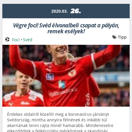
26.
2020.03.
Végre foci! Svéd élvonalbeli csapat a pályán,
remek esélyek!
Tipp
Foci
•
Svéd
Érdekes oldalról közelíti meg a koronavírus-járványt
Svédország, mintha annyira félnének és inkább túl
akarnának lenni rajta minél hamarabb. Mindenesetre
elkezdődtek a felkészülési mérkőzések a skandináv