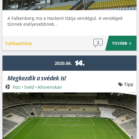
A Falkenberg ma a Hackent tlátja vendégül. A vendégek
tűnnek esélyesebbnek...
2
Tutikapitány
TOVÁBB
14.
2020.06.
Megkezdik a svédek is!
Tipp
Foci
•
Svéd
•
Allsvenskan