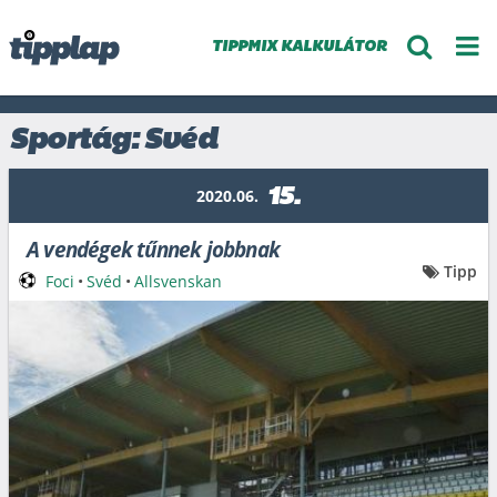
TIPPMIX KALKULÁTOR
Sportág: Svéd
15.
2020.06.
A vendégek tűnnek jobbnak
Tipp
Foci
•
Svéd
•
Allsvenskan