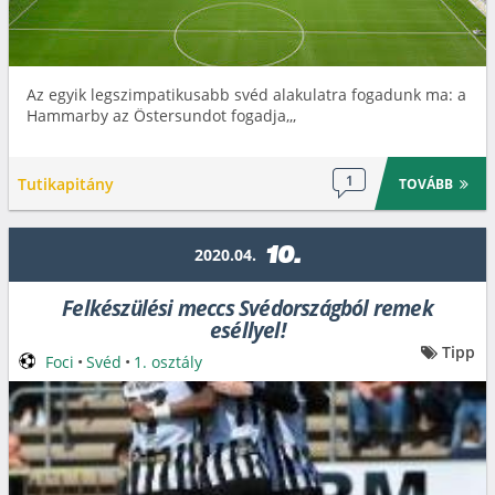
Az egyik legszimpatikusabb svéd alakulatra fogadunk ma: a
Hammarby az Östersundot fogadja,,,
1
Tutikapitány
TOVÁBB
10.
2020.04.
Felkészülési meccs Svédországból remek
eséllyel!
Tipp
Foci
•
Svéd
•
1. osztály