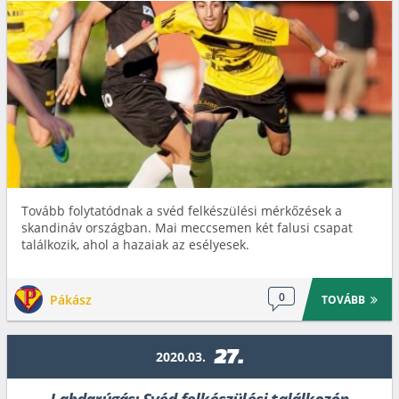
Tovább folytatódnak a svéd felkészülési mérkőzések a
skandináv országban. Mai meccsemen két falusi csapat
találkozik, ahol a hazaiak az esélyesek.
0
Pákász
TOVÁBB
27.
2020.03.