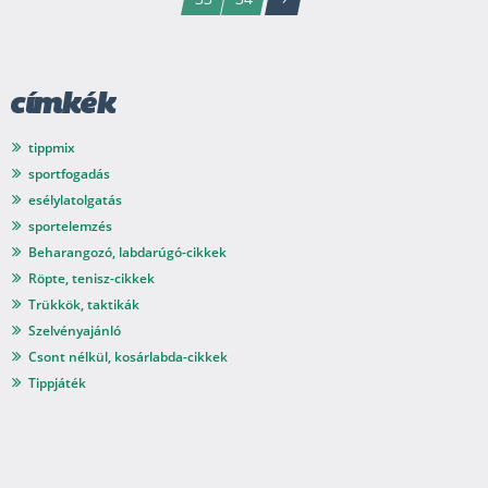
címkék
tippmix
sportfogadás
esélylatolgatás
sportelemzés
Beharangozó, labdarúgó-cikkek
Röpte, tenisz-cikkek
Trükkök, taktikák
Szelvényajánló
Csont nélkül, kosárlabda-cikkek
Tippjáték