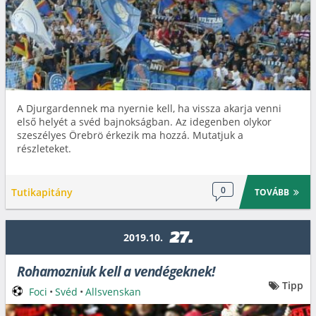
A Djurgardennek ma nyernie kell, ha vissza akarja venni
első helyét a svéd bajnokságban. Az idegenben olykor
szeszélyes Örebrö érkezik ma hozzá. Mutatjuk a
részleteket.
0
Tutikapitány
TOVÁBB
27.
2019.10.
Rohamozniuk kell a vendégeknek!
Tipp
Foci
•
Svéd
•
Allsvenskan