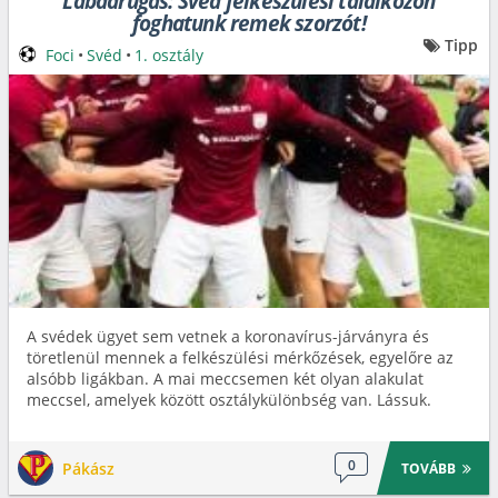
Labdarúgás: Svéd felkészülési találkozón
foghatunk remek szorzót!
Tipp
Foci
•
Svéd
•
1. osztály
A svédek ügyet sem vetnek a koronavírus-járványra és
töretlenül mennek a felkészülési mérkőzések, egyelőre az
alsóbb ligákban. A mai meccsemen két olyan alakulat
meccsel, amelyek között osztálykülönbség van. Lássuk.
0
Pákász
TOVÁBB