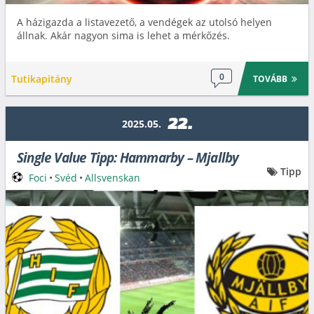
A házigazda a listavezető, a vendégek az utolsó helyen
állnak. Akár nagyon sima is lehet a mérkőzés.
0
Tutikapitány
TOVÁBB
22.
2025.05.
Single Value Tipp: Hammarby – Mjallby
Tipp
Foci
•
Svéd
•
Allsvenskan