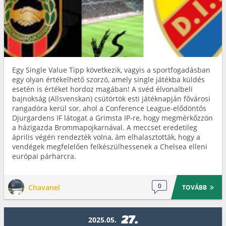
Egy Single Value Tipp következik, vagyis a sportfogadásban
egy olyan értékelhető szorzó, amely single játékba küldés
esetén is értéket hordoz magában! A svéd élvonalbeli
bajnokság (Allsvenskan) csütörtök esti játéknapján fővárosi
rangadóra kerül sor, ahol a Conference League-elődöntős
Djurgardens IF látogat a Grimsta IP-re, hogy megmérkőzzön
a házigazda Brommapojkarnával. A meccset eredetileg
április végén rendezték volna, ám elhalasztották, hogy a
vendégek megfelelően felkészülhessenek a Chelsea elleni
európai párharcra.
0
Chavanel
TOVÁBB
27.
2025.05.