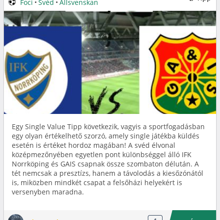
Foci
•
Svéd
•
Allsvenskan
Egy Single Value Tipp következik, vagyis a sportfogadásban
egy olyan értékelhető szorzó, amely single játékba küldés
esetén is értéket hordoz magában! A svéd élvonal
középmezőnyében egyetlen pont különbséggel álló IFK
Norrköping és GAIS csapnak össze szombaton délután. A
tét nemcsak a presztízs, hanem a távolodás a kiesőzónától
is, miközben mindkét csapat a felsőházi helyekért is
versenyben maradna.