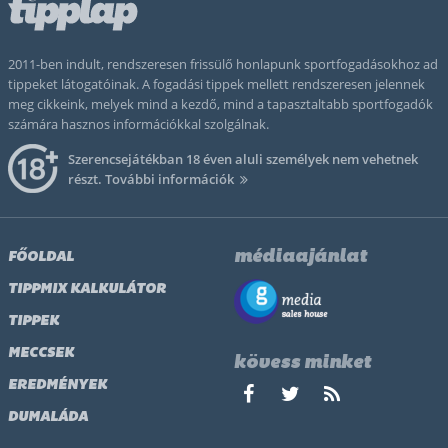
2011-ben indult, rendszeresen frissülő honlapunk sportfogadásokhoz ad
tippeket látogatóinak. A fogadási tippek mellett rendszeresen jelennek
meg cikkeink, melyek mind a kezdő, mind a tapasztaltabb sportfogadók
számára hasznos információkkal szolgálnak.
Szerencsejátékban 18 éven aluli személyek nem vehetnek
részt.
További információk
médiaajánlat
FŐOLDAL
TIPPMIX KALKULÁTOR
TIPPEK
MECCSEK
kövess minket
EREDMÉNYEK
DUMALÁDA