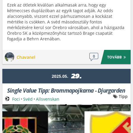
Ezek az ötletek kiválóan alkalmasak arra, hogy egy
kétmeccses duplázóban az egyik tagot adják. Az odds
alacsonyabb, viszont ezzel párhuzamosan a kockázat
mértéke is csökken. A svéd másodosztály fontos
mérkőzésére kerül sor Örebro városában, ahol a házigazda
Örebro SK a középmezőnyhöz tartozó Brage csapatát
fogadja a Behrn Arenában.
0
Chavanel
TOVÁBB
29.
2025.05.
Single Value Tipp: Brommapojkarna - Djurgarden
Tipp
Foci
•
Svéd
•
Allsvenskan