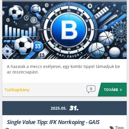
A hazaiak a meccs esélyesei, egy kombi tippel támadjuk be
az összecsapást.
0
Tutikapitány
TOVÁBB
31.
2025.05.
Single Value Tipp: IFK Norrkoping - GAIS
Tipp