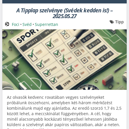
A Tipplap szelvénye (Svédek kedden is!) –
2025.05.27
Tipp
Foci
•
Svéd
•
Superrettan
Az olvasók kedvenc rovatában vegyes szelvényeket
próbálunk összehozni, amelyben két-három mérkőzést
kombinálunk majd egy ajánlatba. Az eredő szorzó 1,7 és 2,5
között lehet, a meccskínálat függvényében. A cél, hogy
minél alacsonyabb kockázati tényezővel lehessen játékba
küldeni a szelvényt akár papíros változatban, akár a neten.