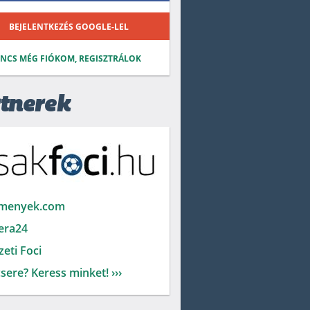
BEJELENTKEZÉS GOOGLE-LEL
INCS MÉG FIÓKOM, REGISZTRÁLOK
tnerek
menyek.com
era24
eti Foci
sere? Keress minket! ›››