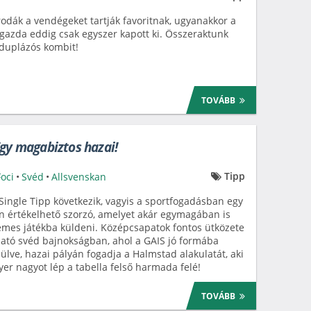
rodák a vendégeket tartják favoritnak, ugyanakkor a
gazda eddig csak egyszer kapott ki. Összeraktunk
duplázós kombit!
TOVÁBB
Egy magabiztos hazai!
Tipp
Foci
•
Svéd
•
Allsvenskan
Single Tipp következik, vagyis a sportfogadásban egy
n értékelhető szorzó, amelyet akár egymagában is
mes játékba küldeni. Középcsapatok fontos ütközete
ató svéd bajnokságban, ahol a GAIS jó formába
ülve, hazai pályán fogadja a Halmstad alakulatát, aki
nyer nagyot lép a tabella felső harmada felé!
TOVÁBB