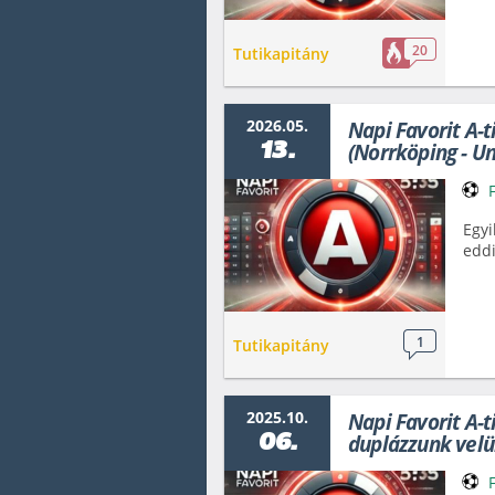
20
Tutikapitány
2026.05.
Napi Favorit A-t
13.
(Norrköping - Un
Egyi
eddi
1
Tutikapitány
2025.10.
Napi Favorit A-t
06.
duplázzunk velük