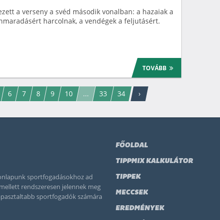
ezett a verseny a svéd második vonalban: a hazaiak a
maradásért harcolnak, a vendégek a feljutásért.
TOVÁBB
6
7
8
9
10
...
33
34
›
FŐOLDAL
TIPPMIX KALKULÁTOR
 honlapunk sportfogadásokhoz ad
TIPPEK
k mellett rendszeresen jelennek meg
MECCSEK
tapasztaltabb sportfogadók számára
EREDMÉNYEK