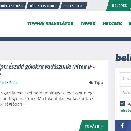
BELÉPÉS
KKÖK, TAKTIKÁK
KÉZILABDA-CIKKEK
TIPPLAP CLUB
TIPPMIX KALKULÁTOR
TIPPEK
MECCSEK
bel
ipp: Északi gólokra vadászunk! (Pitea IF -
)
Tipp
Foci
•
Svéd
ázigazda meccsei nem unalmasak, és akkor még
man fogalmaztunk. Ma találatokra vadászunk az
Je
ki régióban...
Jelszó
TOVÁBB