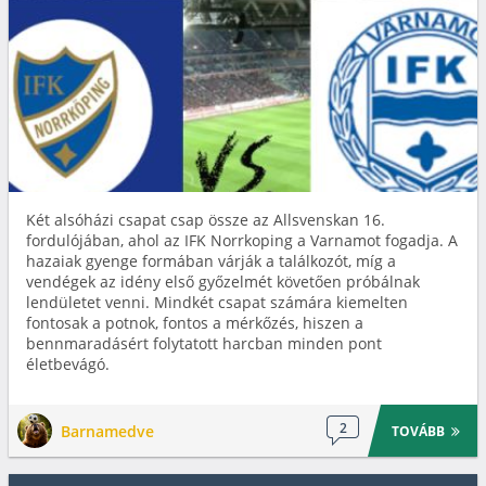
Két alsóházi csapat csap össze az Allsvenskan 16.
fordulójában, ahol az IFK Norrkoping a Varnamot fogadja. A
hazaiak gyenge formában várják a találkozót, míg a
vendégek az idény első győzelmét követően próbálnak
lendületet venni. Mindkét csapat számára kiemelten
fontosak a potnok, fontos a mérkőzés, hiszen a
bennmaradásért folytatott harcban minden pont
életbevágó.
2
Barnamedve
TOVÁBB