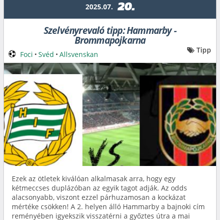
20.
2025.07.
Szelvényrevaló tipp: Hammarby -
Brommapojkarna
Tipp
Foci
•
Svéd
•
Allsvenskan
Ezek az ötletek kiválóan alkalmasak arra, hogy egy
kétmeccses duplázóban az egyik tagot adják. Az odds
alacsonyabb, viszont ezzel párhuzamosan a kockázat
mértéke csökken! A 2. helyen álló Hammarby a bajnoki cím
reményében igyekszik visszatérni a győztes útra a mai