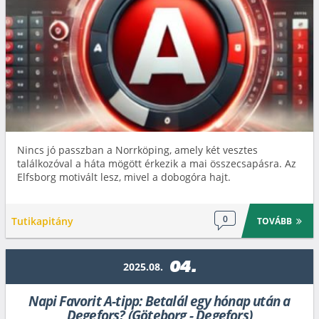
Nincs jó passzban a Norrköping, amely két vesztes
találkozóval a háta mögött érkezik a mai összecsapásra. Az
Elfsborg motivált lesz, mivel a dobogóra hajt.
0
Tutikapitány
TOVÁBB
04.
2025.08.
Napi Favorit A-tipp: Betalál egy hónap után a
Degefors? (Göteborg - Degefors)