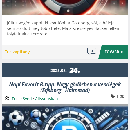
Július végén kapott ki legutóbb a Göteborg, sőt, a hálója
sem zördült meg több hete. Ma a szeszélyes Häcken ellen
folytatnák a sorozatot.
0
Tutikapitány
TOVÁBB
24.
2025.08.
Napi Favorit B-tipp: Nagy gödörben a vendégek
(Elfsborg - Halmstad)
Tipp
Foci
•
Svéd
•
Allsvenskan