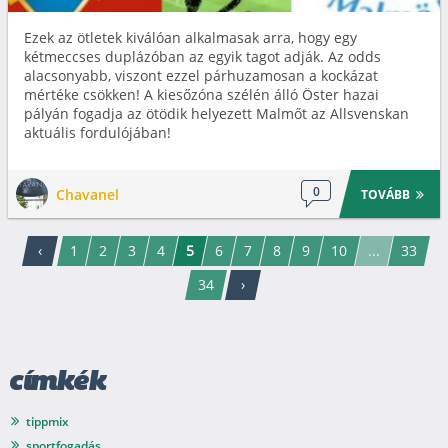
Ezek az ötletek kiválóan alkalmasak arra, hogy egy
kétmeccses duplázóban az egyik tagot adják. Az odds
alacsonyabb, viszont ezzel párhuzamosan a kockázat
mértéke csökken! A kiesőzóna szélén álló Öster hazai
pályán fogadja az ötödik helyezett Malmőt az Allsvenskan
aktuális fordulójában!
0
Chavanel
TOVÁBB
‹
1
2
3
4
5
6
7
8
9
10
...
33
34
›
címkék
tippmix
sportfogadás