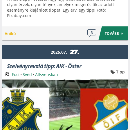
olyan érvek, olyan tények, amelyek megerősítik az adott
eseményre kiajánlott tippet! Egy érv, egy tipp! Fotó:
Pixabay.com
3
Anikó
TOVÁBB
27.
2025.07.
Szelvényrevaló tipp: AIK - Öster
Tipp
Foci
•
Svéd
•
Allsvenskan