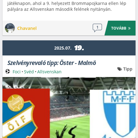
játéknapon, ahol a 9. helyezett Brommapojkarna ellen lép
pályára az Allsvenskan második felének nyitányán.
1
Chavanel
TOVÁBB
19.
2025.07.
Szelvényrevaló tipp: Öster - Malmö
Tipp
Foci
•
Svéd
•
Allsvenskan