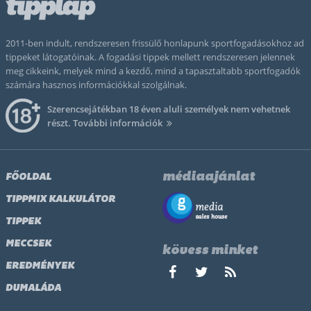
2011-ben indult, rendszeresen frissülő honlapunk sportfogadásokhoz ad
tippeket látogatóinak. A fogadási tippek mellett rendszeresen jelennek
meg cikkeink, melyek mind a kezdő, mind a tapasztaltabb sportfogadók
számára hasznos információkkal szolgálnak.
Szerencsejátékban 18 éven aluli személyek nem vehetnek
részt.
További információk
médiaajánlat
FŐOLDAL
TIPPMIX KALKULÁTOR
TIPPEK
MECCSEK
kövess minket
EREDMÉNYEK
DUMALÁDA