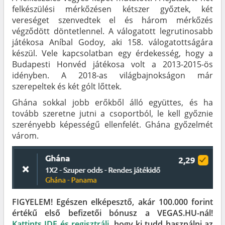
felkészülési mérkőzésen kétszer győztek, két
vereséget szenvedtek el és három mérkőzés
végződött döntetlennel. A válogatott legrutinosabb
játékosa Aníbal Godoy, aki 158. válogatottságára
készül. Vele kapcsolatban egy érdekesség, hogy a
Budapesti Honvéd játékosa volt a 2013-2015-ös
idényben. A 2018-as világbajnokságon már
szerepeltek és két gólt lőttek.
Ghána sokkal jobb erőkből álló együttes, és ha
tovább szeretne jutni a csoportból, le kell győznie
szerényebb képességű ellenfelét. Ghána győzelmét
várom.
FIGYELEM! Egészen elképesztő, akár 100.000 forint
értékű első befizetői bónusz a VEGAS.HU-nál!
Kattints IDE és regisztrálj
, hogy ki tudd használni az