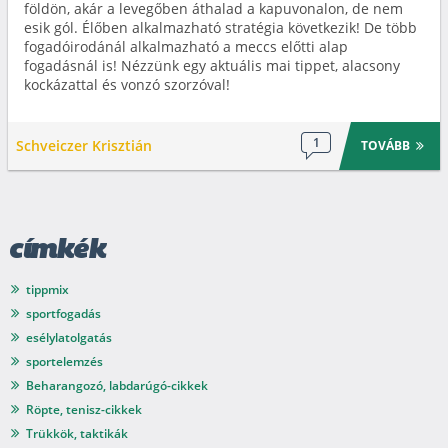
földön, akár a levegőben áthalad a kapuvonalon, de nem
esik gól. Élőben alkalmazható stratégia következik! De több
fogadóirodánál alkalmazható a meccs előtti alap
fogadásnál is! Nézzünk egy aktuális mai tippet, alacsony
kockázattal és vonzó szorzóval!
1
Schveiczer Krisztián
TOVÁBB
címkék
tippmix
sportfogadás
esélylatolgatás
sportelemzés
Beharangozó, labdarúgó-cikkek
Röpte, tenisz-cikkek
Trükkök, taktikák