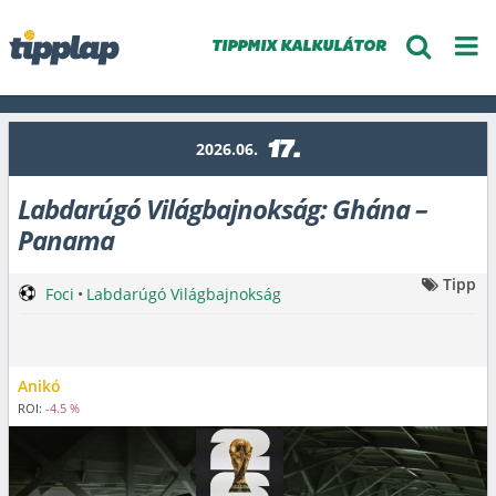
TIPPMIX KALKULÁTOR
17.
2026.06.
Labdarúgó Világbajnokság: Ghána –
Panama
Tipp
Foci
•
Labdarúgó Világbajnokság
Anikó
ROI:
-4.5 %