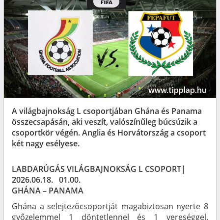
A világbajnokság L csoportjában Ghána és Panama
összecsapásán, aki veszít, valószínűleg búcsúzik a
csoportkör végén. Anglia és Horvátország a csoport
két nagy esélyese.
LABDARÚGÁS VILÁGBAJNOKSÁG L CSOPORT|
2026.06.18. 01.00.
GHÁNA – PANAMA
Ghána a selejtezőcsoportját magabiztosan nyerte 8
győzelemmel 1 döntetlennel és 1 vereséggel.