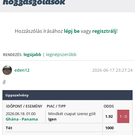
hozzászólások
Hozzászólás írásához
lépj be
vagy
regisztrálj
!
legújabb
|
legnépszerűbb
RENDEZÉS:
2026-06-17 23:27:24
eden12
✌️
tippszelvény
IDŐPONT / ESEMÉNY
PIAC / TIPP
ODDS
2026.06.18. 01:00
Mindkét csapat szerez gólt
1.92
1 - 0
Ghána - Panama
Igen
Tét
1000