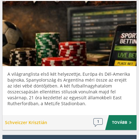
A világranglista első két helyezettje, Európa és Dél-Amerika
bajnoka, Spanyolország és Argentína méri össze az erejét
az idei vébé döntőjében. A két futballnagyhatalom
összecsapásán ellentétes stílusok vonulnak majd fel
vasárnap, 21 óra kezdettel az egyesült államokbeli East
Rutherfordban, a MetLife Stadionban.
1
Schveiczer Krisztián
TOVÁBB