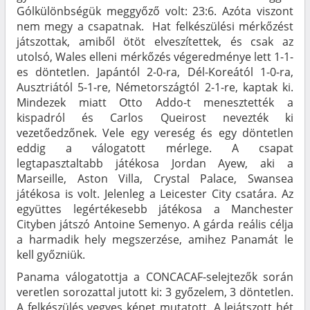
Gólkülönbségük meggyőző volt: 23:6. Azóta viszont
nem megy a csapatnak. Hat felkészülési mérkőzést
játszottak, amiből ötöt elveszítettek, és csak az
utolsó, Wales elleni mérkőzés végeredménye lett 1-1-
es döntetlen. Japántól 2-0-ra, Dél-Koreától 1-0-ra,
Ausztriától 5-1-re, Németországtól 2-1-re, kaptak ki.
Mindezek miatt Otto Addo-t menesztették a
kispadról és Carlos Queirost nevezték ki
vezetőedzőnek. Vele egy vereség és egy döntetlen
eddig a válogatott mérlege. A csapat
legtapasztaltabb játékosa Jordan Ayew, aki a
Marseille, Aston Villa, Crystal Palace, Swansea
játékosa is volt. Jelenleg a Leicester City csatára. Az
együttes legértékesebb játékosa a Manchester
Cityben játszó Antoine Semenyo. A gárda reális célja
a harmadik hely megszerzése, amihez Panamát le
kell győzniük.
Panama válogatottja a CONCACAF-selejtezők során
veretlen sorozattal jutott ki: 3 győzelem, 3 döntetlen.
A felkészülés vegyes képet mutatott. A lejátszott hét