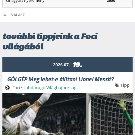
Kihagyott nyeremény
2650
·
VÁLASZ
további tippjeink a Foci
világából
19.
2026.07.
GÓLGÉP Meg lehet-e állítani Lionel Messit?
Tipp
Foci
•
Labdarúgó Világbajnokság