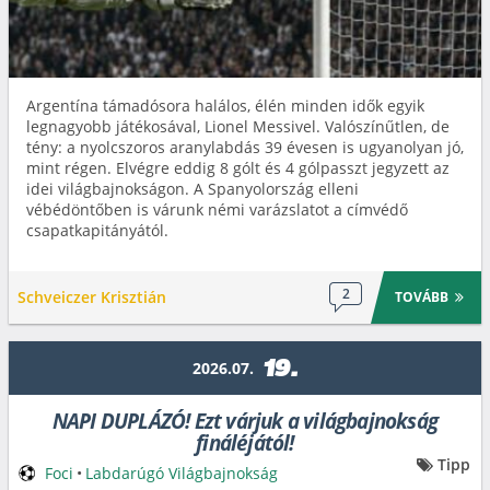
Argentína támadósora halálos, élén minden idők egyik
legnagyobb játékosával, Lionel Messivel. Valószínűtlen, de
tény: a nyolcszoros aranylabdás 39 évesen is ugyanolyan jó,
mint régen. Elvégre eddig 8 gólt és 4 gólpasszt jegyzett az
idei világbajnokságon. A Spanyolország elleni
vébédöntőben is várunk némi varázslatot a címvédő
csapatkapitányától.
2
Schveiczer Krisztián
TOVÁBB
19.
2026.07.
NAPI DUPLÁZÓ! Ezt várjuk a világbajnokság
fináléjától!
Tipp
Foci
•
Labdarúgó Világbajnokság