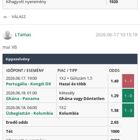
Kihagyott nyeremény
1920
·
VÁLASZ
2026-06-17 10:15:18
LTamas
mai VB
tippszelvény
IDŐPONT / ESEMÉNY
PIAC / TIPP
ODDS
2026.06.17. 19:00
1X2 + Gólszám 1,5
1.49
1 - 1
Portugália - Kongói DK
Hazai és több
2026.06.18. 01:00
Kétesély
1.29
1 - 0
Ghána - Panama
Ghána vagy Döntetlen
2026.06.18. 04:00
1X2
1.38
1 - 3
Üzbegisztán - Kolumbia
Kolumbia
Eredő odds
2.65
Tét
1000