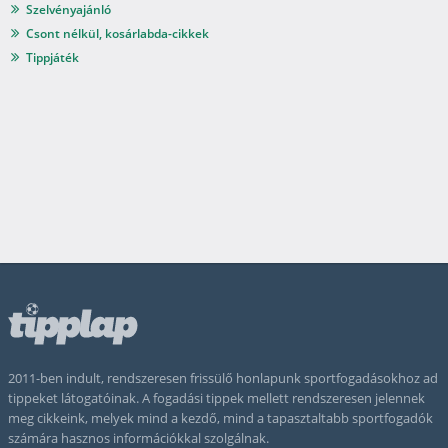
Szelvényajánló
Csont nélkül, kosárlabda-cikkek
Tippjáték
2011-ben indult, rendszeresen frissülő honlapunk sportfogadásokhoz ad
tippeket látogatóinak. A fogadási tippek mellett rendszeresen jelennek
meg cikkeink, melyek mind a kezdő, mind a tapasztaltabb sportfogadók
számára hasznos információkkal szolgálnak.