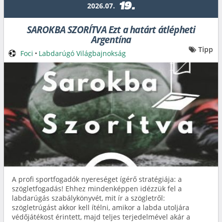
19.
2026.07.
SAROKBA SZORÍTVA Ezt a határt átlépheti
Argentína
Tipp
Foci
•
Labdarúgó Világbajnokság
A profi sportfogadók nyereséget ígérő stratégiája: a
szögletfogadás! Ehhez mindenképpen idézzük fel a
labdarúgás szabálykönyvét, mit ír a szögletről:
szögletrúgást akkor kell ítélni, amikor a labda utoljára
védőjátékost érintett, majd teljes terjedelmével akár a