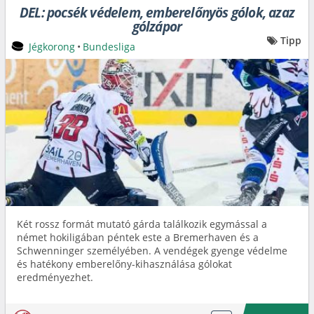
DEL: pocsék védelem, emberelőnyös gólok, azaz
gólzápor
Tipp
Jégkorong
•
Bundesliga
Két rossz formát mutató gárda találkozik egymással a
német hokiligában péntek este a Bremerhaven és a
Schwenninger személyében. A vendégek gyenge védelme
és hatékony emberelőny-kihasználása gólokat
eredményezhet.