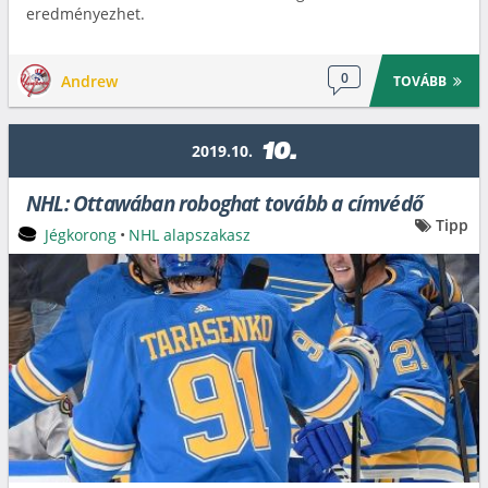
eredményezhet.
0
Andrew
TOVÁBB
10.
2019.10.
NHL: Ottawában roboghat tovább a címvédő
Tipp
Jégkorong
•
NHL alapszakasz