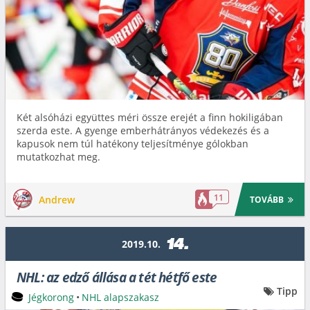
Két alsóházi együttes méri össze erejét a finn hokiligában
szerda este. A gyenge emberhátrányos védekezés és a
kapusok nem túl hatékony teljesítménye gólokban
mutatkozhat meg.
11
Andrew
TOVÁBB
14.
2019.10.
NHL: az edző állása a tét hétfő este
Tipp
Jégkorong
•
NHL alapszakasz