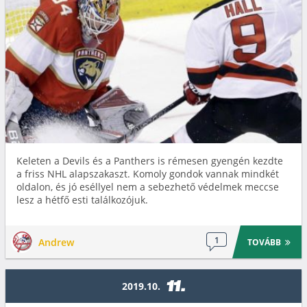
Keleten a Devils és a Panthers is rémesen gyengén kezdte
a friss NHL alapszakaszt. Komoly gondok vannak mindkét
oldalon, és jó eséllyel nem a sebezhető védelmek meccse
lesz a hétfő esti találkozójuk.
1
Andrew
TOVÁBB
11.
2019.10.