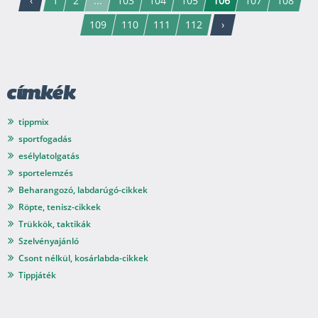
‹
1
2
...
103
104
105
106
107
108
109
110
111
112
›
címkék
tippmix
sportfogadás
esélylatolgatás
sportelemzés
Beharangozó, labdarúgó-cikkek
Röpte, tenisz-cikkek
Trükkök, taktikák
Szelvényajánló
Csont nélkül, kosárlabda-cikkek
Tippjáték