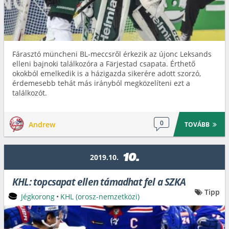
Fárasztó müncheni BL-meccsről érkezik az újonc Leksands
elleni bajnoki találkozóra a Färjestad csapata. Érthető
okokból emelkedik is a házigazda sikerére adott szorzó,
érdemesebb tehát más irányból megközelíteni ezt a
találkozót.
0
Andrew
TOVÁBB
10.
2019.10.
KHL: topcsapat ellen támadhat fel a SZKA
Tipp
Jégkorong
•
KHL (orosz-nemzetközi)