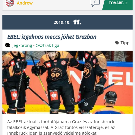
0
Andrew
TOVÁBB
11.
2019.10.
EBEL: izgalmas meccs jöhet Grazban
Tipp
Jégkorong
•
Osztrák liga
Az EBEL aktuális fordulójában a Graz és az Innsbruck
találkozik egymással. A Graz fontos visszatérője, és az
Innsbruck idén is szenvedő védelme gólokat