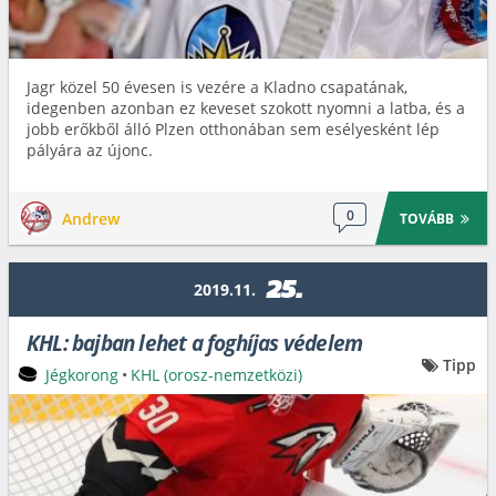
Jagr közel 50 évesen is vezére a Kladno csapatának,
idegenben azonban ez keveset szokott nyomni a latba, és a
jobb erőkből álló Plzen otthonában sem esélyesként lép
pályára az újonc.
0
Andrew
TOVÁBB
25.
2019.11.
KHL: bajban lehet a foghíjas védelem
Tipp
Jégkorong
•
KHL (orosz-nemzetközi)