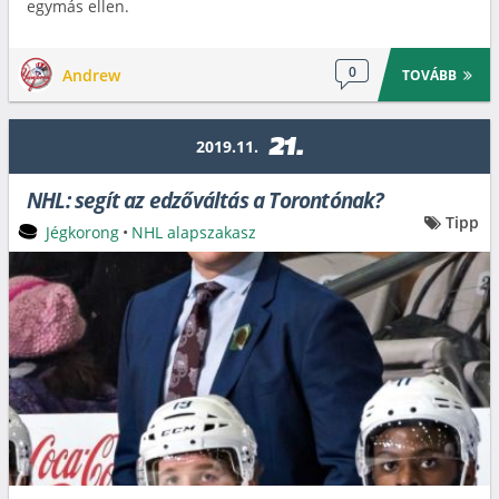
egymás ellen.
0
Andrew
TOVÁBB
21.
2019.11.
NHL: segít az edzőváltás a Torontónak?
Tipp
Jégkorong
•
NHL alapszakasz