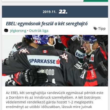
22.
2019.11.
EBEL: egymásnak feszül a két sereghajtó
Tipp
Jégkorong
•
Osztrák liga
Az EBEL két sereghajtója randevúzik egymással péntek este
a Dornbirn és az Innsbruck személyében. A két botrányos
védelemmel rendelkező gárda hozott 1-2 meglepetés
eredményt az utóbbi időszakban, lássuk mire jutnak