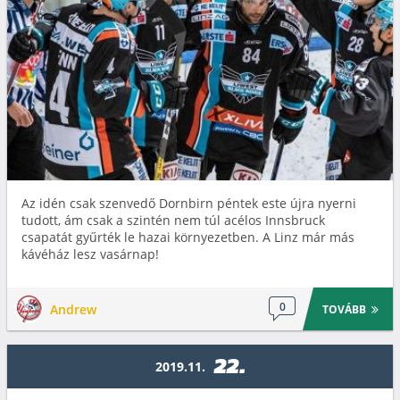
Az idén csak szenvedő Dornbirn péntek este újra nyerni
tudott, ám csak a szintén nem túl acélos Innsbruck
csapatát gyűrték le hazai környezetben. A Linz már más
kávéház lesz vasárnap!
0
Andrew
TOVÁBB
22.
2019.11.