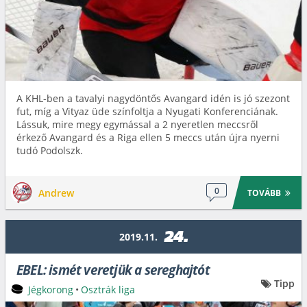
A KHL-ben a tavalyi nagydöntős Avangard idén is jó szezont
fut, míg a Vityaz üde színfoltja a Nyugati Konferenciának.
Lássuk, mire megy egymással a 2 nyeretlen meccsről
érkező Avangard és a Riga ellen 5 meccs után újra nyerni
tudó Podolszk.
0
Andrew
TOVÁBB
24.
2019.11.
EBEL: ismét veretjük a sereghajtót
Tipp
Jégkorong
•
Osztrák liga