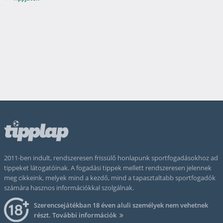
2011-ben indult, rendszeresen frissülő honlapunk sportfogadásokhoz ad
tippeket látogatóinak. A fogadási tippek mellett rendszeresen jelennek
meg cikkeink, melyek mind a kezdő, mind a tapasztaltabb sportfogadók
számára hasznos információkkal szolgálnak.
Szerencsejátékban 18 éven aluli személyek nem vehetnek
részt.
További információk