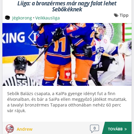
Liiga: a bronzérmes már nagy falat lehet
Sebőkéknek
Tipp
Jégkorong
•
Veikkausliga
Sebők Balázs csapata, a KalPa gyenge idényt fut a finn
élvonalban, és bár a SaiPa ellen meggyőző játékot mutattak,
a tavalyi bronzérmes Tappara otthonában nehéz 60 perc
vár rájuk.
0
Andrew
TOVÁBB