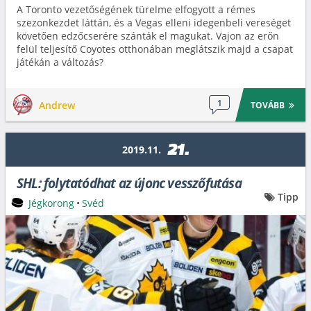
A Toronto vezetőségének türelme elfogyott a rémes
szezonkezdet láttán, és a Vegas elleni idegenbeli vereséget
követően edzőcserére szánták el magukat. Vajon az erőn
felül teljesítő Coyotes otthonában meglátszik majd a csapat
játékán a változás?
1
Andrew
TOVÁBB
21.
2019.11.
SHL: folytatódhat az újonc vesszőfutása
Tipp
Jégkorong
•
Svéd