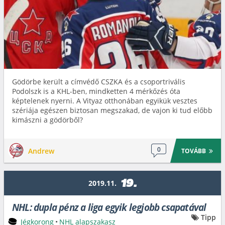
Gödörbe került a címvédő CSZKA és a csoportrivális
Podolszk is a KHL-ben, mindketten 4 mérkőzés óta
képtelenek nyerni. A Vityaz otthonában egyikük vesztes
szériája egészen biztosan megszakad, de vajon ki tud előbb
kimászni a gödörből?
0
Andrew
TOVÁBB
19.
2019.11.
NHL: dupla pénz a liga egyik legjobb csapatával
Tipp
Jégkorong
•
NHL alapszakasz