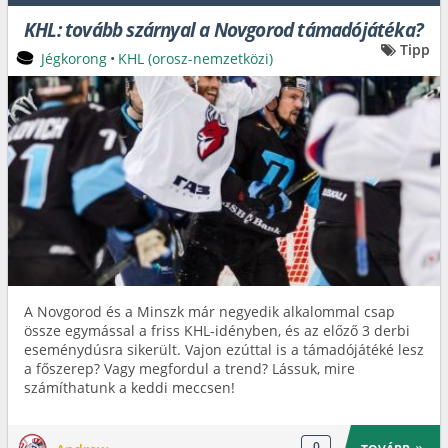
KHL: tovább szárnyal a Novgorod támadójátéka?
Tipp
Jégkorong
•
KHL (orosz-nemzetközi)
A Novgorod és a Minszk már negyedik alkalommal csap
össze egymással a friss KHL-idényben, és az előző 3 derbi
eseménydúsra sikerült. Vajon ezúttal is a támadójátéké lesz
a főszerep? Vagy megfordul a trend? Lássuk, mire
számíthatunk a keddi meccsen!
0