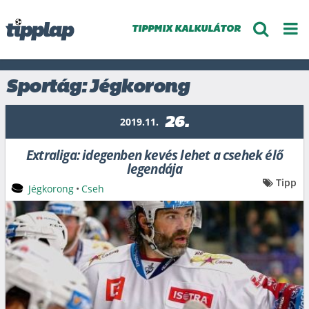
TIPPMIX KALKULÁTOR
Sportág: Jégkorong
26.
2019.11.
Extraliga: idegenben kevés lehet a csehek élő
legendája
Tipp
Jégkorong
•
Cseh