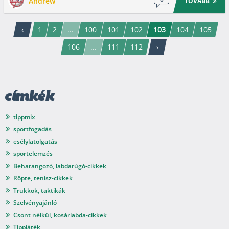
Andrew
TOVÁBB
‹
1
2
...
100
101
102
103
104
105
106
...
111
112
›
címkék
tippmix
sportfogadás
esélylatolgatás
sportelemzés
Beharangozó, labdarúgó-cikkek
Röpte, tenisz-cikkek
Trükkök, taktikák
Szelvényajánló
Csont nélkül, kosárlabda-cikkek
Tippjáték