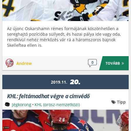
Az újonc Oskarshamn rémes formájának köszönhetően a
sereghajtó pozícióba süllyedt, és hazai pálya ide vagy oda,
rendkívül nehéz mérkőzés vár rá a háromszoros bajnok
Skelleftea ellen is.
0
Andrew
TOVÁBB
20.
2019.11.
KHL: feltámadhat végre a címvédő
Tipp
Jégkorong
•
KHL (orosz-nemzetközi)