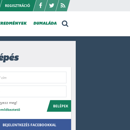
REGISZTRÁCIÓ
EREDMÉNYEK
DUMALÁDA
épés
gyezz meg!
BELÉPEK
emlékeztető
BEJELENTKEZÉS FACEBOOKKAL