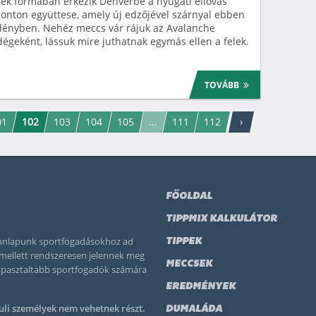
k formában érkezik Denverbe a nyugati éllovas
nton együttese, amely új edzőjével szárnyal ebben
dényben. Nehéz meccs vár rájuk az Avalanche
égeként, lássuk mire juthatnak egymás ellen a felek.
TOVÁBB
01
102
103
104
105
...
111
112
›
FŐOLDAL
TIPPMIX KALKULÁTOR
 honlapunk sportfogadásokhoz ad
TIPPEK
k mellett rendszeresen jelennek meg
MECCSEK
tapasztaltabb sportfogadók számára
EREDMÉNYEK
uli személyek nem vehetnek részt.
DUMALÁDA