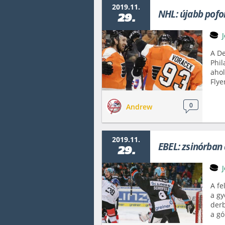
2019.11.
NHL: újabb pofo
29.
A De
Phil
ahol
Flye
0
Andrew
2019.11.
EBEL: zsinórban 
29.
A fe
a gy
derb
a gó