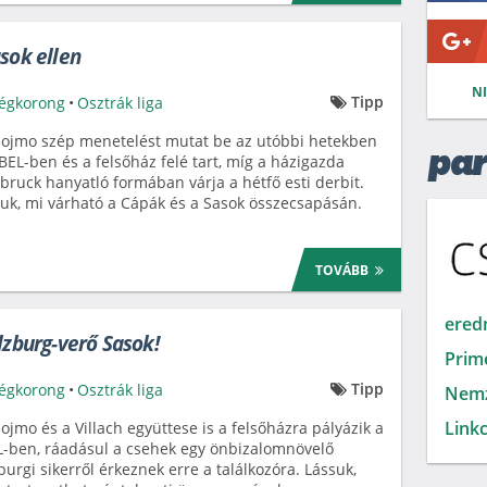
sok ellen
N
Tipp
Jégkorong
•
Osztrák liga
ojmo szép menetelést mutat be az utóbbi hetekben
par
BEL-ben és a felsőház felé tart, míg a házigazda
bruck hanyatló formában várja a hétfő esti derbit.
uk, mi várható a Cápák és a Sasok összecsapásán.
TOVÁBB
ered
lzburg-verő Sasok!
Prim
Tipp
Jégkorong
•
Osztrák liga
Nemz
Linkc
ojmo és a Villach együttese is a felsőházra pályázik a
-ben, ráadásul a csehek egy önbizalomnövelő
burgi sikerről érkeznek erre a találkozóra. Lássuk,