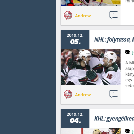
mint
1
Andrew
2019.12.
NHL: folytassa,
05.
A Mi
alap
kény
egy 
sebe
1
Andrew
2019.12.
KHL: gyengélked
04.