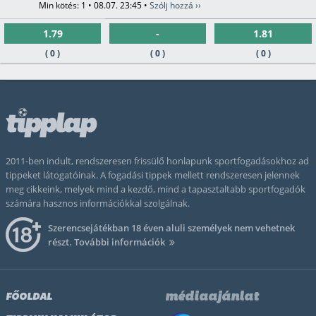
Min kötés: 1 • 08.07. 23:45 •
Szólj hozzá ››
1.79
-
1.81
( 0 )
( 0 )
( 0 )
2011-ben indult, rendszeresen frissülő honlapunk sportfogadásokhoz ad
tippeket látogatóinak. A fogadási tippek mellett rendszeresen jelennek
meg cikkeink, melyek mind a kezdő, mind a tapasztaltabb sportfogadók
számára hasznos információkkal szolgálnak.
Szerencsejátékban 18 éven aluli személyek nem vehetnek
részt.
További információk
médiaajánlat
FŐOLDAL