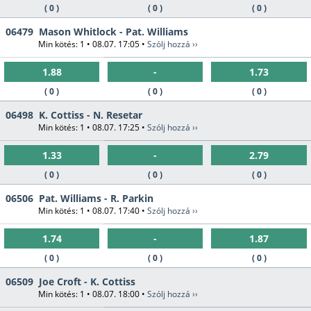
( 0 )
( 0 )
( 0 )
06479
Mason Whitlock - Pat. Williams
Min kötés: 1 • 08.07. 17:05 •
Szólj hozzá ››
1.88
-
1.73
( 0 )
( 0 )
( 0 )
06498
K. Cottiss - N. Resetar
Min kötés: 1 • 08.07. 17:25 •
Szólj hozzá ››
1.33
-
2.79
( 0 )
( 0 )
( 0 )
06506
Pat. Williams - R. Parkin
Min kötés: 1 • 08.07. 17:40 •
Szólj hozzá ››
1.74
-
1.87
( 0 )
( 0 )
( 0 )
06509
Joe Croft - K. Cottiss
Min kötés: 1 • 08.07. 18:00 •
Szólj hozzá ››