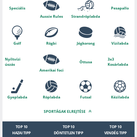
Speciális
Pesapallo
Aussie Rules
Strandröplabda
Golf
Rögbi
Jégkorong
Vízilabda
Nyíltvízi
3x3
Öttusa
úszás
Kosárlabda
Amerikai foci
Gyeplabda
Röplabda
Futsal
Kézilabda
SPORTÁGAK ELREJTÉSE
TOP 10
TOP 10
TOP 10
HAZAI TIPP
DÖNTETLEN TIPP
VENDÉG TIPP