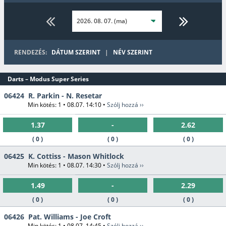
RENDEZÉS:
DÁTUM SZERINT
|
NÉV SZERINT
Darts – Modus Super Series
06424
R. Parkin - N. Resetar
Min kötés: 1 • 08.07. 14:10 •
Szólj hozzá ››
1.37
-
2.62
( 0 )
( 0 )
( 0 )
06425
K. Cottiss - Mason Whitlock
Min kötés: 1 • 08.07. 14:30 •
Szólj hozzá ››
1.49
-
2.29
( 0 )
( 0 )
( 0 )
06426
Pat. Williams - Joe Croft
Min kötés: 1 • 08.07. 14:45 •
Szólj hozzá ››