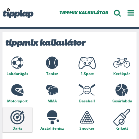
TIPPMIX KALKULÁTOR
tippmix kalkulátor
Labdarúgás
Tenisz
E-Sport
Kerékpár
Motorsport
MMA
Baseball
Kosárlabda
Darts
Asztalitenisz
Snooker
Krikett