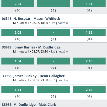
2.24
-
1.51
( 0 )
( 0 )
( 0 )
06515
N. Resetar - Mason Whitlock
Min kötés: 1 • 08.07. 18:20 •
Szólj hozzá ››
2.02
-
1.62
( 0 )
( 0 )
( 0 )
33978
Jonny Barnes - M. Dudbridge
Min kötés: 1 • 08.07. 23:10 •
Szólj hozzá ››
1.54
-
2.16
( 0 )
( 0 )
( 0 )
33988
James Buckby - Dean Gallagher
Min kötés: 1 • 08.07. 23:30 •
Szólj hozzá ››
1.41
-
2.49
( 0 )
( 0 )
( 0 )
33989
M. Dudbridge - Matt Clark