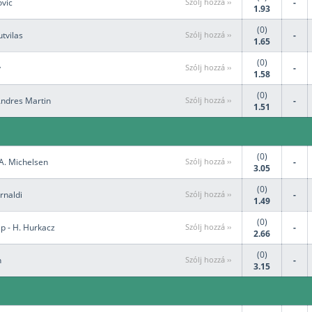
ovic
Szólj hozzá ››
-
1.93
(0)
tvilas
Szólj hozzá ››
-
1.65
(0)
y
Szólj hozzá ››
-
1.58
(0)
Andres Martin
Szólj hozzá ››
-
1.51
(0)
 A. Michelsen
Szólj hozzá ››
-
3.05
(0)
rnaldi
Szólj hozzá ››
-
1.49
(0)
p - H. Hurkacz
Szólj hozzá ››
-
2.66
(0)
n
Szólj hozzá ››
-
3.15