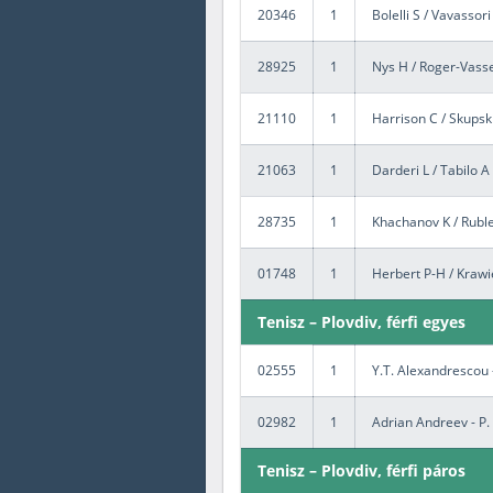
20346
1
Bolelli S / Vavassor
28925
1
Nys H / Roger-Vasse
21110
1
Harrison C / Skupsk
21063
1
Darderi L / Tabilo A
28735
1
Khachanov K / Ruble
01748
1
Herbert P-H / Krawie
Tenisz – Plovdiv, férfi egyes
02555
1
Y.T. Alexandrescou 
02982
1
Adrian Andreev - P.
Tenisz – Plovdiv, férfi páros