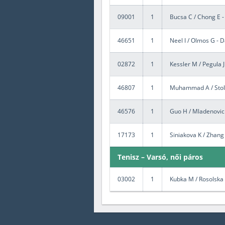
09001
1
Bucsa C / Chong E - 
46651
1
Neel I / Olmos G - D
02872
1
Kessler M / Pegula J
46807
1
Muhammad A / Stollá
46576
1
Guo H / Mladenovic K
17173
1
Siniakova K / Zhang
Tenisz – Varsó, női páros
03002
1
Kubka M / Rosolska 