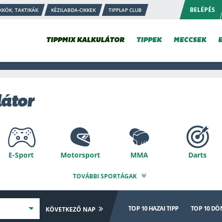
BELÉPÉS
KKÖK, TAKTIKÁK
KÉZILABDA-CIKKEK
TIPPLAP CLUB
TIPPMIX KALKULÁTOR
TIPPEK
MECCSEK
látor
E-Sport
Motorsport
MMA
Darts
TOVÁBBI SPORTÁGAK
Speciális
Strandröplabda
Aussie Rules
TOP 10
HAZAI TIPP
TOP 10
DÖN
KÖVETKEZŐ NAP