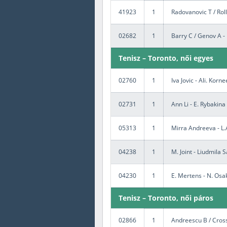
41923
1
Radovanovic T / Roll
02682
1
Barry C / Genov A - 
Tenisz – Toronto, női egyes
02760
1
Iva Jovic - Ali. Korn
02731
1
Ann Li - E. Rybakina
05313
1
Mirra Andreeva - L
04238
1
M. Joint - Liudmila
04230
1
E. Mertens - N. Osa
Tenisz – Toronto, női páros
02866
1
Andreescu B / Cross