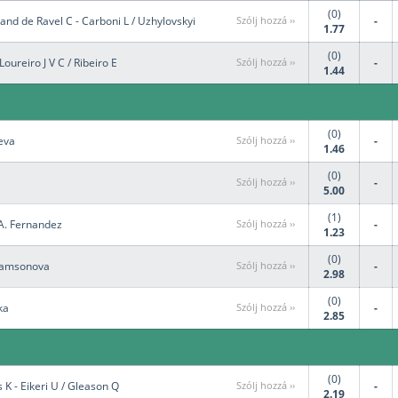
(0)
and de Ravel C - Carboni L / Uzhylovskyi
Szólj hozzá ››
-
1.77
(0)
Loureiro J V C / Ribeiro E
Szólj hozzá ››
-
1.44
(0)
eeva
Szólj hozzá ››
-
1.46
(0)
Szólj hozzá ››
-
5.00
(1)
.A. Fernandez
Szólj hozzá ››
-
1.23
(0)
 Samsonova
Szólj hozzá ››
-
2.98
(0)
ka
Szólj hozzá ››
-
2.85
(0)
 K - Eikeri U / Gleason Q
Szólj hozzá ››
-
2.19