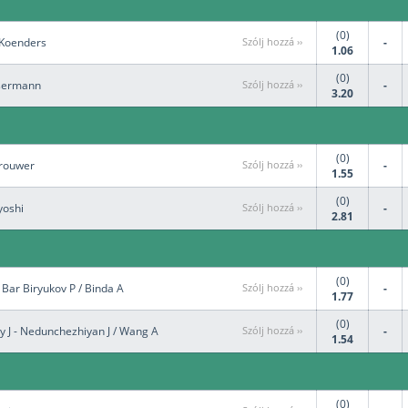
(0)
n Koenders
Szólj hozzá ››
-
1.06
(0)
ssermann
Szólj hozzá ››
-
3.20
(0)
Brouwer
Szólj hozzá ››
-
1.55
(0)
yoshi
Szólj hozzá ››
-
2.81
(0)
- Bar Biryukov P / Binda A
Szólj hozzá ››
-
1.77
(0)
y J - Nedunchezhiyan J / Wang A
Szólj hozzá ››
-
1.54
(0)