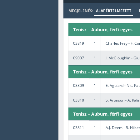
MEGJELENÉS:
ALAPÉRTELMEZETT
|
Tollaslabda
Rögbi
Tenisz – Auburn, férfi egyes
03819
1
Charles Frey - F. C
Öttusa
09007
1
J. McGloughlin - Giu
Kézilabda
Tenisz – Auburn, férfi egyes
03809
1
E. Aguiard - Nic. Pat
03810
1
S. Aronson - A. Kali
Tenisz – Auburn, férfi egyes
03811
1
A.J. Deem - B. Hilse