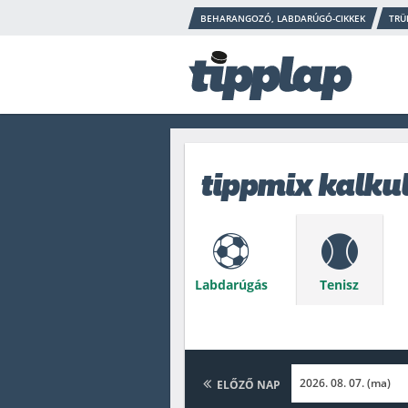
BEHARANGOZÓ, LABDARÚGÓ-CIKKEK
TRÜ
tippmix kalku
Labdarúgás
Tenisz
Kosárlabda
Snooker
ELŐZŐ NAP