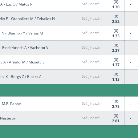
(0)
i A - Luz O / Matos R
Szólj hozzá ››
-
1.30
(0)
lin E - Granollers M / Zeballos H
Szólj hozzá ››
-
2.52
(0)
i N - Bhambri Y / Venus M
Szólj hozzá ››
-
1.33
(0)
 - Rinderknech A / Vacherot V
Szólj hozzá ››
-
2.27
(0)
v A - Arnaldi M / Musetti L
Szólj hozzá ››
-
1.37
(0)
tz K - Bergs Z / Blockx A
Szólj hozzá ››
-
1.13
(0)
- M.R. Papoe
Szólj hozzá ››
-
2.78
(0)
 Nesterov
Szólj hozzá ››
-
2.01