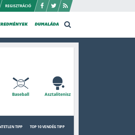
REGISZTRÁCIÓ
EREDMÉNYEK
DUMALÁDA
Baseball
Asztalitenisz
Pesapallo
Ökölvívás
TETLEN TIPP
TOP 10
VENDÉG TIPP