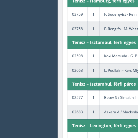
Tenisz – Hamburg, férfi egyes
03759
1
F. Soderqvist - Rei
03758
1
F. Rengifo - M. Wa
Tenisz – Isztambul, férfi egyes
02598
1
Koki Matsuda - G. 
02663
1
L. Poullain - Ken. Mi
Tenisz – Isztambul, férfi páros
02577
1
Betov S / Simakin I 
02683
1
Azkara A / Mackinla
Tenisz – Lexington, férfi egyes