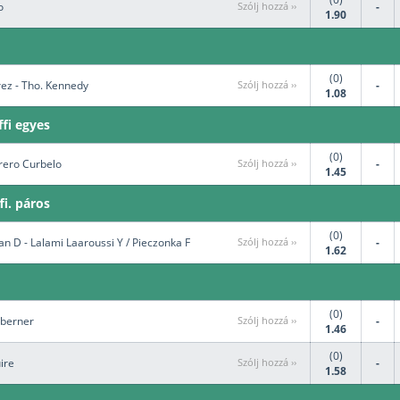
o
Szólj hozzá ››
-
1.90
(0)
rez - Tho. Kennedy
Szólj hozzá ››
-
1.08
ffi egyes
(0)
rrero Curbelo
Szólj hozzá ››
-
1.45
fi. páros
(0)
n D - Lalami Laaroussi Y / Pieczonka F
Szólj hozzá ››
-
1.62
(0)
aberner
Szólj hozzá ››
-
1.46
(0)
ire
Szólj hozzá ››
-
1.58