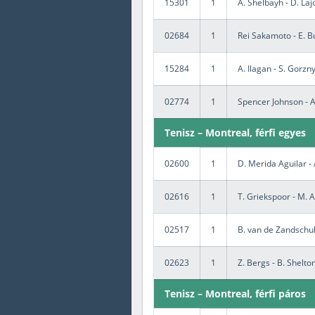
15301
1
A. Shelbayh - D. Laj
02684
1
Rei Sakamoto - E. Bu
15284
1
A. Ilagan - S. Gorzn
02774
1
Spencer Johnson - 
Tenisz – Montreal, férfi egyes
02600
1
D. Merida Aguilar -
02616
1
T. Griekspoor - M. A
02517
1
B. van de Zandschul
02623
1
Z. Bergs - B. Shelto
Tenisz – Montreal, férfi páros