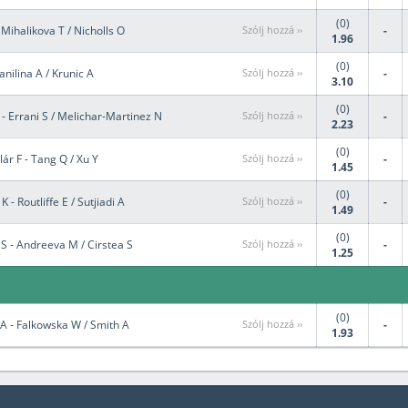
(0)
Mihalikova T / Nicholls O
Szólj hozzá ››
-
1.96
(0)
anilina A / Krunic A
Szólj hozzá ››
-
3.10
(0)
 - Errani S / Melichar-Martinez N
Szólj hozzá ››
-
2.23
(0)
r F - Tang Q / Xu Y
Szólj hozzá ››
-
1.45
(0)
 - Routliffe E / Sutjiadi A
Szólj hozzá ››
-
1.49
(0)
 S - Andreeva M / Cirstea S
Szólj hozzá ››
-
1.25
(0)
A - Falkowska W / Smith A
Szólj hozzá ››
-
1.93