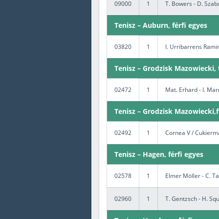
09000
1
T. Bowers - D. Szab
Tenisz – Auburn, férfi egyes
03820
1
I. Urribarrens Rami
Tenisz – Grodzisk Mazowiecki, 
02472
1
Mat. Erhard - I. Ma
Tenisz – Grodzisk Mazowiecki,f
02492
1
Cornea V / Cukierma
Tenisz – Hagen, férfi egyes
02578
1
Elmer Möller - C. T
02960
1
T. Gentzsch - H. Squ