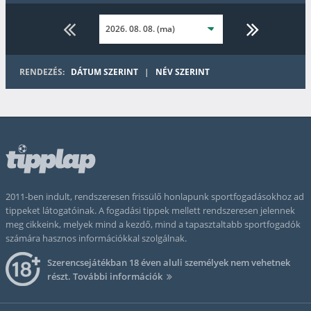
RENDEZÉS:
DÁTUM SZERINT
|
NÉV SZERINT
2011-ben indult, rendszeresen frissülő honlapunk sportfogadásokhoz ad
tippeket látogatóinak. A fogadási tippek mellett rendszeresen jelennek
meg cikkeink, melyek mind a kezdő, mind a tapasztaltabb sportfogadók
számára hasznos információkkal szolgálnak.
Szerencsejátékban 18 éven aluli személyek nem vehetnek
részt.
További információk