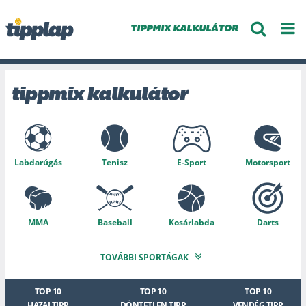
TIPPMIX KALKULÁTOR
tippmix kalkulátor
Labdarúgás
Tenisz
E-Sport
Motorsport
MMA
Baseball
Kosárlabda
Darts
TOVÁBBI SPORTÁGAK
Speciális
Snooker
Aussie Rules
Ökölvívás
TOP 10
TOP 10
TOP 10
HAZAI TIPP
DÖNTETLEN TIPP
VENDÉG TIPP