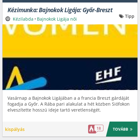
Kézimunka: Bajnokok Ligája: Győr-Breszt
Tipp
Kézilabda
•
Bajnokok Ligája női
Vasárnap a Bajnokok Ligájában a a francia Breszt gárdáját
fogadja a Győr. A Rába pari alakulat a hét közben Siófokon
elveszítette hosszú ideje tartó veretlenségét.
18
kispályás
TOVÁBB