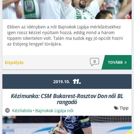
Ebben az idényben a női Bajnokok Ligája mérkőzésekhez
igen rossz kézzel nyúltam hozzá, eddig mind a három
tippem sikertelen volt. Talán ma tudok egy jó opciót hozni
az Esbjerg lengyel túrájára.
0
kispályás
TOVÁBB
11.
2019.10.
Kézimunka: CSM Bukarest-Rosztov Don női BL
rangadó
Tipp
Kézilabda
•
Bajnokok Ligája női