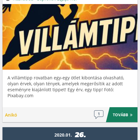
A villámtipp rovatban egy-egy ötlet kibontása olvasható,
olyan érvek, olyan tények, amelyek megerősítik az adott
eseményre kiajánlott tippet! Egy érv, egy tipp! Fotó:
Pixabay.com
1
Anikó
TOVÁBB
26.
2020.01.