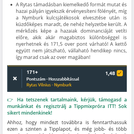
A Rytas támadásban kiemelkedő formát mutat és
hazai pályán igyekszik érvényesíteni fölényét, míg
a Nymburk kulcsjátékosok elvesztése után is
küzdőképes maradt, de nehéz helyzetbe került. A
mérkőzés képe a hazaiak dominanciáját vetíti
előre, akik akár magabiztos különbséggel is
nyerhetnek és 171,5 over pont várható! A kettő
együtt nem játszható, vállaható hendikep nincs,
így marad csak az over magában!
👉 Ha tetszenek tartalmaink, kérjük, támogasd a
munkánkat és regisztrálj a Tippmixpróra ITT! Sok
sikert mindenkinek!
Ahhoz, hogy mindezt továbbra is fenntarthassuk
ezen a szinten a Tipplapot, és még jobb- és több