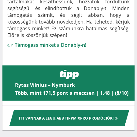
tartalmakat készíthessünk, hozzátok fordultunk
segítségül és elindítottuk a Donably-t. Minden
támogatás számít, és segít abban, hogy a
közösségünk tovább növekedjen. Ha teheted, kérjük
támogass minket! Ez számunkra hatalmas segítség!
Előre is köszönjük szépen!
👉
Támogass minket a Donably-n!
tipp
Rytas Vilnius – Nymburk
Több, mint 171,5 pont a meccsen | 1.48 | (8/10)
ITT VANNAK A LEGÚJABB TIPPMIXPRO PROMÓCIÓK!