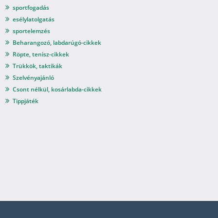
sportfogadás
esélylatolgatás
sportelemzés
Beharangozó, labdarúgó-cikkek
Röpte, tenisz-cikkek
Trükkök, taktikák
Szelvényajánló
Csont nélkül, kosárlabda-cikkek
Tippjáték