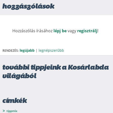
hozzászólások
Hozzászólás írásához
lépj be
vagy
regisztrálj
!
legújabb
|
legnépszerűbb
RENDEZÉS:
további tippjeink a Kosárlabda
világából
címkék
tippmix