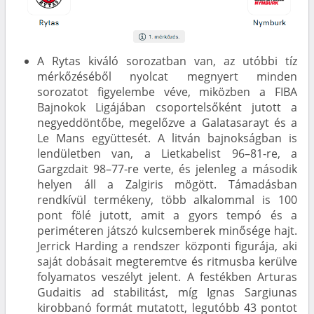
A Rytas kiváló sorozatban van, az utóbbi tíz
mérkőzéséből nyolcat megnyert minden
sorozatot figyelembe véve, miközben a FIBA
Bajnokok Ligájában csoportelsőként jutott a
negyeddöntőbe, megelőzve a Galatasarayt és a
Le Mans együttesét. A litván bajnokságban is
lendületben van, a Lietkabelist 96–81-re, a
Gargzdait 98–77-re verte, és jelenleg a második
helyen áll a Zalgiris mögött. Támadásban
rendkívül termékeny, több alkalommal is 100
pont fölé jutott, amit a gyors tempó és a
periméteren játszó kulcsemberek minősége hajt.
Jerrick Harding a rendszer központi figurája, aki
saját dobásait megteremtve és ritmusba kerülve
folyamatos veszélyt jelent. A festékben Arturas
Gudaitis ad stabilitást, míg Ignas Sargiunas
kirobbanó formát mutatott, legutóbb 43 pontot