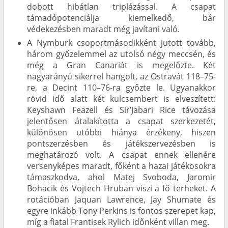
dobott hibátlan triplázással. A csapat
támadópotenciálja kiemelkedő, bár
védekezésben maradt még javítani való.
A Nymburk csoportmásodikként jutott tovább,
három győzelemmel az utolsó négy meccsén, és
még a Gran Canariát is megelőzte. Két
nagyarányú sikerrel hangolt, az Ostravát 118–75-
re, a Decint 110–76-ra győzte le. Ugyanakkor
rövid idő alatt két kulcsembert is elveszített:
Keyshawn Feazell és Sir’Jabari Rice távozása
jelentősen átalakította a csapat szerkezetét,
különösen utóbbi hiánya érzékeny, hiszen
pontszerzésben és játékszervezésben is
meghatározó volt. A csapat ennek ellenére
versenyképes maradt, főként a hazai játékosokra
támaszkodva, ahol Matej Svoboda, Jaromir
Bohacik és Vojtech Hruban viszi a fő terheket. A
rotációban Jaquan Lawrence, Jay Shumate és
egyre inkább Tony Perkins is fontos szerepet kap,
míg a fiatal Frantisek Rylich időnként villan meg.