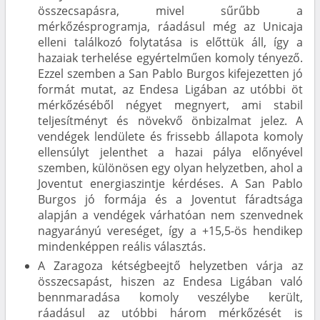
összecsapásra, mivel sűrűbb a
mérkőzésprogramja, ráadásul még az Unicaja
elleni találkozó folytatása is előttük áll, így a
hazaiak terhelése egyértelműen komoly tényező.
Ezzel szemben a San Pablo Burgos kifejezetten jó
formát mutat, az Endesa Ligában az utóbbi öt
mérkőzéséből négyet megnyert, ami stabil
teljesítményt és növekvő önbizalmat jelez. A
vendégek lendülete és frissebb állapota komoly
ellensúlyt jelenthet a hazai pálya előnyével
szemben, különösen egy olyan helyzetben, ahol a
Joventut energiaszintje kérdéses. A San Pablo
Burgos jó formája és a Joventut fáradtsága
alapján a vendégek várhatóan nem szenvednek
nagyarányú vereséget, így a +15,5-ös hendikep
mindenképpen reális választás.
A Zaragoza kétségbeejtő helyzetben várja az
összecsapást, hiszen az Endesa Ligában való
bennmaradása komoly veszélybe került,
ráadásul az utóbbi három mérkőzését is