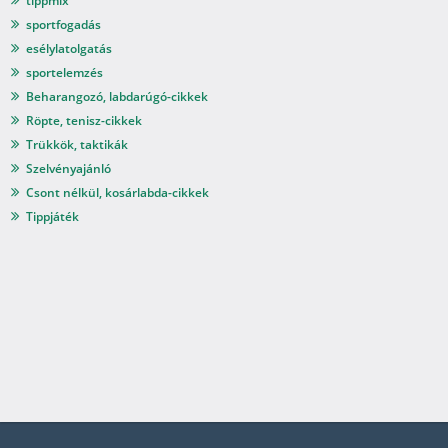
tippmix
sportfogadás
esélylatolgatás
sportelemzés
Beharangozó, labdarúgó-cikkek
Röpte, tenisz-cikkek
Trükkök, taktikák
Szelvényajánló
Csont nélkül, kosárlabda-cikkek
Tippjáték