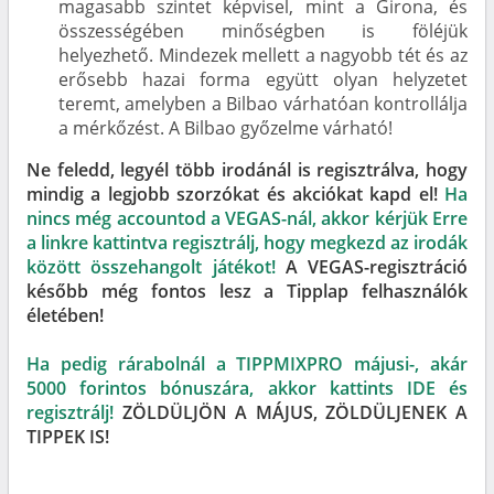
magasabb szintet képvisel, mint a Girona, és
összességében minőségben is föléjük
helyezhető. Mindezek mellett a nagyobb tét és az
erősebb hazai forma együtt olyan helyzetet
teremt, amelyben a Bilbao várhatóan kontrollálja
a mérkőzést. A Bilbao győzelme várható!
Ne feledd, legyél több irodánál is regisztrálva, hogy
mindig a legjobb szorzókat és akciókat kapd el!
Ha
nincs még accountod a VEGAS-nál, akkor kérjük Erre
a linkre kattintva regisztrálj, hogy megkezd az irodák
között összehangolt játékot!
A VEGAS-regisztráció
később még fontos lesz a Tipplap felhasználók
életében!
Ha pedig rárabolnál a TIPPMIXPRO májusi-, akár
5000 forintos bónuszára, akkor kattints IDE és
regisztrálj!
ZÖLDÜLJÖN A MÁJUS, ZÖLDÜLJENEK A
TIPPEK IS!