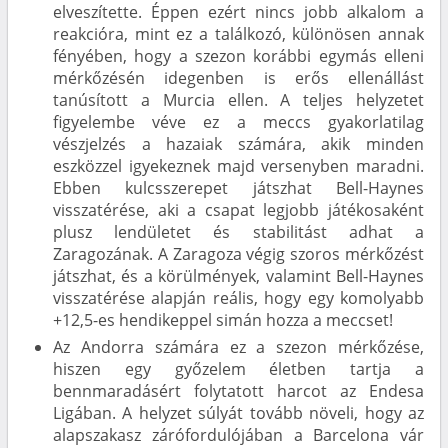
elveszítette. Éppen ezért nincs jobb alkalom a
reakcióra, mint ez a találkozó, különösen annak
fényében, hogy a szezon korábbi egymás elleni
mérkőzésén idegenben is erős ellenállást
tanúsított a Murcia ellen. A teljes helyzetet
figyelembe véve ez a meccs gyakorlatilag
vészjelzés a hazaiak számára, akik minden
eszközzel igyekeznek majd versenyben maradni.
Ebben kulcsszerepet játszhat Bell-Haynes
visszatérése, aki a csapat legjobb játékosaként
plusz lendületet és stabilitást adhat a
Zaragozának. A Zaragoza végig szoros mérkőzést
játszhat, és a körülmények, valamint Bell-Haynes
visszatérése alapján reális, hogy egy komolyabb
+12,5-es hendikeppel simán hozza a meccset!
Az Andorra számára ez a szezon mérkőzése,
hiszen egy győzelem életben tartja a
bennmaradásért folytatott harcot az Endesa
Ligában. A helyzet súlyát tovább növeli, hogy az
alapszakasz zárófordulójában a Barcelona vár