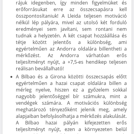
rájuk idegenben, így minden figyelmüket és
erőforrásukat erre az összecsapásra kell
összpontosítaniuk! A Lleida teljesen motiváció
nélkül lép pályára, mivel az utolsó két forduló
eredményei sem javítani, sem rontani nem
tudnak a helyzetén. A két csapat hozzáállása és
tétje között jelentős a különbség, ami
egyértelműen az Andorra oldalára billentheti a
mérkőzést. Az Andorra várhatóan erős
teljesítményt nyújt, a +7,5-es hendikep teljesen
reálisan bevállalható!
A Bilbao és a Girona közötti összecsapás előtt
egyértelműen a hazai csapat oldalára billen a
mérleg nyelve, hiszen ez a győzelem sokkal
nagyobb jelentőséggel bír számukra, mint a
vendégek számára. A motivációs különbség
meghatározó tényezőként jelenik meg, amely
alapjaiban befolyásolhatja a mérkőzés alakulását.
A Bilbao hazai pályán kifejezetten erős
teljesítményt nyújt, ezen a környezeten belül