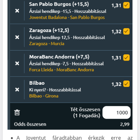
A Joventut fáradtabban érkezik erre az