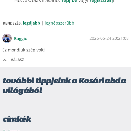
Hozzászólás írásához
lépj be
vagy
regisztrálj
!
legújabb
|
legnépszerűbb
RENDEZÉS:
2026-05-24 20:21:08
Baggio
Ez mondjuk szép volt!
·
VÁLASZ
további tippjeink a Kosárlabda
világából
címkék