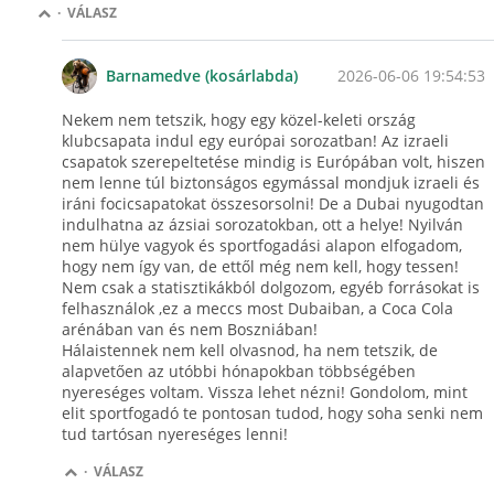
·
VÁLASZ
2026-06-06 19:54:53
Barnamedve (kosárlabda)
Nekem nem tetszik, hogy egy közel-keleti ország
klubcsapata indul egy európai sorozatban! Az izraeli
csapatok szerepeltetése mindig is Európában volt, hiszen
nem lenne túl biztonságos egymással mondjuk izraeli és
iráni focicsapatokat összesorsolni! De a Dubai nyugodtan
indulhatna az ázsiai sorozatokban, ott a helye! Nyilván
nem hülye vagyok és sportfogadási alapon elfogadom,
hogy nem így van, de ettől még nem kell, hogy tessen!
Nem csak a statisztikákból dolgozom, egyéb forrásokat is
felhasználok ,ez a meccs most Dubaiban, a Coca Cola
arénában van és nem Boszniában!
Hálaistennek nem kell olvasnod, ha nem tetszik, de
alapvetően az utóbbi hónapokban többségében
nyereséges voltam. Vissza lehet nézni! Gondolom, mint
elit sportfogadó te pontosan tudod, hogy soha senki nem
tud tartósan nyereséges lenni!
·
VÁLASZ