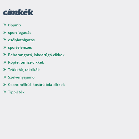
címkék
tippmix
sportfogadás
esélylatolgatás
sportelemzés
Beharangozó, labdarúgó-cikkek
Röpte, tenisz-cikkek
Trükkök, taktikák
Szelvényajánló
Csont nélkül, kosárlabda-cikkek
Tippjáték