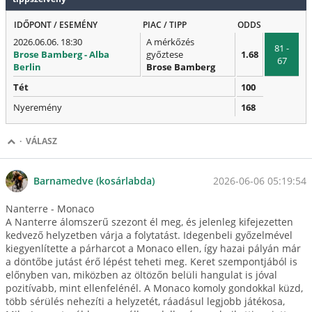
IDŐPONT / ESEMÉNY
PIAC / TIPP
ODDS
2026.06.06. 18:30
A mérkőzés
81 -
Brose Bamberg - Alba
győztese
1.68
67
Berlin
Brose Bamberg
Tét
100
Nyeremény
168
·
VÁLASZ
2026-06-06 05:19:54
Barnamedve (kosárlabda)
Nanterre - Monaco
A Nanterre álomszerű szezont él meg, és jelenleg kifejezetten
kedvező helyzetben várja a folytatást. Idegenbeli győzelmével
kiegyenlítette a párharcot a Monaco ellen, így hazai pályán már
a döntőbe jutást érő lépést teheti meg. Keret szempontjából is
előnyben van, miközben az öltözőn belüli hangulat is jóval
pozitívabb, mint ellenfelénél. A Monaco komoly gondokkal küzd,
több sérülés nehezíti a helyzetét, ráadásul legjobb játékosa,