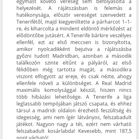
egymást követő vereség sem befolyásolta a
helyezését. A rájátszásban is felemás a
hatékonysága, először vereséget szenvedett a
Tenerifétől, majd kiegyenlítette a párharcot 1–1-
re, és kiharcolta a mindent eldöntő mérkőzést az
elődöntőbe jutásért. A Tenerife bárkire veszélyes
ellenfél, ezt az első meccsen is bizonyította,
amikor nyolcadikként bejutva a rájátszásba
győzni tudott Madridban, azonban a második
találkozón szinte eltűnt a pályáról, az első
félidőben még tartotta magát, a másodikra
viszont elfogyott az ereje, és csak nézte, ahogy
ellenfele növeli a különbséget. A Real Madrid
maximális komolysággal készül, hiszen nincs
több hibázási lehetősége. A Tenerife a liga
leglassabb tempójában játszó csapata, és ehhez
társul a madridi oldalon érezhető feszültség és
idegesség, ami nem ígér látványos, felszabadult
játékot. Nagyon nagy a tét, ezért nem várható
felszabadult kosárlabda! Kevesebb, mint 187,5
pont várható!