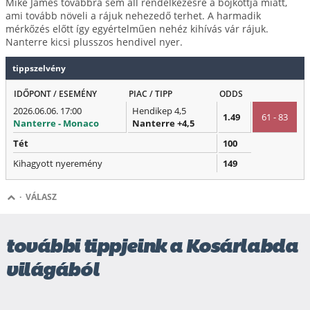
Mike James továbbra sem áll rendelkezésre a bojkottja miatt,
ami tovább növeli a rájuk nehezedő terhet. A harmadik
mérkőzés előtt így egyértelműen nehéz kihívás vár rájuk.
Nanterre kicsi plusszos hendivel nyer.
tippszelvény
IDŐPONT / ESEMÉNY
PIAC / TIPP
ODDS
2026.06.06. 17:00
Hendikep 4,5
1.49
61 - 83
Nanterre - Monaco
Nanterre +4,5
Tét
100
Kihagyott nyeremény
149
·
VÁLASZ
további tippjeink a Kosárlabda
világából