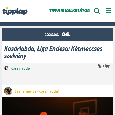
TIPPMIX KALKULÁTOR
06.
2026.06.
Kosárlabda, Liga Endesa: Kétmeccses
szelvény
Tipp
Kosárlabda
Barnamedve (kosárlabda)