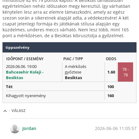
mindössze 82 és 79 pontot kapott! A Besiktas támadásban
egyértelműen nehéz időszakon megy keresztül, így várhatóan
kénytelen lesz arra az elemre támaszkodni, amely az egész
szezon során a sikereinek alapját adta, a védekezésére! A két
csapat jelenlegi formája és játékának stílusa alapján egy
küzdelmes, underes meccs várható. Nem lesz több, mint 165
pont a mérkőzésen, de a Besiktas kibrusztolja a győzelmet.
tippszelvény
IDŐPONT / ESEMÉNY
PIAC / TIPP
ODDS
2026.06.06. 19:00
A mérkőzés
78 -
Bahcesehir Koleji -
győztese
1.60
78
Besiktas
Besiktas
Tét
100
Kihagyott nyeremény
160
·
VÁLASZ
2026-06-06 11:05:57
Jordan