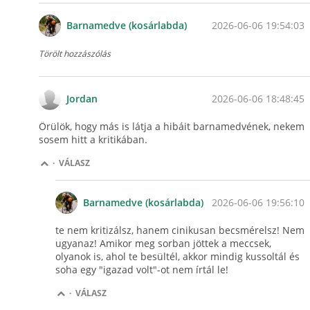
2026-06-06 19:54:03
Barnamedve (kosárlabda)
Törölt hozzászólás
2026-06-06 18:48:45
Jordan
Örülök, hogy más is látja a hibáit barnamedvének, nekem
sosem hitt a kritikában.
·
VÁLASZ
2026-06-06 19:56:10
Barnamedve (kosárlabda)
te nem kritizálsz, hanem cinikusan becsmérelsz! Nem
ugyanaz! Amikor meg sorban jöttek a meccsek,
olyanok is, ahol te besültél, akkor mindig kussoltál és
soha egy "igazad volt"-ot nem írtál le!
·
VÁLASZ