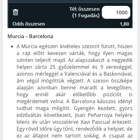
Murcia – Barcelona
A Murcia egészen kivételes szezont futott, hiszen
a rajt előtt kevesen várták, hogy ilyen magas
szinten teljesít majd. Az alapszakaszt a negyedik
helyen zárta 25 győzelemmel és 9 vereséggel,
azonos mérleggel a Valenciával és a Baskoniával,
ám végül mögöttük végzett. A szezon összképe
alapján azonban benne maradt a levegőben,
hogy ennél akár előkelőbb pozíciót is
megérdemelt volna. A Barcelona káoszos idényt
tudhat maga mögött. Gyengén kezdett, gyors
edzőváltás következett, Joan Peñarroya helyére
kilenc év után visszatérve Xavi Pascual érkezett.
Egy rövid időre úgy tűnt, rendeződik a helyzet, de
ez az állapot nem tartott sokáig. A csapat az