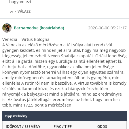
hagyom ezt
·
VÁLASZ
2026-06-06 05:21:17
Barnamedve (kosárlabda)
Venezia – Virtus Bologna
A Venezia az előző mérkőzésen a tét súlya alatt rendkívül
gyengén kezdett, és minden jel arra utal, hogy ma még nagyobb
idegesség jellemezheti Neven Spahija csapatát. Óriási lehetőség
előtt áll a gárda, hiszen egy Euroliga-szintű ellenfelet ejthet ki,
és bejuthat a döntőbe, ugyanakkor az alkalom jelentősége
könnyen nyomasztó teherré válhat egy olyan együttes számára,
amely minőségben és támadópotenciálban is gyengébb, mint
ellenfele! A rutinról nem is beszélve. A Virtus továbbra is komoly
sérüléshullámmal küzd, és ezek a hiányzók érezhetően
rányomják a bélyegüket mind a játékára, mind az eredményre
is. Az óvatos játékfelfogás eredménye az lehet, hogy nem lesz
több, mint 172,5 pont a mérkőzésen.
tippszelvény
IDŐPONT / ESEMÉNY
PIAC / TIPP
ODDS