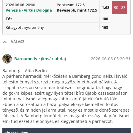
2026.06.06. 20:00
Pontszám 172,5
1.68
90 - 83
Venezia - Virtus Bologna
Kevesebb, mint 172,5
Tét
100
Kihagyott nyeremény
168
·
VÁLASZ
2026-06-06 05:20:31
Barnamedve (kosárlabda)
Bamberg – Alba Berlin
A párharc harmadik mérkőzésén a Bamberg gond nélkül kiváló
teljesítménnyel szerezte meg a győzelmet hazai pályán. A
csapat a szezon során már többször megmutatta, hogy nagy
dolgokra képes, ezért egy ilyen téttel bíró újabb összecsapáson,
mint a mai, ismét a legmagasabb szintű játék várható tőle.
Ebben a sorozatban a hazai pálya előnye kiemelten fontos
tényező, és minden jel arra utal, hogy ez most is döntő szerepet
játszhat. A Bamberg lendülete és magabiztossága alapján ismét
élni tud ezzel az előnnyel, és kiegyenlítheti a párharcot.
tippszelvény