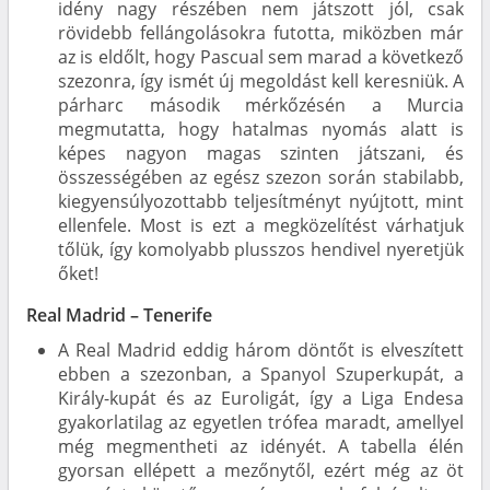
idény nagy részében nem játszott jól, csak
rövidebb fellángolásokra futotta, miközben már
az is eldőlt, hogy Pascual sem marad a következő
szezonra, így ismét új megoldást kell keresniük. A
párharc második mérkőzésén a Murcia
megmutatta, hogy hatalmas nyomás alatt is
képes nagyon magas szinten játszani, és
összességében az egész szezon során stabilabb,
kiegyensúlyozottabb teljesítményt nyújtott, mint
ellenfele. Most is ezt a megközelítést várhatjuk
tőlük, így komolyabb plusszos hendivel nyeretjük
őket!
Real Madrid – Tenerife
A Real Madrid eddig három döntőt is elveszített
ebben a szezonban, a Spanyol Szuperkupát, a
Király-kupát és az Euroligát, így a Liga Endesa
gyakorlatilag az egyetlen trófea maradt, amellyel
még megmentheti az idényét. A tabella élén
gyorsan ellépett a mezőnytől, ezért még az öt