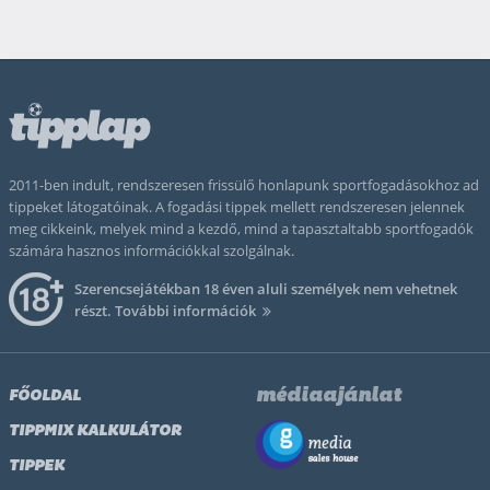
2011-ben indult, rendszeresen frissülő honlapunk sportfogadásokhoz ad
tippeket látogatóinak. A fogadási tippek mellett rendszeresen jelennek
meg cikkeink, melyek mind a kezdő, mind a tapasztaltabb sportfogadók
számára hasznos információkkal szolgálnak.
Szerencsejátékban 18 éven aluli személyek nem vehetnek
részt.
További információk
médiaajánlat
FŐOLDAL
TIPPMIX KALKULÁTOR
TIPPEK