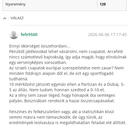
Nyeremény
128
·
VÁLASZ
2026-06-06 17:17:45
fefe9500
Ennyi ökörséget összehordani...
Pénzből játékosokat lehet vásárolni, nem csapatot. Arrafelé
nincs számottevő bajnokság, így adja magát, hogy elindulnak
egy versenyképes sorozatban.
Az izraeli csapatok európai szerepeltetése nem zavar? Nem
minden földrajzi alapon dől el, de ezt egy sportfogadó
tudhatná.
10 mérkőzést játszott egymás ellen a Partizan és a Dubaj. 5-
5 az állás. Nem tudom, honnan szedted a 0-10-et.
Az a tény sem zavar téged, hogy hónapok óta semleges
pályán, Boszniában rendezik a hazai összecsapásaikat.
Felszínes és felkészületlen vagy, aki a statisztikán kívül
semmi másra nem támaszkodik, de úgy tűnik, az
eredmények leolvasása is megoldhatatlan feladat elé állított.