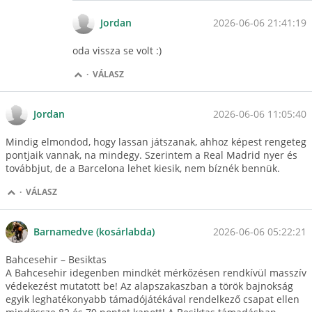
2026-06-06 21:41:19
Jordan
oda vissza se volt :)
·
VÁLASZ
2026-06-06 11:05:40
Jordan
Mindig elmondod, hogy lassan játszanak, ahhoz képest rengeteg
pontjaik vannak, na mindegy. Szerintem a Real Madrid nyer és
továbbjut, de a Barcelona lehet kiesik, nem bíznék bennük.
·
VÁLASZ
2026-06-06 05:22:21
Barnamedve (kosárlabda)
Bahcesehir – Besiktas
A Bahcesehir idegenben mindkét mérkőzésen rendkívül masszív
védekezést mutatott be! Az alapszakaszban a török bajnokság
egyik leghatékonyabb támadójátékával rendelkező csapat ellen