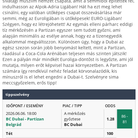
sivatagi muszlim nemzet csapata, amit a semmiből építettek fel,
indulhasson az Alpok-Adria Ligában! Hát ha ezt meg lehet
csinálni, egy valóban ütőképes csapat összevásárlása már
semmi, még az Euroligában is ütőképesek! EURO-Ligában!
Szégyen, hogy ez létrejöhetett! Az egymás elleni párharc eddigi
tíz mérkőzésén a Partizan egyszer sem tudott győzni, ami
alapján minimális az esélye annak, hogy ez a tizenegyedik
alkalommal megváltozzon. Különösen úgy, hogy a Dubai az
egész szezon során jobb benyomást keltett, mint a Partizan,
ráadásul a Coca-Cola Arénában teljesen más szinten játszik!
Ezen a pályán már mindkét Euroliga-döntőst is legyőzte, ami jól
mutatja, milyen erőt képvisel hazai környezetben. A Partizan
számára így rendkívül nehéz feladat körvonalazódik, kis
mínuszról is el lehet engedni a Dubai-t. Szelvényre sima
meccsgyőzelem, erős tipp!
tippszelvény
IDŐPONT / ESEMÉNY
PIAC / TIPP
ODDS
2026.06.06. 18:00
A mérkőzés
86 -
BC Dubai - Partizan
győztese
1.28
81
Belgrád
BC Dubai
Tét
100