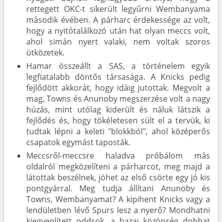
rettegett OKC-t sikerült legyűrni Wembanyama
második évében. A párharc érdekessége az volt,
hogy a nyitótalálkozó után hat olyan meccs volt,
ahol simán nyert valaki, nem voltak szoros
ütközetek.
Hamar összeállt a SAS, a történelem egyik
legfiatalabb döntős társasága. A Knicks pedig
fejlődött akkorát, hogy idáig jutottak. Megvolt a
mag, Towns és Anunoby megszerzése volt a nagy
húzás, mint utólag kiderült és náluk látszik a
fejlődés és, hogy tökéletesen sült el a tervük, ki
tudtak lépni a keleti "blokkból", ahol középerős
csapatok egymást taposták.
Meccsről-meccsre haladva próbálom más
oldalról megközelíteni a párharcot, meg majd a
látottak beszélnek, jöhet az első csörte egy jó kis
pontgyárral. Meg tudja állítani Anunoby és
Towns, Wembanyamat? A kipihent Knicks vagy a
lendületben lévő Spurs lesz a nyerő? Mondhatni
kiegyenlített oddsok, a hazai közönség dobhat