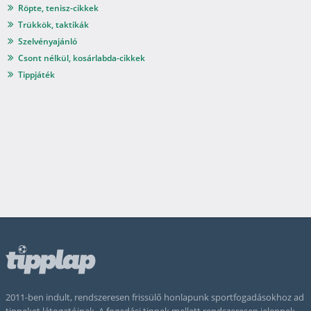
Röpte, tenisz-cikkek
Trükkök, taktikák
Szelvényajánló
Csont nélkül, kosárlabda-cikkek
Tippjáték
2011-ben indult, rendszeresen frissülő honlapunk sportfogadásokhoz ad