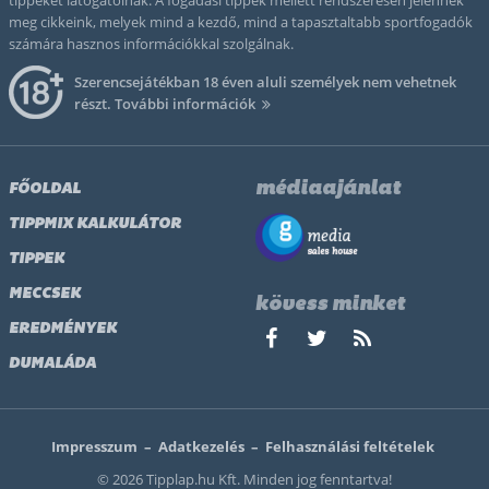
tippeket látogatóinak. A fogadási tippek mellett rendszeresen jelennek
meg cikkeink, melyek mind a kezdő, mind a tapasztaltabb sportfogadók
számára hasznos információkkal szolgálnak.
Szerencsejátékban 18 éven aluli személyek nem vehetnek
részt.
További információk
médiaajánlat
FŐOLDAL
TIPPMIX KALKULÁTOR
TIPPEK
MECCSEK
kövess minket
EREDMÉNYEK
DUMALÁDA
Impresszum
–
Adatkezelés
–
Felhasználási feltételek
© 2026 Tipplap.hu Kft. Minden jog fenntartva!