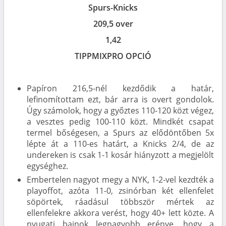
Spurs-Knicks
209,5 over
1,42
TIPPMIXPRO OPCIÓ
Papíron 216,5-nél kezdődik a határ,
lefinomítottam ezt, bár arra is overt gondolok.
Úgy számolok, hogy a győztes 110-120 közt végez,
a vesztes pedig 100-110 közt. Mindkét csapat
termel bőségesen, a Spurs az elődöntőben 5x
lépte át a 110-es határt, a Knicks 2/4, de az
undereken is csak 1-1 kosár hiányzott a megjelölt
egységhez.
Embertelen nagyot megy a NYK, 1-2-vel kezdték a
playoffot, azóta 11-0, zsinórban két ellenfelet
söpörtek, ráadásul többször mértek az
ellenfelekre akkora verést, hogy 40+ lett közte. A
nyugati bajnok legnagyobb erénye, hogy a