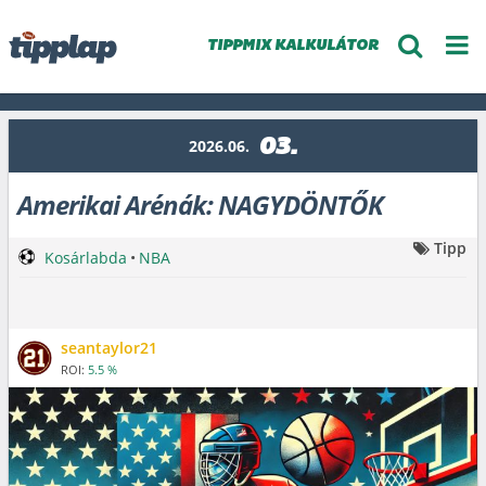
TIPPMIX KALKULÁTOR
03.
2026.06.
Amerikai Arénák: NAGYDÖNTŐK
Tipp
Kosárlabda
•
NBA
seantaylor21
ROI:
5.5 %