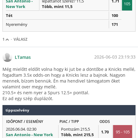
San Antonio -
lepattanót szerez? 11,5
1.71
105
New York
Több, mint 11,5
Tét
100
Nyeremény
171
1
·
VÁLASZ
2026-06-03 23:19:33
LTamas
Még mielőtt eldőlt volna hogy ki jut be a döntőbe a Knicks mellé,
fogadtam 3.5x odds-on hogy a Knicks lesz a bajnok. Nagyon
mennek, bízom bennük. Én ma hendivel támogatom őket
valamint over megy mellé.
210.5+ és nem nyer a Spurs 12.5+ ponttal.
Ez ad egy szép duplázót.
tippszelvény
IDŐPONT / ESEMÉNY
PIAC / TIPP
ODDS
2026.06.04. 02:30
Pontszám 215,5
1.70
95 - 105
San Antonio - New York
Több, mint 215,5