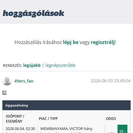
hozzászólások
Hozzászólás írásához
lépj be
vagy
regisztrálj
!
legújabb
|
legnépszerűbb
RENDEZÉS:
2026-06-03 23:49:04
49ers_fan
3️⃣
tippszelvény
IDŐPONT /
PIAC / TIPP
ODDS
ESEMÉNY
2026.06.04. 02:30
WEMBANYAMA, VICTOR hány
95 -