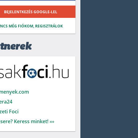
BEJELENTKEZÉS GOOGLE-LEL
INCS MÉG FIÓKOM, REGISZTRÁLOK
tnerek
menyek.com
era24
eti Foci
sere? Keress minket! ›››