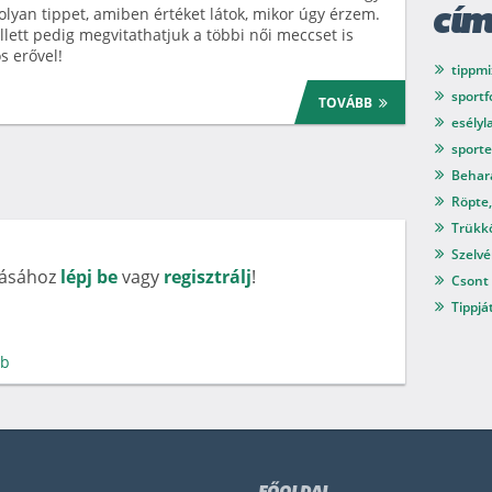
olyan tippet, amiben értéket látok, mikor úgy érzem.
cí
lett pedig megvitathatjuk a többi női meccset is
s erővel!
tippmi
sport
TOVÁBB
esélyl
sport
Behar
Röpte,
Trükkö
Szelvé
rásához
lépj be
vagy
regisztrálj
!
Csont 
Tippjá
bb