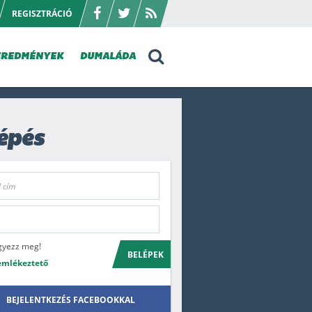
REGISZTRÁCIÓ
EREDMÉNYEK
DUMALÁDA
épés
gyezz meg!
BELÉPEK
emlékeztető
BEJELENTKEZÉS FACEBOOKKAL