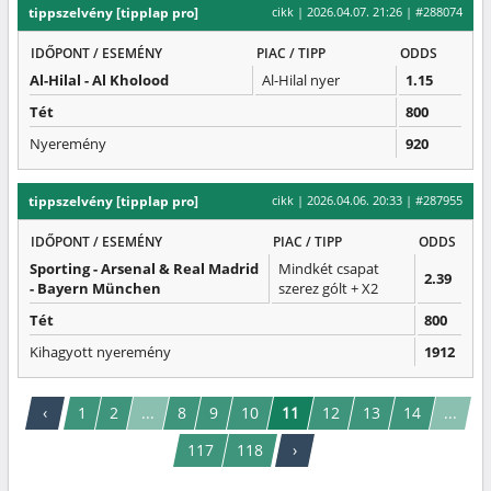
tippszelvény [tipplap pro]
cikk | 2026.04.07. 21:26 | #288074
IDŐPONT / ESEMÉNY
PIAC / TIPP
ODDS
Al-Hilal - Al Kholood
Al-Hilal nyer
1.15
Tét
800
Nyeremény
920
tippszelvény [tipplap pro]
cikk | 2026.04.06. 20:33 | #287955
IDŐPONT / ESEMÉNY
PIAC / TIPP
ODDS
Sporting - Arsenal & Real Madrid
Mindkét csapat
2.39
- Bayern München
szerez gólt + X2
Tét
800
Kihagyott nyeremény
1912
‹
1
2
...
8
9
10
11
12
13
14
...
117
118
›