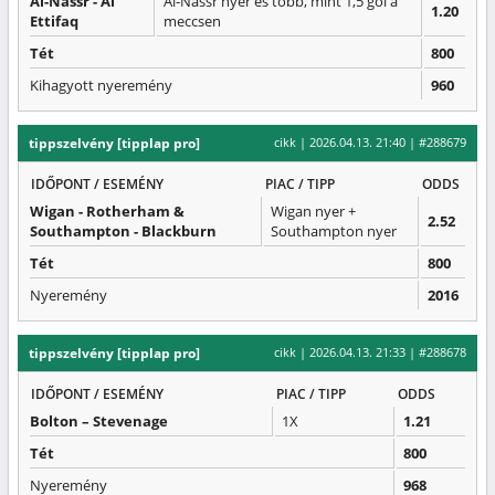
Al-Nassr - Al
Al-Nassr nyer és több, mint 1,5 gól a
1.20
Ettifaq
meccsen
Tét
800
Kihagyott nyeremény
960
tippszelvény [tipplap pro]
cikk | 2026.04.13. 21:40 | #288679
IDŐPONT / ESEMÉNY
PIAC / TIPP
ODDS
Wigan - Rotherham &
Wigan nyer +
2.52
Southampton - Blackburn
Southampton nyer
Tét
800
Nyeremény
2016
tippszelvény [tipplap pro]
cikk | 2026.04.13. 21:33 | #288678
IDŐPONT / ESEMÉNY
PIAC / TIPP
ODDS
Bolton – Stevenage
1X
1.21
Tét
800
Nyeremény
968