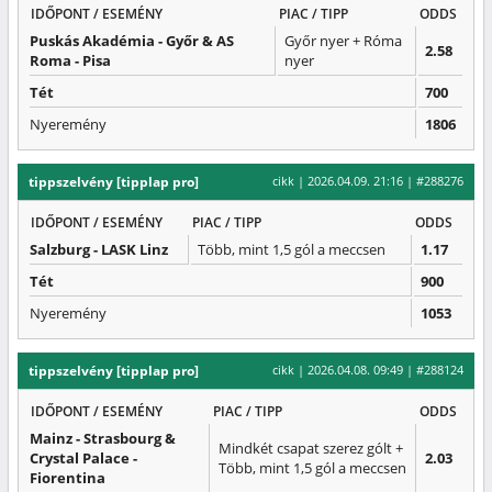
IDŐPONT / ESEMÉNY
PIAC / TIPP
ODDS
Puskás Akadémia - Győr & AS
Győr nyer + Róma
2.58
Roma - Pisa
nyer
Tét
700
Nyeremény
1806
tippszelvény [tipplap pro]
cikk | 2026.04.09. 21:16 | #288276
IDŐPONT / ESEMÉNY
PIAC / TIPP
ODDS
Salzburg - LASK Linz
Több, mint 1,5 gól a meccsen
1.17
Tét
900
Nyeremény
1053
tippszelvény [tipplap pro]
cikk | 2026.04.08. 09:49 | #288124
IDŐPONT / ESEMÉNY
PIAC / TIPP
ODDS
Mainz - Strasbourg &
Mindkét csapat szerez gólt +
Crystal Palace -
2.03
Több, mint 1,5 gól a meccsen
Fiorentina