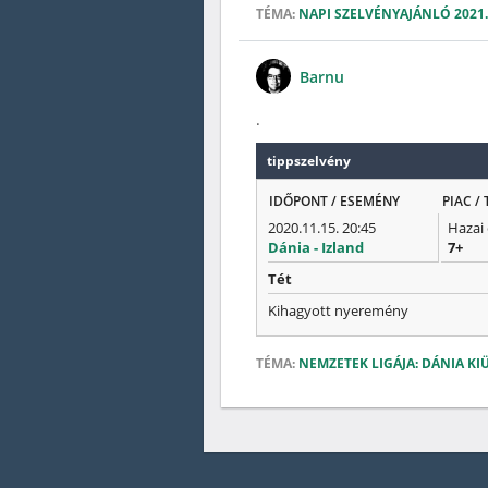
TÉMA:
NAPI SZELVÉNYAJÁNLÓ 2021.0
Barnu
.
tippszelvény
IDŐPONT / ESEMÉNY
PIAC / 
2020.11.15. 20:45
Hazai
Dánia - Izland
7+
Tét
Kihagyott nyeremény
TÉMA:
NEMZETEK LIGÁJA: DÁNIA K