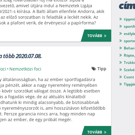
cí
kvezető, amivel útjára indul a Nemzetek Ligája
/2021-s kiírása. A Balti állam ellenfele Andorra, akik
az előző sorozatban is feladták a leckét nekik. Az
tippmi
ok a plafont verik, de érvényesül a papírforma?
sport
esélyl
TOVÁBB
sport
Behar
 több 2020.07.08.
Röpte,
Trükkö
Tipp
Foci
•
Nemzetközi foci
Szelvé
Csont 
 általánosságban, ha az ember sportfogadásra
Tippjá
nja pénzét, akkor a nagy nyeremény reményében
 kövér szorzókat válogat össze. A legtöbb esetben
s a fogadás vége, de az aktuális kínálatból
dhatunk ki mindig alacsonyabb, de biztosabbnak
 nyereményszorzót is, ami hosszútávon kifizetődőbb
t. Persze garancia nincs arra, hogy minden nap
jen az ember, de egy próbát megér.
TOVÁBB