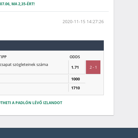
7.06, MA 2,35-ÉRT!
2020-11-15 14:27:26
TIPP
ODDS
 csapat szögleteinek száma
1.71
2 - 1
1000
1710
IÜTHETI A PADLÓN LÉVŐ IZLANDOT