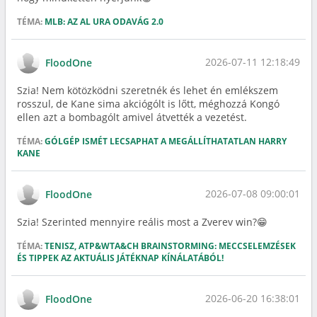
TÉMA:
MLB: AZ AL URA ODAVÁG 2.0
2026-07-11 12:18:49
FloodOne
Szia! Nem kötözködni szeretnék és lehet én emlékszem
rosszul, de Kane sima akciógólt is lőtt, méghozzá Kongó
ellen azt a bombagólt amivel átvették a vezetést.
TÉMA:
GÓLGÉP ISMÉT LECSAPHAT A MEGÁLLÍTHATATLAN HARRY
KANE
2026-07-08 09:00:01
FloodOne
Szia! Szerinted mennyire reális most a Zverev win?😁
TÉMA:
TENISZ, ATP&WTA&CH BRAINSTORMING: MECCSELEMZÉSEK
ÉS TIPPEK AZ AKTUÁLIS JÁTÉKNAP KÍNÁLATÁBÓL!
2026-06-20 16:38:01
FloodOne