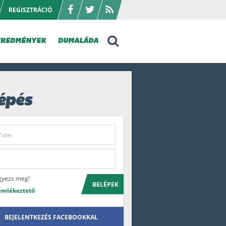
REGISZTRÁCIÓ
EREDMÉNYEK
DUMALÁDA
épés
gyezz meg!
BELÉPEK
emlékeztető
BEJELENTKEZÉS FACEBOOKKAL