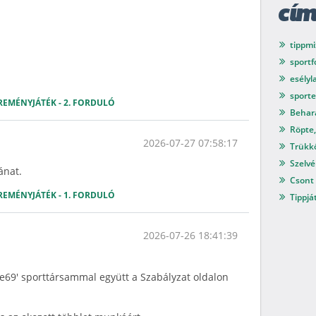
cí
tippmi
sport
esélyl
sport
REMÉNYJÁTÉK - 2. FORDULÓ
Behar
Röpte,
2026-07-27 07:58:17
Trükkö
Szelvé
ánat.
Csont 
REMÉNYJÁTÉK - 1. FORDULÓ
Tippjá
2026-07-26 18:41:39
ee69' sporttársammal együtt a Szabályzat oldalon