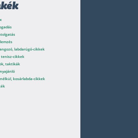
mkék
x
fogadás
atolgatás
elemzés
angozó, labdarúgó-cikkek
 tenisz-cikkek
k, taktikák
nyajánló
nélkül, kosárlabda-cikkek
ték