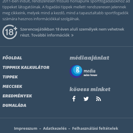
2011-ben indult, rendszeresen frissülő honlapunk sportfogadásokhoz ad
tippeket látogatóinak. A fogadási tippek mellett rendszeresen jelennek
meg cikkeink, melyek mind a kezdő, mind a tapasztaltabb sportfogadók
számára hasznos információkkal szolgálnak.
Szerencsejátékban 18 éven aluli személyek nem vehetnek
részt.
További információk
médiaajánlat
FŐOLDAL
TIPPMIX KALKULÁTOR
TIPPEK
MECCSEK
kövess minket
EREDMÉNYEK
DUMALÁDA
Impresszum
–
Adatkezelés
–
Felhasználási feltételek