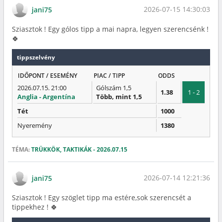
2026-07-15 14:30:03
jani75
Sziasztok ! Egy gólos tipp a mai napra, legyen szerencsénk !
🍀
tippszelvény
IDŐPONT / ESEMÉNY
PIAC / TIPP
ODDS
2026.07.15. 21:00
Gólszám 1,5
1.38
1 - 2
Anglia - Argentína
Több, mint 1,5
Tét
1000
Nyeremény
1380
TÉMA:
TRÜKKÖK, TAKTIKÁK - 2026.07.15
2026-07-14 12:21:36
jani75
Sziasztok ! Egy szöglet tipp ma estére,sok szerencsét a
tippekhez ! 🍀