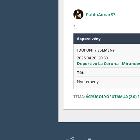
PabloAimar83
1.
tippszelvény
IDŐPONT / ESEMÉNY
2026.04.20. 20:30
Deportivo La Coruna - Mirande
Tét
Nyeremény
TÉMA:
ÁGYÚGOLYÓFUTAM 40 (2.0) ED