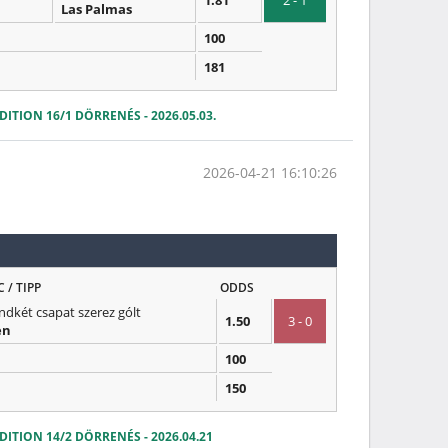
1.81
2 - 1
Las Palmas
100
181
ITION 16/1 DÖRRENÉS - 2026.05.03.
2026-04-21 16:10:26
C / TIPP
ODDS
ndkét csapat szerez gólt
1.50
3 - 0
en
100
150
ITION 14/2 DÖRRENÉS - 2026.04.21