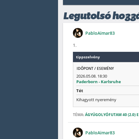
Legutolsó hozz
PabloAimar83
1.
tippszelvény
IDŐPONT / ESEMÉNY
2026.05.08. 18:30
Paderborn - Karlsruhe
Tét
Kihagyott nyeremény
TÉMA:
ÁGYÚGOLYÓFUTAM 40 (2.0) ED
PabloAimar83