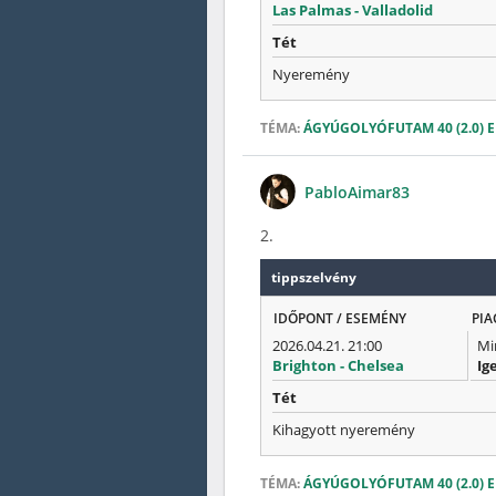
Las Palmas - Valladolid
Tét
Nyeremény
TÉMA:
ÁGYÚGOLYÓFUTAM 40 (2.0) ED
PabloAimar83
2.
tippszelvény
IDŐPONT / ESEMÉNY
PIA
2026.04.21. 21:00
Mi
Brighton - Chelsea
Ig
Tét
Kihagyott nyeremény
TÉMA:
ÁGYÚGOLYÓFUTAM 40 (2.0) ED