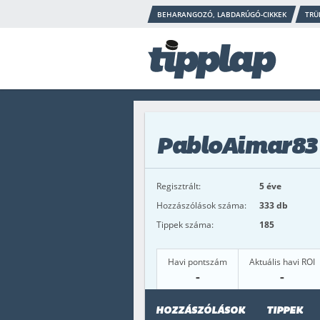
BEHARANGOZÓ, LABDARÚGÓ-CIKKEK
TRÜ
PabloAimar83
Regisztrált:
5 éve
Hozzászólások száma:
333 db
Tippek száma:
185
Havi pontszám
Aktuális havi ROI
-
-
HOZZÁSZÓLÁSOK
TIPPEK