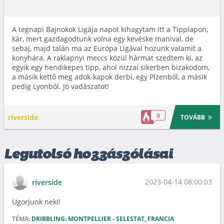
A tegnapi Bajnokok Ligája napot kihagytam itt a Tipplapon,
kár, mert gazdagodtunk volna egy kevéske manival, de
sebaj, majd talán ma az Európa Ligával hozunk valamit a
konyhára. A raklapnyi meccs közül hármat szedtem ki, az
egyik egy hendikepes tipp, ahol nizzai sikerben bizakodom,
a másik kettő meg adok-kapok derbi, egy Plzenből, a másik
pedig Lyonból. Jó vadászatot!
9
riverside
TOVÁBB
Legutolsó hozzászólásai
2023-04-14 08:00:03
riverside
Ugorjunk neki!
TÉMA:
DRIBBLING: MONTPELLIER - SELESTAT, FRANCIA