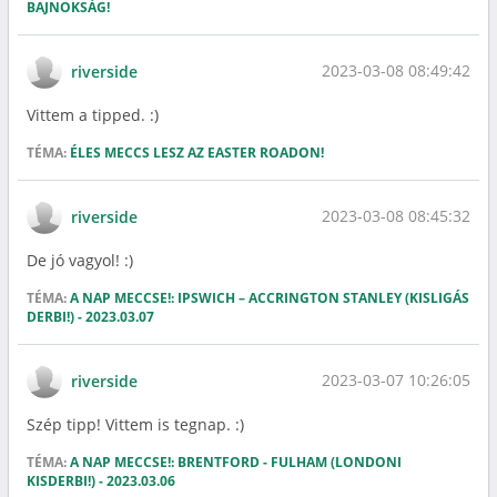
BAJNOKSÁG!
2023-03-08 08:49:42
riverside
Vittem a tipped. :)
TÉMA:
ÉLES MECCS LESZ AZ EASTER ROADON!
2023-03-08 08:45:32
riverside
De jó vagyol! :)
TÉMA:
A NAP MECCSE!: IPSWICH – ACCRINGTON STANLEY (KISLIGÁS
DERBI!) - 2023.03.07
2023-03-07 10:26:05
riverside
Szép tipp! Vittem is tegnap. :)
TÉMA:
A NAP MECCSE!: BRENTFORD - FULHAM (LONDONI
KISDERBI!) - 2023.03.06