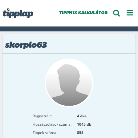
TIPPMIX KALKULÁTOR
skorpio63
Regisztrált:
4 éve
Hozzászólások száma:
1045 db
Tippek száma:
855