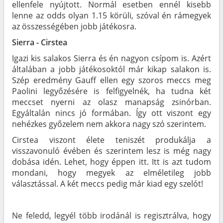
ellenfele nyújtott. Normál esetben ennél kisebb
lenne az odds olyan 1.15 körüli, szóval én rámegyek
az összességében jobb játékosra.
Sierra - Cirstea
Igazi kis salakos Sierra és én nagyon csípom is. Azért
általában a jobb játékosoktól már kikap salakon is.
Szép eredmény Gauff ellen egy szoros meccs meg
Paolini legyőzésére is felfigyelnék, ha tudna két
meccset nyerni az olasz manapság zsinórban.
Egyáltalán nincs jó formában. Így ott viszont egy
nehézkes győzelem nem akkora nagy szó szerintem.
Cirstea viszont élete teniszét produkálja a
visszavonuló évében és szerintem lesz is még nagy
dobása idén. Lehet, hogy éppen itt. Itt is azt tudom
mondani, hogy megyek az elméletileg jobb
választással. A két meccs pedig már kiad egy szelót!
Ne feledd, legyél több irodánál is regisztrálva, hogy