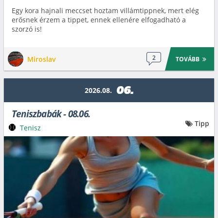
Egy kora hajnali meccset hoztam villámtippnek, mert elég
erősnek érzem a tippet, ennek ellenére elfogadható a
szorzó is!
2
Miroslav
TOVÁBB
06.
2026.08.
Teniszbabák - 08.06.
Tipp
Tenisz