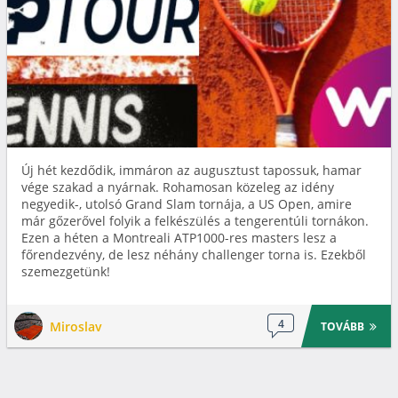
Új hét kezdődik, immáron az augusztust tapossuk, hamar
vége szakad a nyárnak. Rohamosan közeleg az idény
negyedik-, utolsó Grand Slam tornája, a US Open, amire
már gőzerővel folyik a felkészülés a tengerentúli tornákon.
Ezen a héten a Montreali ATP1000-res masters lesz a
főrendezvény, de lesz néhány challenger torna is. Ezekből
szemezgetünk!
4
Miroslav
TOVÁBB