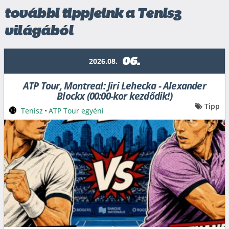
további tippjeink a Tenisz
világából
06.
2026.08.
ATP Tour, Montreal: Jiri Lehecka - Alexander
Blockx (00:00-kor kezdődik!)
Tipp
Tenisz
•
ATP Tour egyéni