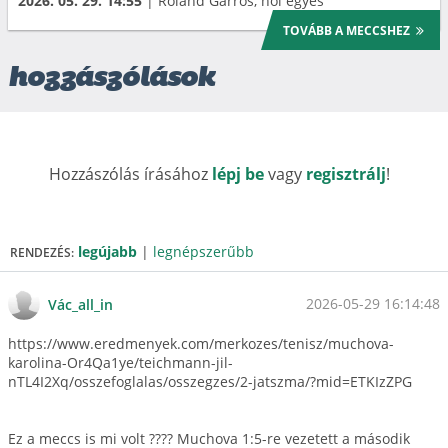
2026. 05. 29. 14:55
| Roland Garros, női egyes
TOVÁBB A MECCSHEZ
hozzászólások
Hozzászólás írásához
lépj be
vagy
regisztrálj
!
legújabb
|
legnépszerűbb
RENDEZÉS:
2026-05-29 16:14:48
Vác_all_in
https://www.eredmenyek.com/merkozes/tenisz/muchova-
karolina-Or4Qa1ye/teichmann-jil-
nTL4I2Xq/osszefoglalas/osszegzes/2-jatszma/?mid=ETKIzZPG
Ez a meccs is mi volt ???? Muchova 1:5-re vezetett a második