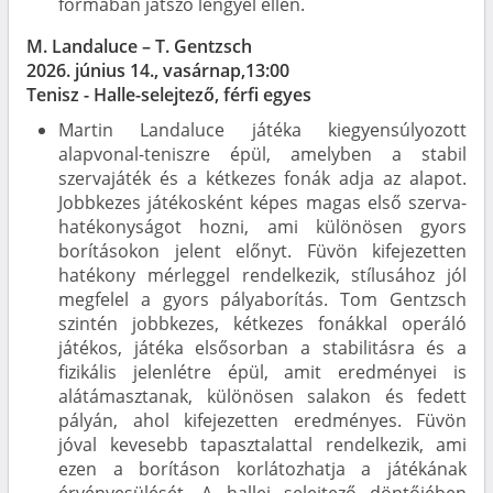
formában játszó lengyel ellen.
M. Landaluce – T. Gentzsch
2026. június 14., vasárnap,13:00
Tenisz - Halle-selejtező, férfi egyes
Martin Landaluce játéka kiegyensúlyozott
alapvonal-teniszre épül, amelyben a stabil
szervajáték és a kétkezes fonák adja az alapot.
Jobbkezes játékosként képes magas első szerva-
hatékonyságot hozni, ami különösen gyors
borításokon jelent előnyt. Füvön kifejezetten
hatékony mérleggel rendelkezik, stílusához jól
megfelel a gyors pályaborítás. Tom Gentzsch
szintén jobbkezes, kétkezes fonákkal operáló
játékos, játéka elsősorban a stabilitásra és a
fizikális jelenlétre épül, amit eredményei is
alátámasztanak, különösen salakon és fedett
pályán, ahol kifejezetten eredményes. Füvön
jóval kevesebb tapasztalattal rendelkezik, ami
ezen a borításon korlátozhatja a játékának
érvényesülését. A hallei selejtező döntőjében