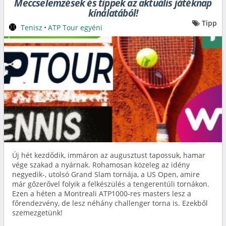
Meccselemzések és tippek az aktuális játéknap
kínálatából!
Tipp
Tenisz
•
ATP Tour egyéni
Új hét kezdődik, immáron az augusztust tapossuk, hamar
vége szakad a nyárnak. Rohamosan közeleg az idény
negyedik-, utolsó Grand Slam tornája, a US Open, amire
már gőzerővel folyik a felkészülés a tengerentúli tornákon.
Ezen a héten a Montreali ATP1000-res masters lesz a
főrendezvény, de lesz néhány challenger torna is. Ezekből
szemezgetünk!