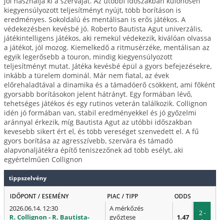
jól használja ki a szerváját. Az utóbbi időszakban különösen
kiegyensúlyozott teljesítményt nyújt, több borításon is
eredményes. Sokoldalú és mentálisan is erős játékos. A
védekezésben kevésbé jó. Roberto Bautista Agut univerzális,
játékintelligens játékos, aki remekül védekezik, kiválóan olvassa
a játékot, jól mozog. Kiemelkedő a ritmusérzéke, mentálisan az
egyik legerősebb a touron, mindig kiegyensúlyozott
teljesítményt mutat. Játéka kevésbé épül a gyors befejezésekre,
inkább a türelem dominál. Már nem fiatal, az évek
előrehaladtával a dinamika és a támadóerő csökkent, ami főként
gyorsabb borításokon jelent hátrányt. Egy formában lévő,
tehetséges játékos és egy rutinos veterán találkozik. Collignon
idén jó formában van, stabil eredményekkel és jó győzelmi
aránnyal érkezik, míg Bautista Agut az utóbbi időszakban
kevesebb sikert ért el, és több vereséget szenvedett el. A fű
gyors borítása az agresszívebb, szervára és támadó
alapvonaljátékra építő teniszezőnek ad több esélyt, aki
egyértelműen Collignon
tippszelvény
IDŐPONT / ESEMÉNY
PIAC / TIPP
ODDS
2026.06.14. 12:30
A mérkőzés
2 -
R. Collignon - R. Bautista-
győztese
1.47