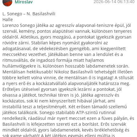
2026-06-14 06:13:40
Miroslav
L. Sonego – N. Basilashvili
Halle
Lorenzo Sonego játéka az agresszív alapvonal-teniszre épül, jól
szervál, kemény, pontos alapütései vannak, különösen tenyeres
oldalról. Atletikus, gyors mozgású, a pontokat igyekszik gyorsan
rövidre zárni. Stabilan képes nyomást gyakorolni az
adogatásaival, de védekezésben gyengébb, ami kiegyenlített
meccsekhez vezethet. Játékában benne van a lendület és a
ritmusváltás, de ingadozó formája miatt hajlamos
hullámvölgyekre is, különösen hosszabb labdamenetek során.
Mentálisan hektikusabb! Nikoloz Basilashvili tehetségét illetően
többre kellett volna vinnie, de mentálisan ő is ingatag! A stílusát
a nyers erő és a kockázatvállaló alapvonaljáték határozza meg.
Erőteljes ütéseivel gyorsan igyekszik lezárni a pontokat, jól
olvassa a játékot, technikai téren is jó. Játéka agresszív és
kockázatos, sok ki nem kényszerített hibával járhat, ami
instabillá teszi a teljesítményét. Két erősen támadó szellemű
játékos találkozik. Sonego stabilabb ATP-szintű rutinnal
rendelkezik, ráadásul már nyert meccset ezen a füves pályán, és
Basilashvili is kifejezetten szereti ezt a borítást. Erős szervák
mindkét oldalról, gyors labdamenetek, kevés bréklehetőség és
sok game várható! A két játékos egymás elleni múltja is