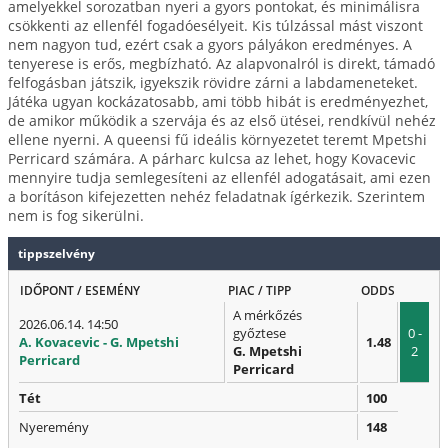
amelyekkel sorozatban nyeri a gyors pontokat, és minimálisra
csökkenti az ellenfél fogadóesélyeit. Kis túlzással mást viszont
nem nagyon tud, ezért csak a gyors pályákon eredményes. A
tenyerese is erős, megbízható. Az alapvonalról is direkt, támadó
felfogásban játszik, igyekszik rövidre zárni a labdameneteket.
Játéka ugyan kockázatosabb, ami több hibát is eredményezhet,
de amikor működik a szervája és az első ütései, rendkívül nehéz
ellene nyerni. A queensi fű ideális környezetet teremt Mpetshi
Perricard számára. A párharc kulcsa az lehet, hogy Kovacevic
mennyire tudja semlegesíteni az ellenfél adogatásait, ami ezen
a borításon kifejezetten nehéz feladatnak ígérkezik. Szerintem
nem is fog sikerülni.
tippszelvény
IDŐPONT / ESEMÉNY
PIAC / TIPP
ODDS
A mérkőzés
2026.06.14. 14:50
győztese
0 -
A. Kovacevic - G. Mpetshi
1.48
G. Mpetshi
2
Perricard
Perricard
Tét
100
Nyeremény
148