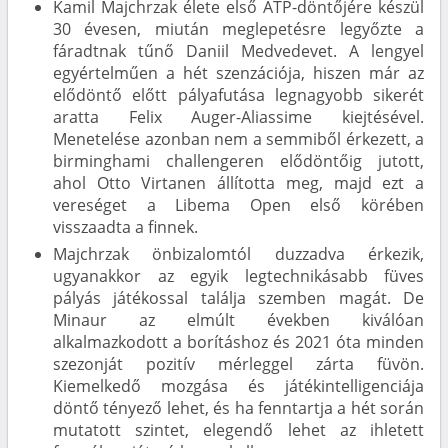
Kamil Majchrzak élete első ATP-döntőjére készül
30 évesen, miután meglepetésre legyőzte a
fáradtnak tűnő Daniil Medvedevet. A lengyel
egyértelműen a hét szenzációja, hiszen már az
elődöntő előtt pályafutása legnagyobb sikerét
aratta Felix Auger-Aliassime kiejtésével.
Menetelése azonban nem a semmiből érkezett, a
birminghami challengeren elődöntőig jutott,
ahol Otto Virtanen állította meg, majd ezt a
vereséget a Libema Open első körében
visszaadta a finnek.
Majchrzak önbizalomtól duzzadva érkezik,
ugyanakkor az egyik legtechnikásabb füves
pályás játékossal találja szemben magát. De
Minaur az elmúlt években kiválóan
alkalmazkodott a borításhoz és 2021 óta minden
szezonját pozitív mérleggel zárta füvön.
Kiemelkedő mozgása és játékintelligenciája
döntő tényező lehet, és ha fenntartja a hét során
mutatott szintet, elegendő lehet az ihletett