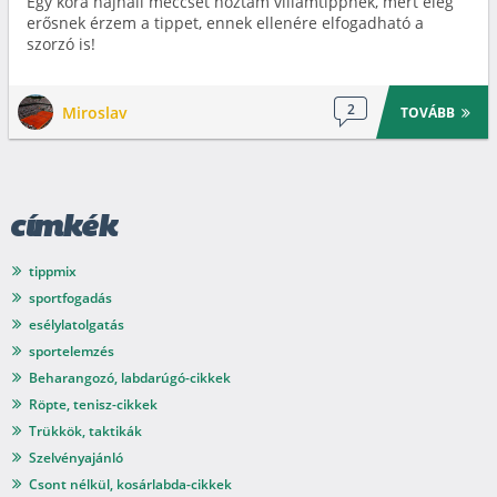
Egy kora hajnali meccset hoztam villámtippnek, mert elég
erősnek érzem a tippet, ennek ellenére elfogadható a
szorzó is!
2
Miroslav
TOVÁBB
címkék
tippmix
sportfogadás
esélylatolgatás
sportelemzés
Beharangozó, labdarúgó-cikkek
Röpte, tenisz-cikkek
Trükkök, taktikák
Szelvényajánló
Csont nélkül, kosárlabda-cikkek