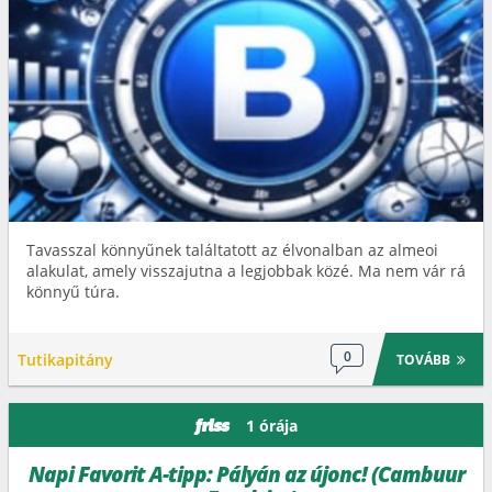
Tavasszal könnyűnek találtatott az élvonalban az almeoi
alakulat, amely visszajutna a legjobbak közé. Ma nem vár rá
könnyű túra.
0
Tutikapitány
TOVÁBB
1 órája
friss
Napi Favorit A-tipp: Pályán az újonc! (Cambuur