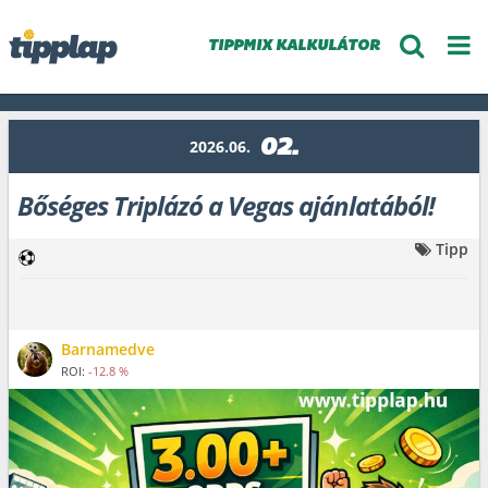
TIPPMIX KALKULÁTOR
02.
2026.06.
Bőséges Triplázó a Vegas ajánlatából!
Tipp
Barnamedve
ROI:
-12.8 %