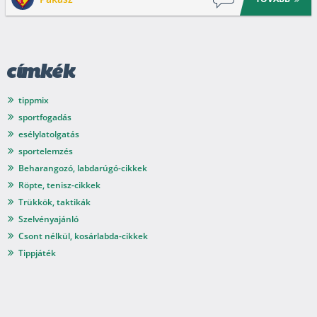
címkék
tippmix
sportfogadás
esélylatolgatás
sportelemzés
Beharangozó, labdarúgó-cikkek
Röpte, tenisz-cikkek
Trükkök, taktikák
Szelvényajánló
Csont nélkül, kosárlabda-cikkek
Tippjáték